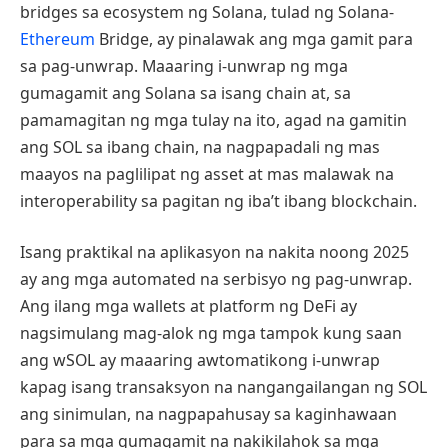
bridges sa ecosystem ng Solana, tulad ng Solana-
Ethereum
Bridge, ay pinalawak ang mga gamit para
sa pag-unwrap. Maaaring i-unwrap ng mga
gumagamit ang Solana sa isang chain at, sa
pamamagitan ng mga tulay na ito, agad na gamitin
ang SOL sa ibang chain, na nagpapadali ng mas
maayos na paglilipat ng asset at mas malawak na
interoperability sa pagitan ng iba’t ibang blockchain.
Isang praktikal na aplikasyon na nakita noong 2025
ay ang mga automated na serbisyo ng pag-unwrap.
Ang ilang mga wallets at platform ng DeFi ay
nagsimulang mag-alok ng mga tampok kung saan
ang wSOL ay maaaring awtomatikong i-unwrap
kapag isang transaksyon na nangangailangan ng SOL
ang sinimulan, na nagpapahusay sa kaginhawaan
para sa mga gumagamit na nakikilahok sa mga