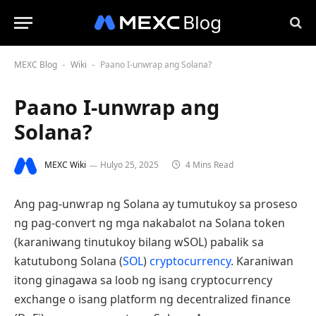
MEXC Blog
Wiki
Paano I-unwrap ang Solana?
-
-
Paano I-unwrap ang
Solana?
MEXC Wiki
Hulyo 25, 2025
4 Mins Read
Ang pag-unwrap ng Solana ay tumutukoy sa proseso
ng pag-convert ng mga nakabalot na Solana token
(karaniwang tinutukoy bilang wSOL) pabalik sa
katutubong Solana (
SOL
)
cryptocurrency
. Karaniwan
itong ginagawa sa loob ng isang cryptocurrency
exchange o isang platform ng decentralized finance