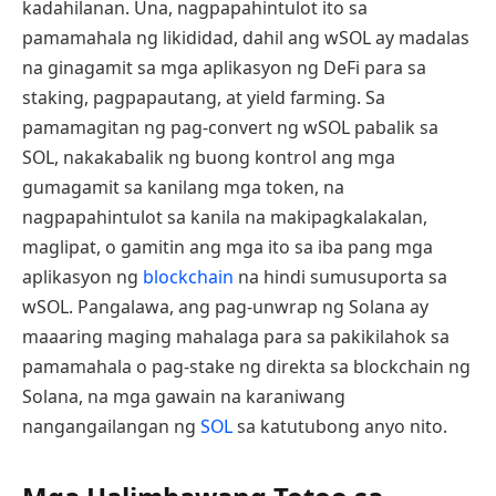
kadahilanan. Una, nagpapahintulot ito sa
pamamahala ng likididad, dahil ang wSOL ay madalas
na ginagamit sa mga aplikasyon ng DeFi para sa
staking, pagpapautang, at yield farming. Sa
pamamagitan ng pag-convert ng wSOL pabalik sa
SOL, nakakabalik ng buong kontrol ang mga
gumagamit sa kanilang mga token, na
nagpapahintulot sa kanila na makipagkalakalan,
maglipat, o gamitin ang mga ito sa iba pang mga
aplikasyon ng
blockchain
na hindi sumusuporta sa
wSOL. Pangalawa, ang pag-unwrap ng Solana ay
maaaring maging mahalaga para sa pakikilahok sa
pamamahala o pag-stake ng direkta sa blockchain ng
Solana, na mga gawain na karaniwang
nangangailangan ng
SOL
sa katutubong anyo nito.