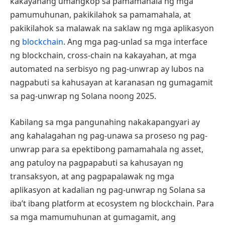
kakayahang umangkop sa pamamahala ng mga
pamumuhunan, pakikilahok sa pamamahala, at
pakikilahok sa malawak na saklaw ng mga aplikasyon
ng
blockchain
. Ang mga pag-unlad sa mga interface
ng blockchain, cross-chain na kakayahan, at mga
automated na serbisyo ng pag-unwrap ay lubos na
nagpabuti sa kahusayan at karanasan ng gumagamit
sa pag-unwrap ng Solana noong 2025.
Kabilang sa mga pangunahing nakakapangyari ay
ang kahalagahan ng pag-unawa sa proseso ng pag-
unwrap para sa epektibong pamamahala ng asset,
ang patuloy na pagpapabuti sa kahusayan ng
transaksyon, at ang pagpapalawak ng mga
aplikasyon at kadalian ng pag-unwrap ng Solana sa
iba’t ibang platform at ecosystem ng blockchain. Para
sa mga mamumuhunan at gumagamit, ang