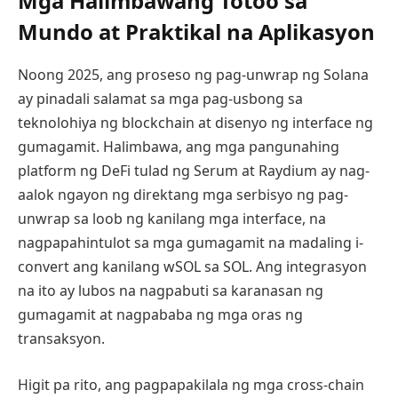
Mga Halimbawang Totoo sa
Mundo at Praktikal na Aplikasyon
Noong 2025, ang proseso ng pag-unwrap ng Solana
ay pinadali salamat sa mga pag-usbong sa
teknolohiya ng blockchain at disenyo ng interface ng
gumagamit. Halimbawa, ang mga pangunahing
platform ng DeFi tulad ng Serum at Raydium ay nag-
aalok ngayon ng direktang mga serbisyo ng pag-
unwrap sa loob ng kanilang mga interface, na
nagpapahintulot sa mga gumagamit na madaling i-
convert ang kanilang wSOL sa SOL. Ang integrasyon
na ito ay lubos na nagpabuti sa karanasan ng
gumagamit at nagpababa ng mga oras ng
transaksyon.
Higit pa rito, ang pagpapakilala ng mga cross-chain