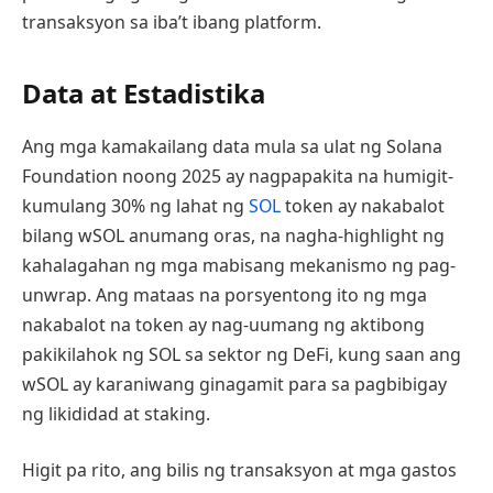
transaksyon sa iba’t ibang platform.
Data at Estadistika
Ang mga kamakailang data mula sa ulat ng Solana
Foundation noong 2025 ay nagpapakita na humigit-
kumulang 30% ng lahat ng
SOL
token ay nakabalot
bilang wSOL anumang oras, na nagha-highlight ng
kahalagahan ng mga mabisang mekanismo ng pag-
unwrap. Ang mataas na porsyentong ito ng mga
nakabalot na token ay nag-uumang ng aktibong
pakikilahok ng SOL sa sektor ng DeFi, kung saan ang
wSOL ay karaniwang ginagamit para sa pagbibigay
ng likididad at staking.
Higit pa rito, ang bilis ng transaksyon at mga gastos