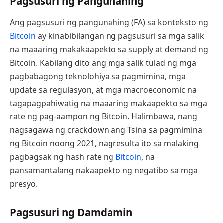
Pagsusuri ng Pangunahing
Ang pagsusuri ng pangunahing (FA) sa konteksto ng
Bitcoin
ay kinabibilangan ng pagsusuri sa mga salik
na maaaring makakaapekto sa supply at demand ng
Bitcoin. Kabilang dito ang mga salik tulad ng mga
pagbabagong teknolohiya sa pagmimina, mga
update sa regulasyon, at mga macroeconomic na
tagapagpahiwatig na maaaring makaapekto sa mga
rate ng pag-aampon ng Bitcoin. Halimbawa, nang
nagsagawa ng crackdown ang Tsina sa pagmimina
ng Bitcoin noong 2021, nagresulta ito sa malaking
pagbagsak ng hash rate ng
Bitcoin
, na
pansamantalang nakaapekto ng negatibo sa mga
presyo.
Pagsusuri ng Damdamin