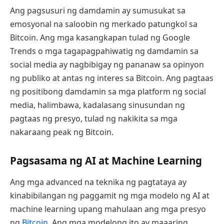
Ang pagsusuri ng damdamin ay sumusukat sa
emosyonal na saloobin ng merkado patungkol sa
Bitcoin. Ang mga kasangkapan tulad ng Google
Trends o mga tagapagpahiwatig ng damdamin sa
social media ay nagbibigay ng pananaw sa opinyon
ng publiko at antas ng interes sa Bitcoin. Ang pagtaas
ng positibong damdamin sa mga platform ng social
media, halimbawa, kadalasang sinusundan ng
pagtaas ng presyo, tulad ng nakikita sa mga
nakaraang peak ng Bitcoin.
Pagsasama ng AI at Machine Learning
Ang mga advanced na teknika ng pagtataya ay
kinabibilangan ng paggamit ng mga modelo ng AI at
machine learning upang mahulaan ang mga presyo
ng
Bitcoin
. Ang mga modelong ito ay maaaring