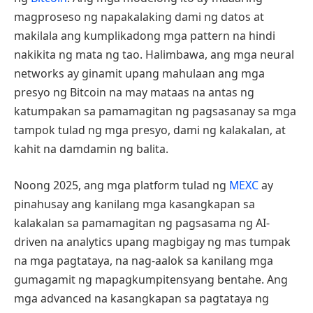
magproseso ng napakalaking dami ng datos at
makilala ang kumplikadong mga pattern na hindi
nakikita ng mata ng tao. Halimbawa, ang mga neural
networks ay ginamit upang mahulaan ang mga
presyo ng Bitcoin na may mataas na antas ng
katumpakan sa pamamagitan ng pagsasanay sa mga
tampok tulad ng mga presyo, dami ng kalakalan, at
kahit na damdamin ng balita.
Noong 2025, ang mga platform tulad ng
MEXC
ay
pinahusay ang kanilang mga kasangkapan sa
kalakalan sa pamamagitan ng pagsasama ng AI-
driven na analytics upang magbigay ng mas tumpak
na mga pagtataya, na nag-aalok sa kanilang mga
gumagamit ng mapagkumpitensyang bentahe. Ang
mga advanced na kasangkapan sa pagtataya ng