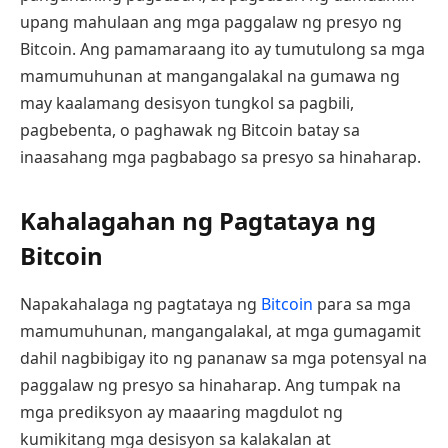
upang mahulaan ang mga paggalaw ng presyo ng
Bitcoin. Ang pamamaraang ito ay tumutulong sa mga
mamumuhunan at mangangalakal na gumawa ng
may kaalamang desisyon tungkol sa pagbili,
pagbebenta, o paghawak ng Bitcoin batay sa
inaasahang mga pagbabago sa presyo sa hinaharap.
Kahalagahan ng Pagtataya ng
Bitcoin
Napakahalaga ng pagtataya ng
Bitcoin
para sa mga
mamumuhunan, mangangalakal, at mga gumagamit
dahil nagbibigay ito ng pananaw sa mga potensyal na
paggalaw ng presyo sa hinaharap. Ang tumpak na
mga prediksyon ay maaaring magdulot ng
kumikitang mga desisyon sa kalakalan at