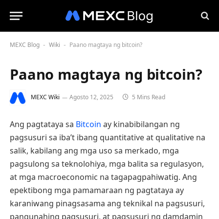
MEXC Blog
Wiki
Paano magtaya ng bitcoin?
-
-
Paano magtaya ng bitcoin?
MEXC Wiki
Agosto 12, 2025
5 Mins Read
Ang pagtataya sa
Bitcoin
ay kinabibilangan ng
pagsusuri sa iba’t ibang quantitative at qualitative na
salik, kabilang ang mga uso sa merkado, mga
pagsulong sa teknolohiya, mga balita sa regulasyon,
at mga macroeconomic na tagapagpahiwatig. Ang
epektibong mga pamamaraan ng pagtataya ay
karaniwang pinagsasama ang teknikal na pagsusuri,
pangunahing pagsusuri, at pagsusuri ng damdamin