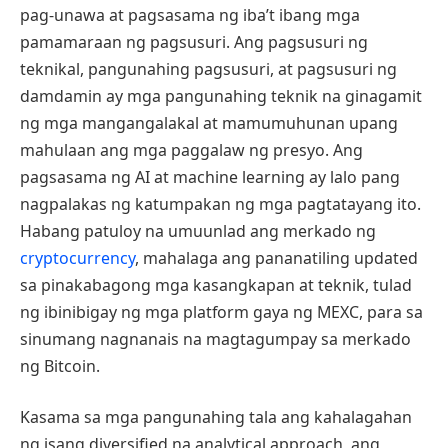
pag-unawa at pagsasama ng iba’t ibang mga
pamamaraan ng pagsusuri. Ang pagsusuri ng
teknikal, pangunahing pagsusuri, at pagsusuri ng
damdamin ay mga pangunahing teknik na ginagamit
ng mga mangangalakal at mamumuhunan upang
mahulaan ang mga paggalaw ng presyo. Ang
pagsasama ng AI at machine learning ay lalo pang
nagpalakas ng katumpakan ng mga pagtatayang ito.
Habang patuloy na umuunlad ang merkado ng
cryptocurrency
, mahalaga ang pananatiling updated
sa pinakabagong mga kasangkapan at teknik, tulad
ng ibinibigay ng mga platform gaya ng MEXC, para sa
sinumang nagnanais na magtagumpay sa merkado
ng Bitcoin.
Kasama sa mga pangunahing tala ang kahalagahan
ng isang diversified na analytical approach, ang