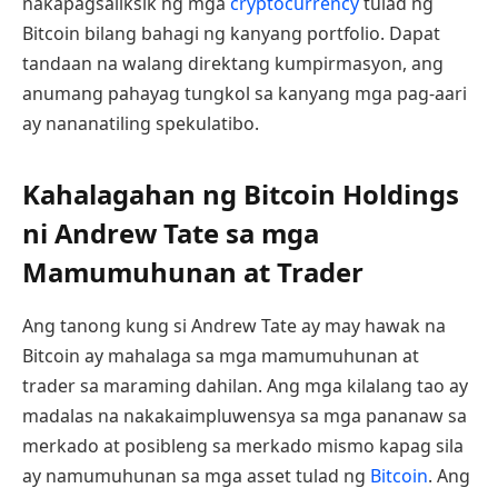
nakapagsaliksik ng mga
cryptocurrency
tulad ng
Bitcoin bilang bahagi ng kanyang portfolio. Dapat
tandaan na walang direktang kumpirmasyon, ang
anumang pahayag tungkol sa kanyang mga pag-aari
ay nananatiling spekulatibo.
Kahalagahan ng Bitcoin Holdings
ni Andrew Tate sa mga
Mamumuhunan at Trader
Ang tanong kung si Andrew Tate ay may hawak na
Bitcoin ay mahalaga sa mga mamumuhunan at
trader sa maraming dahilan. Ang mga kilalang tao ay
madalas na nakakaimpluwensya sa mga pananaw sa
merkado at posibleng sa merkado mismo kapag sila
ay namumuhunan sa mga asset tulad ng
Bitcoin
. Ang