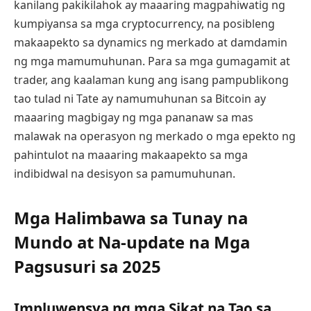
kanilang pakikilahok ay maaaring magpahiwatig ng
kumpiyansa sa mga cryptocurrency, na posibleng
makaapekto sa dynamics ng merkado at damdamin
ng mga mamumuhunan. Para sa mga gumagamit at
trader, ang kaalaman kung ang isang pampublikong
tao tulad ni Tate ay namumuhunan sa Bitcoin ay
maaaring magbigay ng mga pananaw sa mas
malawak na operasyon ng merkado o mga epekto ng
pahintulot na maaaring makaapekto sa mga
indibidwal na desisyon sa pamumuhunan.
Mga Halimbawa sa Tunay na
Mundo at Na-update na Mga
Pagsusuri sa 2025
Impluwensya ng mga Sikat na Tao sa