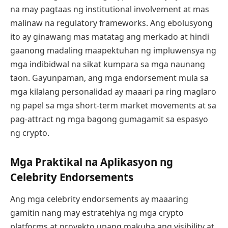
na may pagtaas ng institutional involvement at mas
malinaw na regulatory frameworks. Ang ebolusyong
ito ay ginawang mas matatag ang merkado at hindi
gaanong madaling maapektuhan ng impluwensya ng
mga indibidwal na sikat kumpara sa mga naunang
taon. Gayunpaman, ang mga endorsement mula sa
mga kilalang personalidad ay maaari pa ring maglaro
ng papel sa mga short-term market movements at sa
pag-attract ng mga bagong gumagamit sa espasyo
ng crypto.
Mga Praktikal na Aplikasyon ng
Celebrity Endorsements
Ang mga celebrity endorsements ay maaaring
gamitin nang may estratehiya ng mga crypto
platforms at proyekto upang makuha ang visibility at