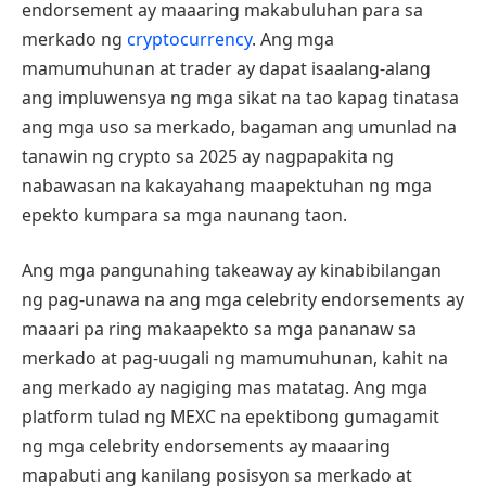
endorsement ay maaaring makabuluhan para sa
merkado ng
cryptocurrency
. Ang mga
mamumuhunan at trader ay dapat isaalang-alang
ang impluwensya ng mga sikat na tao kapag tinatasa
ang mga uso sa merkado, bagaman ang umunlad na
tanawin ng crypto sa 2025 ay nagpapakita ng
nabawasan na kakayahang maapektuhan ng mga
epekto kumpara sa mga naunang taon.
Ang mga pangunahing takeaway ay kinabibilangan
ng pag-unawa na ang mga celebrity endorsements ay
maaari pa ring makaapekto sa mga pananaw sa
merkado at pag-uugali ng mamumuhunan, kahit na
ang merkado ay nagiging mas matatag. Ang mga
platform tulad ng MEXC na epektibong gumagamit
ng mga celebrity endorsements ay maaaring
mapabuti ang kanilang posisyon sa merkado at