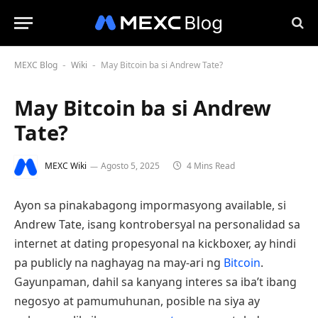
MEXC Blog
Wiki
May Bitcoin ba si Andrew Tate?
-
-
May Bitcoin ba si Andrew
Tate?
MEXC Wiki
Agosto 5, 2025
4 Mins Read
Ayon sa pinakabagong impormasyong available, si
Andrew Tate, isang kontrobersyal na personalidad sa
internet at dating propesyonal na kickboxer, ay hindi
pa publicly na naghayag na may-ari ng
Bitcoin
.
Gayunpaman, dahil sa kanyang interes sa iba’t ibang
negosyo at pamumuhunan, posible na siya ay