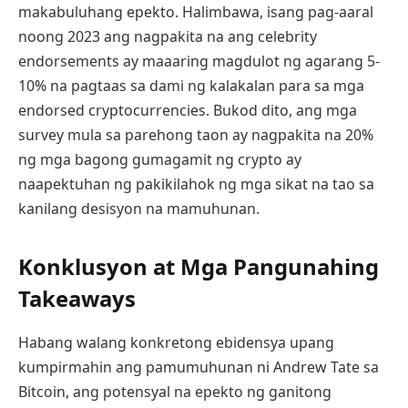
makabuluhang epekto. Halimbawa, isang pag-aaral
noong 2023 ang nagpakita na ang celebrity
endorsements ay maaaring magdulot ng agarang 5-
10% na pagtaas sa dami ng kalakalan para sa mga
endorsed cryptocurrencies. Bukod dito, ang mga
survey mula sa parehong taon ay nagpakita na 20%
ng mga bagong gumagamit ng crypto ay
naapektuhan ng pakikilahok ng mga sikat na tao sa
kanilang desisyon na mamuhunan.
Konklusyon at Mga Pangunahing
Takeaways
Habang walang konkretong ebidensya upang
kumpirmahin ang pamumuhunan ni Andrew Tate sa
Bitcoin, ang potensyal na epekto ng ganitong