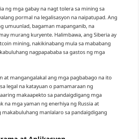
a ng mga gabay na nagt tolera sa mining sa
walang pormal na legalisasyon na naipatupad. Ang
sang umuunlad, bagaman mapanganib, na
may murang kuryente. Halimbawa, ang Siberia ay
itcoin mining, nakikinabang mula sa mababang
makabuluhang nagpapababa sa gastos ng mga
 at mangangalakal ang mga pagbabago na ito
sa legal na katayuan o pamamaraan ng
aaaring makaapekto sa pandaigdigang mga
k na mga yaman ng enerhiya ng Russia at
ng makabuluhang manlalaro sa pandaigdigang
rama at Aplikasyon