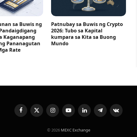
nan sa Buwis ng
Patnubay sa Buwis ng Crypto
 Pandaigdigang
2026: Tubo sa Kapital
ga Kaganapang
kumpara sa Kita sa Buong
ng Pananagutan
Mundo
Mga Rate
Facebook
X
Instagram
YouTube
LinkedIn
Telegram
VKontakte
(Twitter)
© 2026
MEXC Exchange