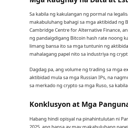
Sa kabila ng kakulangan ng pormal na legali
makabuluhang bahagi sa mga aktibidad ng Bi
Cambridge Centre for Alternative Finance,
ng pandaigdigang Bitcoin hash rate noong k
limang bansa ito sa mga tuntunin ng aktibid
mahalagang papel nito sa industriya ng cryp
Dagdag pa, ang volume ng trading sa mga ex
aktibidad mula sa mga Russian IPs, na nagm
sa merkado ng crypto sa mga Ruso, sa kabila
Konklusyon at Mga Pangun
Habang hindi opisyal na pinahintulutan ni P
2025, ang bansa ay may makabuluhang papel