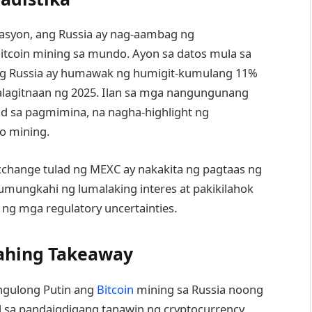
sasyon, ang Russia ay nag-aambag ng
tcoin mining sa mundo. Ayon sa datos mula sa
 ang Russia ay humawak ng humigit-kumulang 11%
alagitnaan ng 2025. Ilan sa mga nangungunang
ad sa pagmimina, na nagha-highlight ng
to mining.
change tulad ng MEXC ay nakakita ng pagtaas ng
umungkahi ng lumalaking interes at pakikilahok
 ng mga regulatory uncertainties.
ahing Takeaway
angulong Putin ang
Bitcoin
mining sa Russia noong
 sa pandaigdigang tanawin ng cryptocurrency