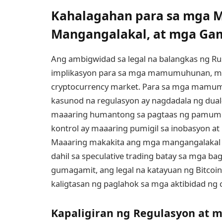
Kahalagahan para sa mga
Mangangalakal, at mga Ga
Ang ambigwidad sa legal na balangkas ng Rus
implikasyon para sa mga mamumuhunan, ma
cryptocurrency market. Para sa mga mamumu
kasunod na regulasyon ay nagdadala ng dual
maaaring humantong sa pagtaas ng pamumuh
kontrol ay maaaring pumigil sa inobasyon
Maaaring makakita ang mga mangangalakal ng
dahil sa speculative trading batay sa mga 
gumagamit, ang legal na katayuan ng Bitcoin 
kaligtasan ng paglahok sa mga aktibidad ng 
Kapaligiran ng Regulasyon at 