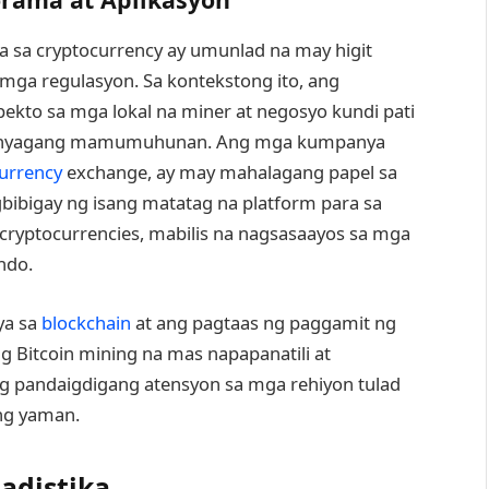
 sa cryptocurrency ay umunlad na may higit
ga regulasyon. Sa kontekstong ito, ang
ekto sa mga lokal na miner at negosyo kundi pati
 banyagang mamumuhunan. Ang mga kumpanya
urrency
exchange, ay may mahalagang papel sa
ibigay ng isang matatag na platform para sa
g cryptocurrencies, mabilis na nagsasaayos sa mga
ndo.
ya sa
blockchain
at ang pagtaas ng paggamit ng
Bitcoin mining na mas napapanatili at
ng pandaigdigang atensyon sa mga rehiyon tulad
ng yaman.
adistika