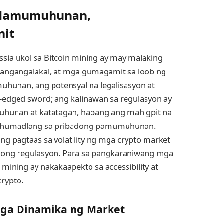
 Mamumuhunan,
mit
sia ukol sa Bitcoin mining ay may malaking
ngangalakal, at mga gumagamit sa loob ng
hunan, ang potensyal na legalisasyon at
-edged sword; ang kalinawan sa regulasyon ay
unan at katatagan, habang ang mahigpit na
 at humadlang sa pribadong pamumuhunan.
 pagtaas sa volatility ng mga crypto market
bagong regulasyon. Para sa pangkaraniwang mga
mining ay nakakaapekto sa accessibility at
crypto.
mga Dinamika ng Market