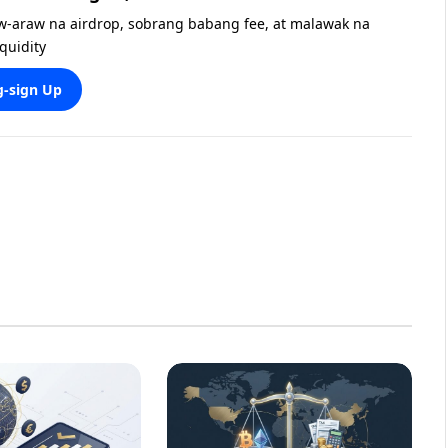
w-araw na airdrop, sobrang babang fee, at malawak na
iquidity
-sign Up