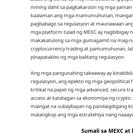
mining dahil sa pagkakaroon ng mga yaman a
kaalaman ang mga mamumuhunan, manganga
pagbabago sa regulasyon at maunawaan ang 
mga platform tulad ng MEXC ay nagbibigay 
makakatulong sa mga gumagamit na mag-na
cryptocurrency trading at pamumuhunan, l
pinapatakbo ng mga balitang regulasyon.
Ang mga pangunahing takeaway ay kinabibil
regulasyon, ang epekto ng mga geopolitical 
kritikal na papel ng mga advanced, secure t
access at katatagan sa ekonomiya ng crypto. 
maingat na subaybayan ng pandaigdigang 
maiangkop ang mga estratehiya nang naaay
Sumali sa MEXC at