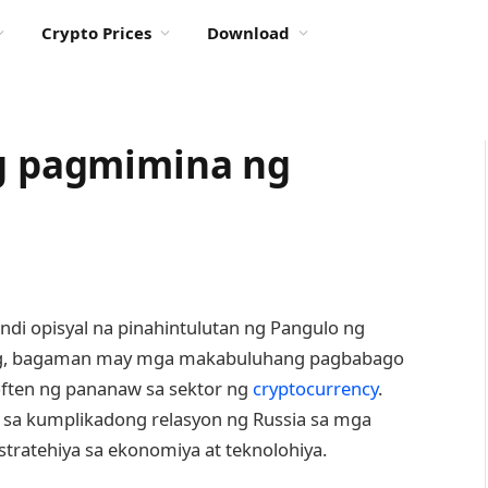
Crypto Prices
Download
ng pagmimina ng
di opisyal na pinahintulutan ng Pangulo ng
g, bagaman may mga makabuluhang pagbabago
ften ng pananaw sa sektor ng
cryptocurrency
.
 sa kumplikadong relasyon ng Russia sa mga
stratehiya sa ekonomiya at teknolohiya.