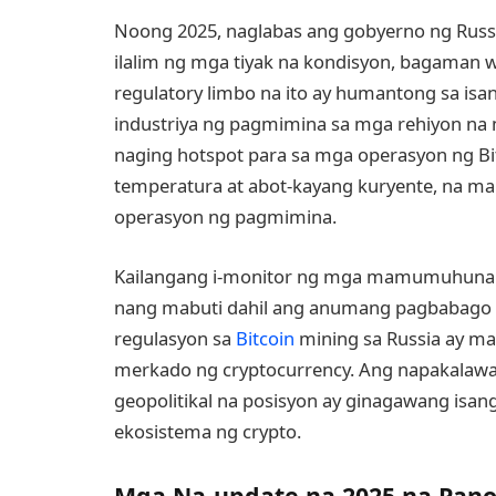
Noong 2025, naglabas ang gobyerno ng Russi
ilalim ng mga tiyak na kondisyon, bagaman 
regulatory limbo na ito ay humantong sa i
industriya ng pagmimina sa mga rehiyon na 
naging hotspot para sa mga operasyon ng B
temperatura at abot-kayang kuryente, na 
operasyon ng pagmimina.
Kailangang i-monitor ng mga mamumuhunan
nang mabuti dahil ang anumang pagbabago 
regulasyon sa
Bitcoin
mining sa Russia ay m
merkado ng cryptocurrency. Ang napakalawa
geopolitikal na posisyon ay ginagawang isa
ekosistema ng crypto.
Mga Na-update na 2025 na Pano