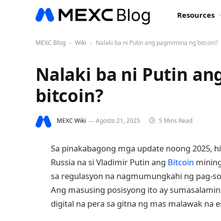
Resources
MEXC Blog
Wiki
Nalaki ba ni Putin ang pagmimina ng bitcoin?
-
-
Nalaki ba ni Putin a
bitcoin?
MEXC Wiki
Agosto 21, 2025
5 Mins Read
Sa pinakabagong mga update noong 2025, hin
Russia na si Vladimir Putin ang
Bitcoin
minin
sa regulasyon na nagmumungkahi ng pag-so
Ang masusing posisyong ito ay sumasalamin
digital na pera sa gitna ng mas malawak na e