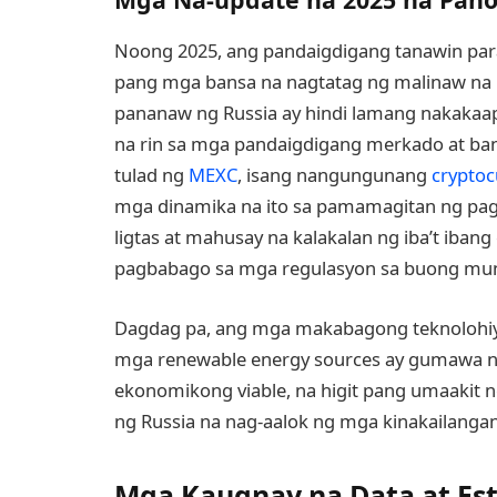
Noong 2025, ang pandaigdigang tanawin para
pang mga bansa na nagtatag ng malinaw na m
pananaw ng Russia ay hindi lamang nakakaap
na rin sa mga pandaigdigang merkado at
tulad ng
MEXC
, isang nangungunang
cryptoc
mga dinamika na ito sa pamamagitan ng pagb
ligtas at mahusay na kalakalan ng iba’t iban
pagbabago sa mga regulasyon sa buong mu
Dagdag pa, ang mga makabagong teknolohi
mga renewable energy sources ay gumawa ng 
ekonomikong viable, na higit pang umaakit 
ng Russia na nag-aalok ng mga kinakailanga
Mga Kaugnay na Data at Est