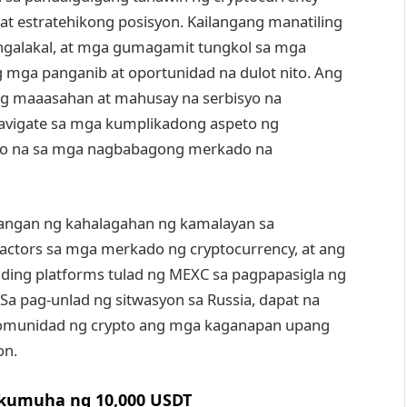
t estratehikong posisyon. Kailangang manatiling
lakal, at mga gumagamit tungkol sa mga
mga panganib at oportunidad na dulot nito. Ang
ng maaasahan at mahusay na serbisyo na
vigate sa mga kumplikadong aspeto ng
alo na sa mga nagbabagong merkado na
angan ng kahalagahan ng kamalayan sa
factors sa mga merkado ng cryptocurrency, at ang
rading platforms tulad ng MEXC sa pagpapasigla ng
Sa pag-unlad ng sitwasyon sa Russia, dapat na
komunidad ng crypto ang mga kaganapan upang
on.
 kumuha ng 10,000 USDT