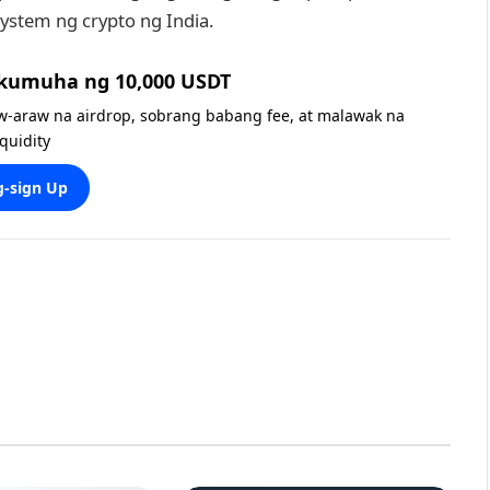
ystem ng crypto ng India.
 kumuha ng 10,000 USDT
w-araw na airdrop, sobrang babang fee, at malawak na
iquidity
-sign Up