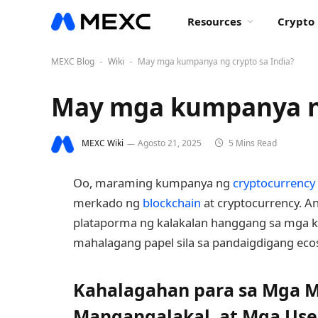
Resources
Crypto 
MEXC Blog
Wiki
May mga kumpanya ng crypto sa India?
-
-
May mga kumpanya ng
MEXC Wiki
Agosto 21, 2025
5 Mins Read
Oo, maraming kumpanya ng
cryptocurrency
merkado ng
blockchain
at cryptocurrency. A
plataporma ng kalakalan hanggang sa mga k
mahalagang papel sila sa pandaigdigang eco
Kahalagahan para sa Mga
Mangangalakal, at Mga Use