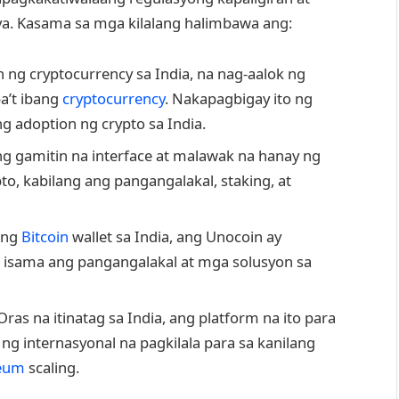
a. Kasama sa mga kilalang halimbawa ang:
 ng cryptocurrency sa India, na nag-aalok ng
a’t ibang
cryptocurrency
. Nakapagbigay ito ng
 adoption ng crypto sa India.
ing gamitin na interface at malawak na hanay ng
o, kabilang ang pangangalakal, staking, at
 ng
Bitcoin
wallet sa India, ang Unocoin ay
 isama ang pangangalakal at mga solusyon sa
ras na itinatag sa India, ang platform na ito para
 ng internasyonal na pagkilala para sa kanilang
eum
scaling.