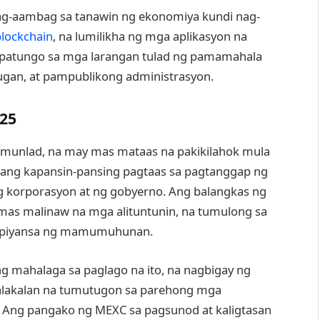
ag-aambag sa tanawin ng ekonomiya kundi nag-
blockchain
, na lumilikha ng mga aplikasyon na
 patungo sa mga larangan tulad ng pamamahala
ugan, at pampublikong administrasyon.
25
 umunlad, na may mas mataas na pakikilahok mula
ang kapansin-pansing pagtaas sa pagtanggap ng
g korporasyon at ng gobyerno. Ang balangkas ng
as malinaw na mga alituntunin, na tumulong sa
umpiyansa ng mamumuhunan.
g mahalaga sa paglago na ito, na nagbigay ng
kalakalan na tumutugon sa parehong mga
 Ang pangako ng MEXC sa pagsunod at kaligtasan