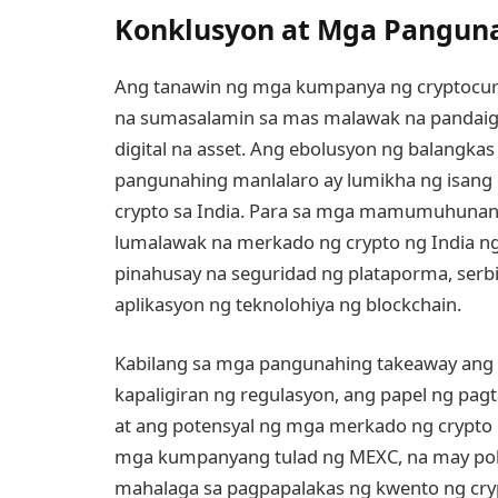
Konklusyon at Mga Pangun
Ang tanawin ng mga kumpanya ng cryptocurren
na sumasalamin sa mas malawak na pandaig
digital na asset. Ang ebolusyon ng balangka
pangunahing manlalaro ay lumikha ng isang 
crypto sa India. Para sa mga mamumuhunan, 
lumalawak na merkado ng crypto ng India ng
pinahusay na seguridad ng plataporma, serb
aplikasyon ng teknolohiya ng blockchain.
Kabilang sa mga pangunahing takeaway ang
kapaligiran ng regulasyon, ang papel ng pa
at ang potensyal ng mga merkado ng crypto 
mga kumpanyang tulad ng MEXC, na may poku
mahalaga sa pagpapalakas ng kwento ng cry