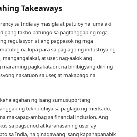
ahing Takeaways
cy sa India ay masigla at patuloy na lumalaki,
digang takbo patungo sa pagtanggap ng mga
s ng regulasyon at ang pagpasok ng mga
matubig na lupa para sa paglago ng industriya ng
mangangalakal, at user, nag-aalok ang
 maraming pagkakataon, na binibigyang-diin ng
isyong nakatuon sa user, at makabago na
 kahalagahan ng isang sumusuportang
gtanggap ng teknolohiya sa paglago ng merkado,
na makapag-ambag sa financial inclusion. Ang
s sa pagsunod at karanasan ng user, ay
pto sa India, na ginagawang isang kapanapanabik