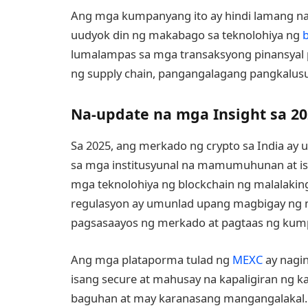
Ang mga kumpanyang ito ay hindi lamang n
uudyok din ng makabago sa teknolohiya ng
lumalampas sa mga transaksyong pinansyal
ng supply chain, pangangalagang pangkalus
Na-update na mga Insight sa 20
Sa 2025, ang merkado ng crypto sa India ay
sa mga institusyunal na mamumuhunan at is
mga teknolohiya ng blockchain ng malalakin
regulasyon ay umunlad upang magbigay ng m
pagsasaayos ng merkado at pagtaas ng k
Ang mga plataporma tulad ng
MEXC
ay nagin
isang secure at mahusay na kapaligiran ng 
baguhan at may karanasang mangangalakal.