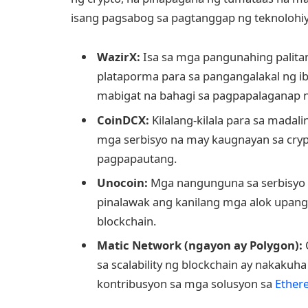
isang pagsabog sa pagtanggap ng teknolohiy
WazirX:
Isa sa mga pangunahing palitan
plataporma para sa pangangalakal ng ib
mabigat na bahagi sa pagpapalaganap ng
CoinDCX:
Kilalang-kilala para sa madal
mga serbisyo na may kaugnayan sa crypt
pagpapautang.
Unocoin:
Mga nangunguna sa serbisyo
pinalawak ang kanilang mga alok upang
blockchain.
Matic Network (ngayon ay Polygon):
O
sa scalability ng blockchain ay nakakuha
kontribusyon sa mga solusyon sa
Ether