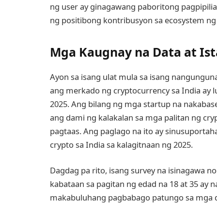
ng user ay ginagawang paboritong pagpipilia
ng positibong kontribusyon sa ecosystem ng
Mga Kaugnay na Data at Ist
Ayon sa isang ulat mula sa isang nangungun
ang merkado ng cryptocurrency sa India ay 
2025. Ang bilang ng mga startup na nakabase
ang dami ng kalakalan sa mga palitan ng cryp
pagtaas. Ang paglago na ito ay sinusuportah
crypto sa India sa kalagitnaan ng 2025.
Dagdag pa rito, isang survey na isinagawa 
kabataan sa pagitan ng edad na 18 at 35 ay
makabuluhang pagbabago patungo sa mga di