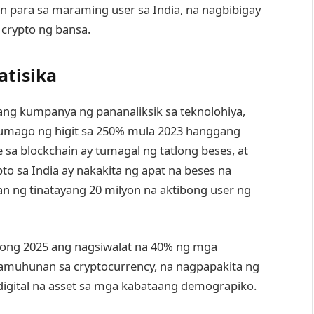
n para sa maraming user sa India, na nagbibigay
 crypto ng bansa.
atisika
ang kumpanya ng pananaliksik sa teknolohiya,
lumago ng higit sa 250% mula 2023 hanggang
 sa blockchain ay tumagal ng tatlong beses, at
to sa India ay nakakita ng apat na beses na
an ng tinatayang 20 milyon na aktibong user ng
noong 2025 ang nagsiwalat na 40% ng mga
 namuhunan sa cryptocurrency, na nagpapakita ng
gital na asset sa mga kabataang demograpiko.