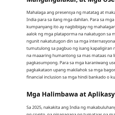
Mahalaga ang presensya ng matatag at mak
India para sa ilang mga dahilan. Para sa 
kumpanyang ito ay nagbibigay ng mahalagan
aalok ng mga plataporma na nakatugon sa m
ngunit nakatutugon din sa mga internasyonal 
tumutulong sa pagbuo ng isang kapaligiran 
na maaaring humantong sa mas mataas na li
pagkasumpong. Para sa mga karaniwang use
pagkakataon upang makilahok sa mga bagong
financial inclusion sa mga hindi bankado o k
Mga Halimbawa at Aplikas
Sa 2025, nakakita ang India ng makabuluhan
ng crypto, na pinapagana ng tumataas na ma