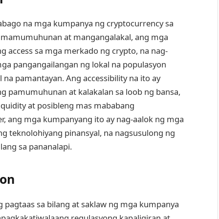
abago na mga kumpanya ng cryptocurrency sa
mga mamumuhunan at mangangalakal, ang mga
g access sa mga merkado ng crypto, na nag-
ga pangangailangan ng lokal na populasyon
na pamantayan. Ang accessibility na ito ay
ng pamumuhunan at kalakalan sa loob ng bansa,
quidity at posibleng mas mababang
r, ang mga kumpanyang ito ay nag-aalok ng mga
 teknolohiyang pinansyal, na nagsusulong ng
ulang sa pananalapi.
yon
g pagtaas sa bilang at saklaw ng mga kumpanya
pagkakatiwalaang regulasyong kapaligiran at