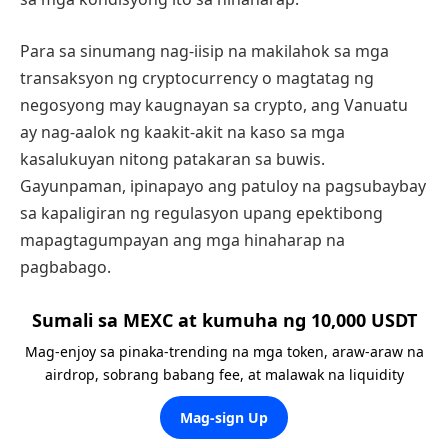
Para sa sinumang nag-iisip na makilahok sa mga
transaksyon ng cryptocurrency o magtatag ng
negosyong may kaugnayan sa crypto, ang Vanuatu
ay nag-aalok ng kaakit-akit na kaso sa mga
kasalukuyan nitong patakaran sa buwis.
Gayunpaman, ipinapayo ang patuloy na pagsubaybay
sa kapaligiran ng regulasyon upang epektibong
mapagtagumpayan ang mga hinaharap na
pagbabago.
Sumali sa MEXC at kumuha ng 10,000 USDT
Mag-enjoy sa pinaka-trending na mga token, araw-araw na
airdrop, sobrang babang fee, at malawak na liquidity
Mag-sign Up