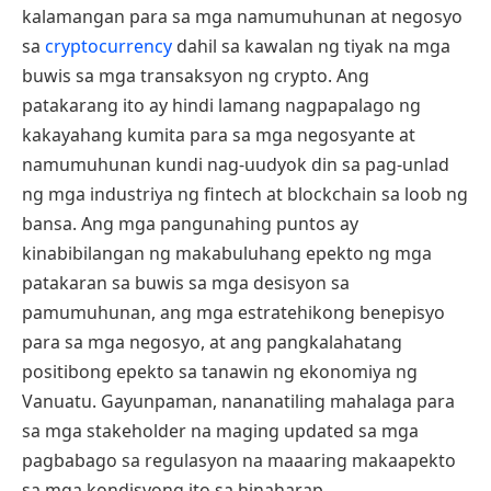
kalamangan para sa mga namumuhunan at negosyo
sa
cryptocurrency
dahil sa kawalan ng tiyak na mga
buwis sa mga transaksyon ng crypto. Ang
patakarang ito ay hindi lamang nagpapalago ng
kakayahang kumita para sa mga negosyante at
namumuhunan kundi nag-uudyok din sa pag-unlad
ng mga industriya ng fintech at blockchain sa loob ng
bansa. Ang mga pangunahing puntos ay
kinabibilangan ng makabuluhang epekto ng mga
patakaran sa buwis sa mga desisyon sa
pamumuhunan, ang mga estratehikong benepisyo
para sa mga negosyo, at ang pangkalahatang
positibong epekto sa tanawin ng ekonomiya ng
Vanuatu. Gayunpaman, nananatiling mahalaga para
sa mga stakeholder na maging updated sa mga
pagbabago sa regulasyon na maaaring makaapekto
sa mga kondisyong ito sa hinaharap.