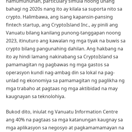
namumuhunan, particulary simula noong unang
bahagi ng 2020s nang ito ay kilala sa suporta nito sa
crypto. Halimbawa, ang isang kapansin-pansing
fintech startup, ang CryptoIsland Inc., ay pinili ang
Vanuatu bilang kanilang punong-tanggapan noong
2023, itinuturo ang kawalan ng mga tiyak na buwis sa
crypto bilang pangunahing dahilan. Ang hakbang na
ito ay hindi lamang nakinabang sa CryptoIsland sa
pamamagitan ng pagbawas ng mga gastos sa
operasyon kundi nag-ambag din sa lokal na pag-
unlad ng ekonomiya sa pamamagitan ng paglikha ng
mga trabaho at pagtaas ng mga aktibidad na may
kaugnayan sa teknolohiya.
Bukod dito, iniulat ng Vanuatu Information Centre
ang 40% na pagtaas sa mga katanungan kaugnay sa
mga aplikasyon sa negosyo at pagkamamamayan na