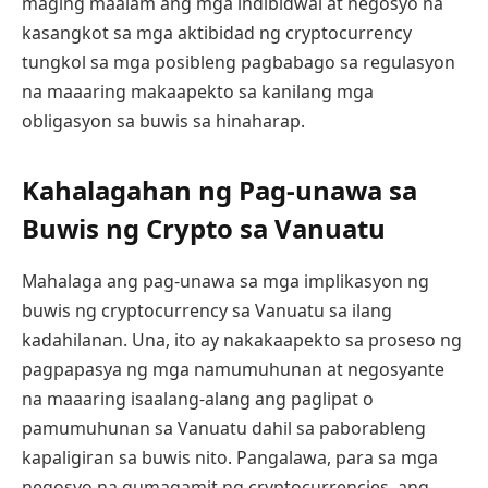
maging maalam ang mga indibidwal at negosyo na
kasangkot sa mga aktibidad ng cryptocurrency
tungkol sa mga posibleng pagbabago sa regulasyon
na maaaring makaapekto sa kanilang mga
obligasyon sa buwis sa hinaharap.
Kahalagahan ng Pag-unawa sa
Buwis ng Crypto sa Vanuatu
Mahalaga ang pag-unawa sa mga implikasyon ng
buwis ng cryptocurrency sa Vanuatu sa ilang
kadahilanan. Una, ito ay nakakaapekto sa proseso ng
pagpapasya ng mga namumuhunan at negosyante
na maaaring isaalang-alang ang paglipat o
pamumuhunan sa Vanuatu dahil sa paborableng
kapaligiran sa buwis nito. Pangalawa, para sa mga
negosyo na gumagamit ng cryptocurrencies, ang