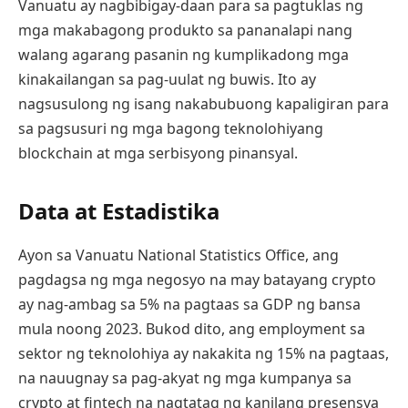
Vanuatu ay nagbibigay-daan para sa pagtuklas ng
mga makabagong produkto sa pananalapi nang
walang agarang pasanin ng kumplikadong mga
kinakailangan sa pag-uulat ng buwis. Ito ay
nagsusulong ng isang nakabubuong kapaligiran para
sa pagsusuri ng mga bagong teknolohiyang
blockchain at mga serbisyong pinansyal.
Data at Estadistika
Ayon sa Vanuatu National Statistics Office, ang
pagdagsa ng mga negosyo na may batayang crypto
ay nag-ambag sa 5% na pagtaas sa GDP ng bansa
mula noong 2023. Bukod dito, ang employment sa
sektor ng teknolohiya ay nakakita ng 15% na pagtaas,
na nauugnay sa pag-akyat ng mga kumpanya sa
crypto at fintech na nagtatag ng kanilang presensya