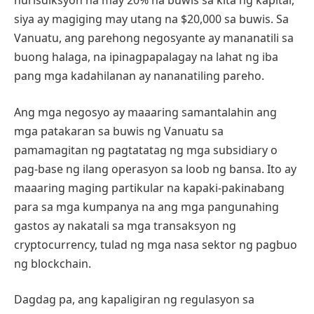
hurisdiksyon na may 20% na buwis sa kita ng kapital,
siya ay magiging may utang na $20,000 sa buwis. Sa
Vanuatu, ang parehong negosyante ay mananatili sa
buong halaga, na ipinagpapalagay na lahat ng iba
pang mga kadahilanan ay nananatiling pareho.
Ang mga negosyo ay maaaring samantalahin ang
mga patakaran sa buwis ng Vanuatu sa
pamamagitan ng pagtatatag ng mga subsidiary o
pag-base ng ilang operasyon sa loob ng bansa. Ito ay
maaaring maging partikular na kapaki-pakinabang
para sa mga kumpanya na ang mga pangunahing
gastos ay nakatali sa mga transaksyon ng
cryptocurrency, tulad ng mga nasa sektor ng pagbuo
ng blockchain.
Dagdag pa, ang kapaligiran ng regulasyon sa