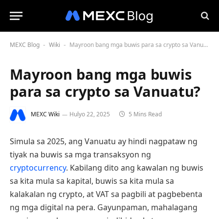
MEXC Blog
Wiki
Mayroon bang mga buwis para sa crypto sa Vanuatu?
-
-
Mayroon bang mga buwis
para sa crypto sa Vanuatu?
MEXC Wiki
Hulyo 22, 2025
5 Mins Read
Simula sa 2025, ang Vanuatu ay hindi nagpataw ng
tiyak na buwis sa mga transaksyon ng
cryptocurrency
. Kabilang dito ang kawalan ng buwis
sa kita mula sa kapital, buwis sa kita mula sa
kalakalan ng crypto, at VAT sa pagbili at pagbebenta
ng mga digital na pera. Gayunpaman, mahalagang