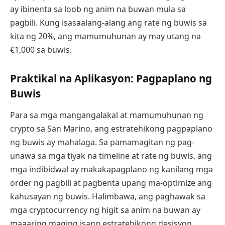
ay ibinenta sa loob ng anim na buwan mula sa
pagbili. Kung isasaalang-alang ang rate ng buwis sa
kita ng 20%, ang mamumuhunan ay may utang na
€1,000 sa buwis.
Praktikal na Aplikasyon: Pagpaplano ng
Buwis
Para sa mga mangangalakal at mamumuhunan ng
crypto sa San Marino, ang estratehikong pagpaplano
ng buwis ay mahalaga. Sa pamamagitan ng pag-
unawa sa mga tiyak na timeline at rate ng buwis, ang
mga indibidwal ay makakapagplano ng kanilang mga
order ng pagbili at pagbenta upang ma-optimize ang
kahusayan ng buwis. Halimbawa, ang paghawak sa
mga cryptocurrency ng higit sa anim na buwan ay
maaaring maging isang estratehikong desisyon