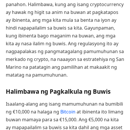
panahon. Halimbawa, kung ang isang cryptocurrency
ay hawak ng higit sa anim na buwan at pagkatapos
ay ibinenta, ang mga kita mula sa benta na iyon ay
hindi napapailalim sa buwis sa kita. Gayunpaman,
kung ibinenta bago maganim na buwan, ang mga
kita ay nasa ilalim ng buwis. Ang regulasyong ito ay
nagpapalakas ng pangmatagalang pamumuhunan sa
merkado ng crypto, na naaayon sa estratehiya ng San
Marino na patatagin ang pamilihan at makaakit ng
matatag na pamumuhunan.
Halimbawa ng Pagkalkula ng Buwis
Isaalang-alang ang isang mamumuhunan na bumibili
ng €10,000 na halaga ng
Bitcoin
at ibinenta ito limang
buwan mamaya para sa €15,000. Ang €5,000 na kita
ay mapapailalim sa buwis sa kita dahil ang mga asset