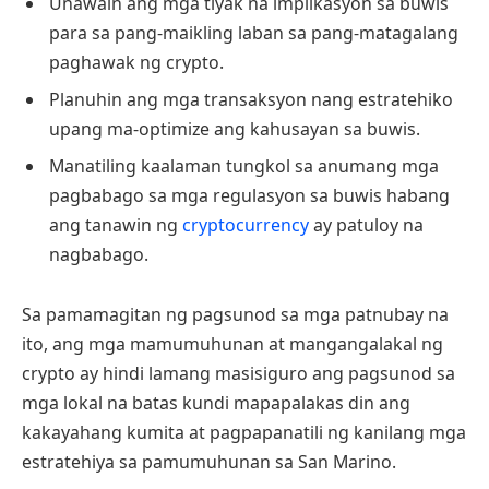
Unawain ang mga tiyak na implikasyon sa buwis
para sa pang-maikling laban sa pang-matagalang
paghawak ng crypto.
Planuhin ang mga transaksyon nang estratehiko
upang ma-optimize ang kahusayan sa buwis.
Manatiling kaalaman tungkol sa anumang mga
pagbabago sa mga regulasyon sa buwis habang
ang tanawin ng
cryptocurrency
ay patuloy na
nagbabago.
Sa pamamagitan ng pagsunod sa mga patnubay na
ito, ang mga mamumuhunan at mangangalakal ng
crypto ay hindi lamang masisiguro ang pagsunod sa
mga lokal na batas kundi mapapalakas din ang
kakayahang kumita at pagpapanatili ng kanilang mga
estratehiya sa pamumuhunan sa San Marino.