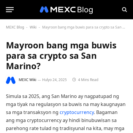
MEXC Blog
Wiki
Mayroon bang mga buwis para sa crypto sa San Marino?
-
-
Mayroon bang mga buwis
para sa crypto sa San
Marino?
MEXC Wiki
Hulyo 24, 2025
4 Mins Read
Simula sa 2025, ang San Marino ay nagpatupad ng
mga tiyak na regulasyon sa buwis na may kaugnayan
sa mga transaksyon ng
cryptocurrency
. Bagaman
ang mga cryptocurrency ay hindi binubuwisan sa
parehong rate tulad ng tradisyunal na kita, may mga