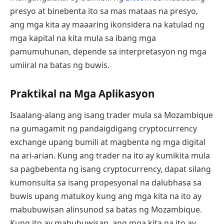
presyo at binebenta ito sa mas mataas na presyo,
ang mga kita ay maaaring ikonsidera na katulad ng
mga kapital na kita mula sa ibang mga
pamumuhunan, depende sa interpretasyon ng mga
umiiral na batas ng buwis.
Praktikal na Mga Aplikasyon
Isaalang-alang ang isang trader mula sa Mozambique
na gumagamit ng pandaigdigang cryptocurrency
exchange upang bumili at magbenta ng mga digital
na ari-arian. Kung ang trader na ito ay kumikita mula
sa pagbebenta ng isang cryptocurrency, dapat silang
kumonsulta sa isang propesyonal na dalubhasa sa
buwis upang matukoy kung ang mga kita na ito ay
mabubuwisan alinsunod sa batas ng Mozambique.
Kung ito ay mabubuwisan, ang mga kita na ito ay