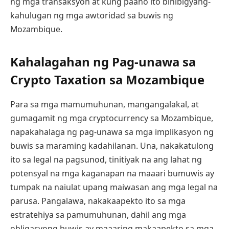
ng mga transaksyon at kung paano ito binibigyang-
kahulugan ng mga awtoridad sa buwis ng
Mozambique.
Kahalagahan ng Pag-unawa sa
Crypto Taxation sa Mozambique
Para sa mga mamumuhunan, mangangalakal, at
gumagamit ng mga cryptocurrency sa Mozambique,
napakahalaga ng pag-unawa sa mga implikasyon ng
buwis sa maraming kadahilanan. Una, nakakatulong
ito sa legal na pagsunod, tinitiyak na ang lahat ng
potensyal na mga kaganapan na maaari bumuwis ay
tumpak na naiulat upang maiwasan ang mga legal na
parusa. Pangalawa, nakakaapekto ito sa mga
estratehiya sa pamumuhunan, dahil ang mga
obligasyong buwis ay maaaring makaapekto sa mga