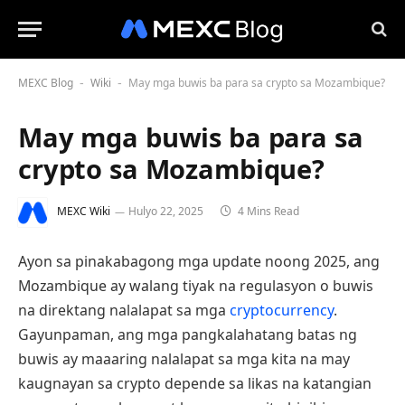
MEXC Blog
Wiki
May mga buwis ba para sa crypto sa Mozambique?
-
-
May mga buwis ba para sa
crypto sa Mozambique?
MEXC Wiki
Hulyo 22, 2025
4 Mins Read
Ayon sa pinakabagong mga update noong 2025, ang
Mozambique ay walang tiyak na regulasyon o buwis
na direktang nalalapat sa mga
cryptocurrency
.
Gayunpaman, ang mga pangkalahatang batas ng
buwis ay maaaring nalalapat sa mga kita na may
kaugnayan sa crypto depende sa likas na katangian