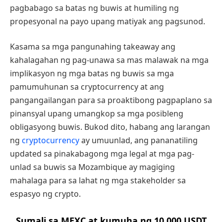
pagbabago sa batas ng buwis at humiling ng
propesyonal na payo upang matiyak ang pagsunod.
Kasama sa mga pangunahing takeaway ang
kahalagahan ng pag-unawa sa mas malawak na mga
implikasyon ng mga batas ng buwis sa mga
pamumuhunan sa cryptocurrency at ang
pangangailangan para sa proaktibong pagpaplano sa
pinansyal upang umangkop sa mga posibleng
obligasyong buwis. Bukod dito, habang ang larangan
ng
cryptocurrency
ay umuunlad, ang pananatiling
updated sa pinakabagong mga legal at mga pag-
unlad sa buwis sa Mozambique ay magiging
mahalaga para sa lahat ng mga stakeholder sa
espasyo ng crypto.
Sumali sa MEXC at kumuha ng 10,000 USDT