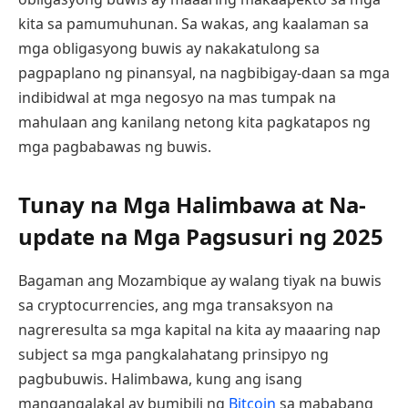
kita sa pamumuhunan. Sa wakas, ang kaalaman sa
mga obligasyong buwis ay nakakatulong sa
pagpaplano ng pinansyal, na nagbibigay-daan sa mga
indibidwal at mga negosyo na mas tumpak na
mahulaan ang kanilang netong kita pagkatapos ng
mga pagbabawas ng buwis.
Tunay na Mga Halimbawa at Na-
update na Mga Pagsusuri ng 2025
Bagaman ang Mozambique ay walang tiyak na buwis
sa cryptocurrencies, ang mga transaksyon na
nagreresulta sa mga kapital na kita ay maaaring nap
subject sa mga pangkalahatang prinsipyo ng
pagbubuwis. Halimbawa, kung ang isang
mangangalakal ay bumibili ng
Bitcoin
sa mababang