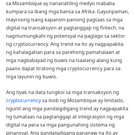
sa Mozambique ay nananatiling medyo mababa
kumpara sa ibang mga bansa sa Afrika. Gayunpaman,
mayroong isang kapansin-pansing pagtaas sa mga
digital na transaksyon at pagtanggap ng fintech, na
nagmumungkahi ng potensyal na paglago sa sektor
ng cryptocurrency. Ang trend na ito ay nagpapakita
ng kahalagahan para sa parehong pamahalaan at
mga nagbabayad ng buwis na isaalang-alang kung
paano dapat itratong mga cryptocurrency para sa
mga layunin ng buwis.
Ang tiyak na data tungkol sa mga transaksyon ng
cryptocurrency
sa loob ng Mozambique ay limitado,
ngunit ang mga pandaigdigang trend ay nagpapakita
ng tumataas na pagtanggap at integrasyon ng mga
digital na pera sa mga pangunahing sistema ng
pinansyal. Ang pandaigdigang pananaw na ito ay