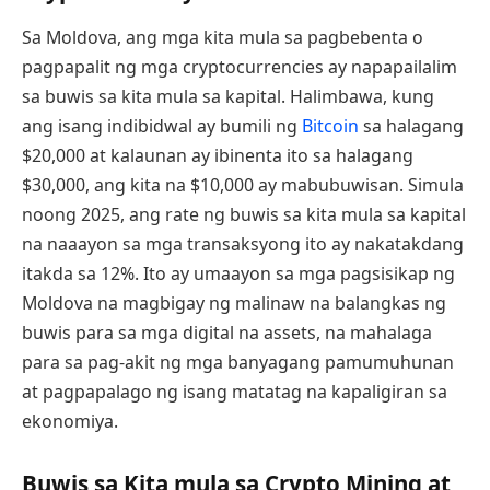
Sa Moldova, ang mga kita mula sa pagbebenta o
pagpapalit ng mga cryptocurrencies ay napapailalim
sa buwis sa kita mula sa kapital. Halimbawa, kung
ang isang indibidwal ay bumili ng
Bitcoin
sa halagang
$20,000 at kalaunan ay ibinenta ito sa halagang
$30,000, ang kita na $10,000 ay mabubuwisan. Simula
noong 2025, ang rate ng buwis sa kita mula sa kapital
na naaayon sa mga transaksyong ito ay nakatakdang
itakda sa 12%. Ito ay umaayon sa mga pagsisikap ng
Moldova na magbigay ng malinaw na balangkas ng
buwis para sa mga digital na assets, na mahalaga
para sa pag-akit ng mga banyagang pamumuhunan
at pagpapalago ng isang matatag na kapaligiran sa
ekonomiya.
Buwis sa Kita mula sa Crypto Mining at