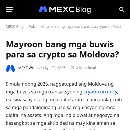
MEXC Blog
Wiki
Mayroon bang mga buwis para sa crypto sa Moldova?
-
-
Mayroon bang mga buwis
para sa crypto sa Moldova?
MEXC Wiki
Hulyo 22, 2025
4 Mins Read
Simula noong 2025, nagpatupad ang Moldova ng
mga buwis sa mga transaksyon ng
cryptocurrency
,
na isinasaayos ang mga patakaran sa pananalapi nito
sa mga pandaigdigang uso sa regulasyon ng mga
digital na assets. Ang mga indibidwal at negosyo na
kasangkot sa mga aktibidad na may kinalaman sa