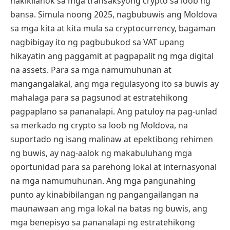
nakikilahok sa mga transaksyong crypto sa loob ng
bansa. Simula noong 2025, nagbubuwis ang Moldova
sa mga kita at kita mula sa cryptocurrency, bagaman
nagbibigay ito ng pagbubukod sa VAT upang
hikayatin ang paggamit at pagpapalit ng mga digital
na assets. Para sa mga namumuhunan at
mangangalakal, ang mga regulasyong ito sa buwis ay
mahalaga para sa pagsunod at estratehikong
pagpaplano sa pananalapi. Ang patuloy na pag-unlad
sa merkado ng crypto sa loob ng Moldova, na
suportado ng isang malinaw at epektibong rehimen
ng buwis, ay nag-aalok ng makabuluhang mga
oportunidad para sa parehong lokal at internasyonal
na mga namumuhunan. Ang mga pangunahing
punto ay kinabibilangan ng pangangailangan na
maunawaan ang mga lokal na batas ng buwis, ang
mga benepisyo sa pananalapi ng estratehikong