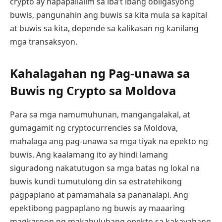
crypto ay napapailalim sa iba’t ibang obligasyong
buwis, pangunahin ang buwis sa kita mula sa kapital
at buwis sa kita, depende sa kalikasan ng kanilang
mga transaksyon.
Kahalagahan ng Pag-unawa sa
Buwis ng Crypto sa Moldova
Para sa mga namumuhunan, mangangalakal, at
gumagamit ng cryptocurrencies sa Moldova,
mahalaga ang pag-unawa sa mga tiyak na epekto ng
buwis. Ang kaalamang ito ay hindi lamang
siguradong nakatutugon sa mga batas ng lokal na
buwis kundi tumutulong din sa estratehikong
pagpaplano at pamamahala sa pananalapi. Ang
epektibong pagpaplano ng buwis ay maaaring
magkaroon ng makabuluhang epekto sa kakayahang