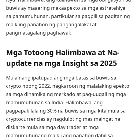
buwis ay maaaring makaapekto sa mga estratehiya
sa pamumuhunan, partikular sa pagpili sa pagitan ng
maikling panahon ng pangangalakal at
pangmatagalang paghawak.
Mga Totoong Halimbawa at Na-
update na mga Insight sa 2025
Mula nang ipatupad ang mga batas sa buwis sa
crypto noong 2022, nagkaroon ng malalaking epekto
sa mga dinamika ng merkado at pag-uugali ng mga
mamumuhunan sa India. Halimbawa, ang
pagpapakilala ng 30% na buwis sa mga kita mula sa
cryptocurrencies ay nagdulot ng mas maingat na
diskarte mula sa mga day trader at mga
mamumuhunang maikli ang panahon dahil sa