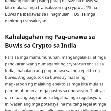
Kabilang dito ang isang patag na 30% na buwis sa
kita mula sa mga transaksyon ng crypto at 1% na
Buwis na Ibabawas sa Pinagmulan (TDS) sa mga
ganitong transaksyon.
Kahalagahan ng Pag-unawa sa
Buwis sa Crypto sa India
Para sa mga mamumuhunan, mangangalakal, at mga
pangkaraniwang gumagamit ng cryptocurrencies sa
India, mahalaga ang pag-unawa sa mga epekto ng
buwis. Ang pagtutok sa buwis ay maaaring
magkaroon ng malaking epekto sa mga kita mula sa
pamumuhunan at mga gastos sa operasyon. Tinitiyak
din nito ang pagsunod sa legal na mga regulasyon,
iniiwasan ang mga potensyal na multang legal at mga
isyu. Halimbawa, ang kalinawan sa mga obligasyon sa