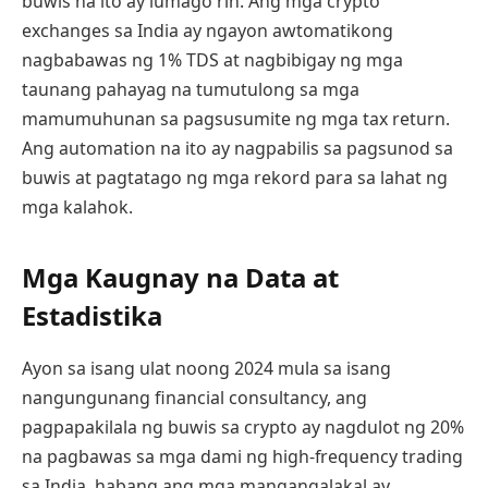
buwis na ito ay lumago rin. Ang mga crypto
exchanges sa India ay ngayon awtomatikong
nagbabawas ng 1% TDS at nagbibigay ng mga
taunang pahayag na tumutulong sa mga
mamumuhunan sa pagsusumite ng mga tax return.
Ang automation na ito ay nagpabilis sa pagsunod sa
buwis at pagtatago ng mga rekord para sa lahat ng
mga kalahok.
Mga Kaugnay na Data at
Estadistika
Ayon sa isang ulat noong 2024 mula sa isang
nangungunang financial consultancy, ang
pagpapakilala ng buwis sa crypto ay nagdulot ng 20%
na pagbawas sa mga dami ng high-frequency trading
sa India, habang ang mga mangangalakal ay