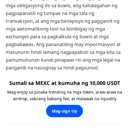
mga obligasyong ito sa buwis, ang kahalagahan ng
pagpapanatili ng tumpak na mga tala ng
transaksyon, at ang mga benepisyo ng paggamit ng
mga awtomatikong tool na ibinibigay ng mga
exchanges para sa pagkalkula ng buwis at mga
pagbabawas. Ang pananatiling may impormasyon at
masunurin hindi lamang nagpapabuti sa mga kita sa
pamumuhunan kundi pinapawi rin ang mga legal na
panganib na nauugnay sa hindi pagsunod.
Sumali sa MEXC at kumuha ng 10,000 USDT
Mag-enjoy sa pinaka-trending na mga token, araw-araw na
airdrop, sobrang babang fee, at malawak na liquidity
Mag-sign Up