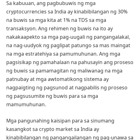
Sa kabuuan, ang pagbubuwis ng mga
cryptocurrencies sa India ay kinabibilangan ng 30%
na buwis sa mga kita at 1% na TDS sa mga
transaksyon. Ang rehimen ng buwis na ito ay
nakakaapekto sa mga pag-uugali ng pangangalakal,
na nag-uudyok ng paglipat patungo sa mas maingat
na mga estratehiya sa pamumuhunan. Ang mga
pagsisikap ng pamahalaan na pahusayin ang proseso
ng buwis sa pamamagitan ng maliwanag na mga
patnubay at mga awtomatikong sistema ay
nagpaigting ng pagsunod at nagpabilis ng proseso
ng pagsusumite ng buwis para sa mga
mamumuhunan.
Mga pangunahing kaisipan para sa sinumang
kasangkot sa crypto market sa India ay
kinabibilangan ng pangangailangan ng pag-unawa sa