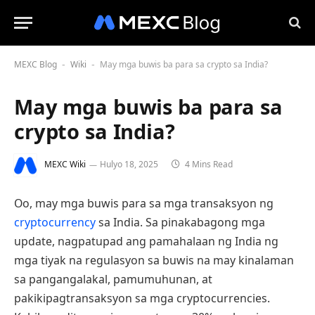
MEXC Blog
Wiki
May mga buwis ba para sa crypto sa India?
-
-
May mga buwis ba para sa
crypto sa India?
MEXC Wiki
Hulyo 18, 2025
4 Mins Read
Oo, may mga buwis para sa mga transaksyon ng
cryptocurrency
sa India. Sa pinakabagong mga
update, nagpatupad ang pamahalaan ng India ng
mga tiyak na regulasyon sa buwis na may kinalaman
sa pangangalakal, pamumuhunan, at
pakikipagtransaksyon sa mga cryptocurrencies.