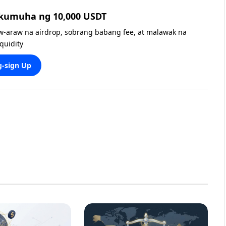
 kumuha ng 10,000 USDT
w-araw na airdrop, sobrang babang fee, at malawak na
iquidity
-sign Up