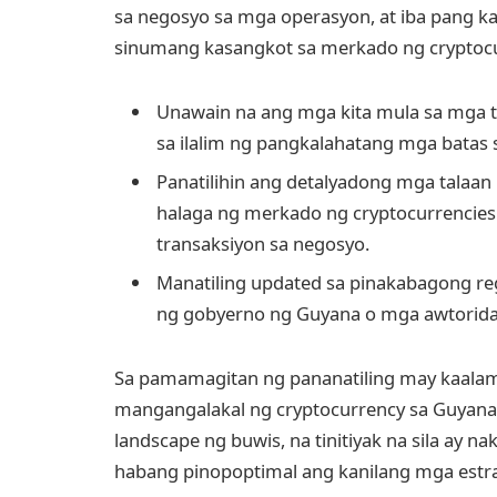
sa negosyo sa mga operasyon, at iba pang ka
sinumang kasangkot sa merkado ng cryptocu
Unawain na ang mga kita mula sa mga tr
sa ilalim ng pangkalahatang mga batas s
Panatilihin ang detalyadong mga talaan
halaga ng merkado ng cryptocurrencies
transaksiyon sa negosyo.
Manatiling updated sa pinakabagong reg
ng gobyerno ng Guyana o mga awtoridad
Sa pamamagitan ng pananatiling may kaal
mangangalakal ng cryptocurrency sa Guyana
landscape ng buwis, na tinitiyak na sila ay 
habang pinopoptimal ang kanilang mga estra