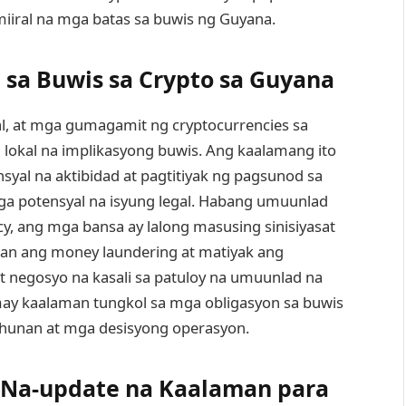
iiral na mga batas sa buwis ng Guyana.
sa Buwis sa Crypto sa Guyana
 at mga gumagamit ng cryptocurrencies sa
lokal na implikasyong buwis. Ang kaalamang ito
yal na aktibidad at pagtitiyak ng pagsunod sa
ga potensyal na isyung legal. Habang umuunlad
y, ang mga bansa ay lalong masusing sinisiyasat
an ang money laundering at matiyak ang
t negosyo na kasali sa patuloy na umuunlad na
may kaalaman tungkol sa mga obligasyon sa buwis
hunan at mga desisyong operasyon.
 Na-update na Kaalaman para