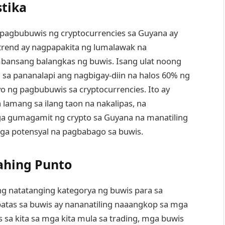
stika
a pagbubuwis ng cryptocurrencies sa Guyana ay
trend ay nagpapakita ng lumalawak na
ansang balangkas ng buwis. Isang ulat noong
 sa pananalapi ang nagbigay-diin na halos 60% ng
 ng pagbubuwis sa cryptocurrencies. Ito ay
amang sa ilang taon na nakalipas, na
ga gumagamit ng crypto sa Guyana na manatiling
a potensyal na pagbabago sa buwis.
ahing Punto
 natatanging kategorya ng buwis para sa
atas sa buwis ay nananatiling naaangkop sa mga
 sa kita sa mga kita mula sa trading, mga buwis