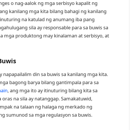
nges o nag-aalok ng mga serbisyo kapalit ng
 ang kanilang mga kita bilang bahagi ng kanilang
tinuturing na katulad ng anumang iba pang
gahulugang sila ay responsable para sa buwis sa
sa mga produktong may kinalaman at serbisyo, at
Buwis
napapailalim din sa buwis sa kanilang mga kita.
ga bagong barya bilang gantimpala para sa
hain
, ang mga ito ay itinuturing bilang kita sa
 oras na sila ay natanggap. Samakatuwid,
umpak na talaan ng halaga ng merkado ng
ang sumunod sa mga regulasyon sa buwis.