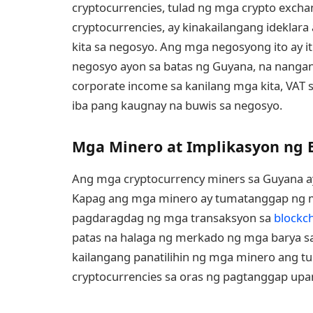
cryptocurrencies, tulad ng mga crypto excha
cryptocurrencies, ay kinakailangang ideklara
kita sa negosyo. Ang mga negosyong ito ay i
negosyo ayon sa batas ng Guyana, na nangan
corporate income sa kanilang mga kita, VAT 
iba pang kaugnay na buwis sa negosyo.
Mga Minero at Implikasyon ng 
Ang mga cryptocurrency miners sa Guyana ay 
Kapag ang mga minero ay tumatanggap ng m
pagdaragdag ng mga transaksyon sa
blockc
patas na halaga ng merkado ng mga barya sa
kailangang panatilihin ng mga minero ang t
cryptocurrencies sa oras ng pagtanggap up