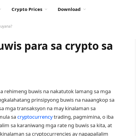
Crypto Prices
Download
Guyana?
is para sa crypto sa
 na rehimeng buwis na nakatutok lamang sa mga
gkalahatang prinsipyong buwis na naaangkop sa
n sa mga transaksyon na may kinalaman sa
 mula sa
cryptocurrency
trading, pagmimina, o iba
alim sa karaniwang mga rate ng buwis sa kita, at
inalaman sa cryptocurrencies ay napapailalim