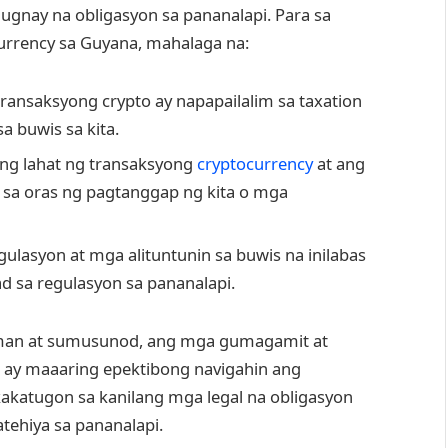
ugnay na obligasyon sa pananalapi. Para sa
rrency sa Guyana, mahalaga na:
ansaksyong crypto ay napapailalim sa taxation
a buwis sa kita.
 ng lahat ng transaksyong
cryptocurrency
at ang
 sa oras ng pagtanggap ng kita o mga
ulasyon at mga alituntunin sa buwis na inilabas
 sa regulasyon sa pananalapi.
aman at sumusunod, ang mga gumagamit at
 ay maaaring epektibong navigahin ang
nakakatugon sa kanilang mga legal na obligasyon
tehiya sa pananalapi.