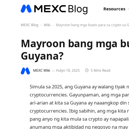
Resources
MEXC Blog
Wiki
Mayroon bang mga buwis para sa crypto sa 
-
-
Mayroon bang mga buw
Guyana?
MEXC Wiki
Hulyo 18, 2025
5 Mins Read
Simula sa 2025, ang Guyana ay walang tiyak
cryptocurrencies. Gayunpaman, ang mga pan
ari-arian at kita sa Guyana ay naaangkop di
cryptocurrencies. Ibig sabihin, ang mga kita
pang anyo ng kita mula sa crypto ay napapail
anumang mga aktibidad ng negosyo na may k