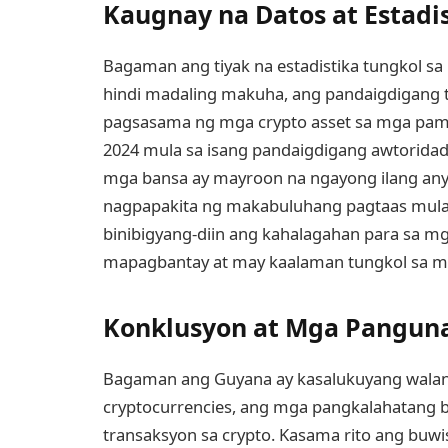
Kaugnay na Datos at Estadi
Bagaman ang tiyak na estadistika tungkol s
hindi madaling makuha, ang pandaigdigang 
pagsasama ng mga crypto asset sa mga pamb
2024 mula sa isang pandaigdigang awtoridad
mga bansa ay mayroon na ngayong ilang anyo
nagpapakita ng makabuluhang pagtaas mula l
binibigyang-diin ang kahalagahan para sa m
mapagbantay at may kaalaman tungkol sa mg
Konklusyon at Mga Pangun
Bagaman ang Guyana ay kasalukuyang walang
cryptocurrencies, ang mga pangkalahatang b
transaksyon sa crypto. Kasama rito ang buwis