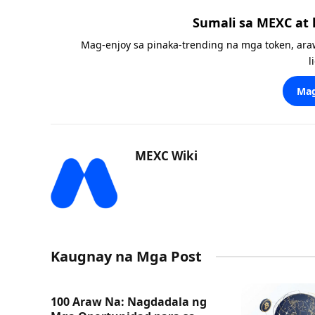
Sumali sa MEXC at
Mag-enjoy sa pinaka-trending na mga token, ara
l
Mag
MEXC Wiki
Kaugnay na Mga Post
100 Araw Na: Nagdadala ng