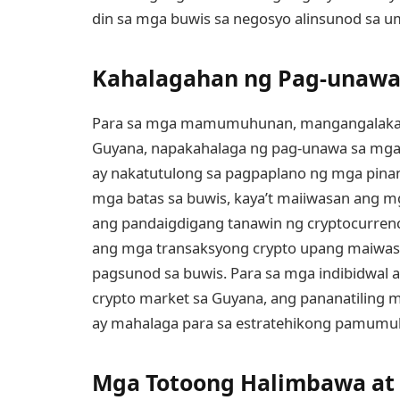
din sa mga buwis sa negosyo alinsunod sa um
Kahalagahan ng Pag-unawa 
Para sa mga mamumuhunan, mangangalakal,
Guyana, napakahalaga ng pag-unawa sa mga 
ay nakatutulong sa pagpaplano ng mga pinans
mga batas sa buwis, kaya’t maiiwasan ang m
ang pandaigdigang tanawin ng cryptocurrenc
ang mga transaksyong crypto upang maiwas
pagsunod sa buwis. Para sa mga indibidwal a
crypto market sa Guyana, ang pananatiling 
ay mahalaga para sa estratehikong pamumu
Mga Totoong Halimbawa at