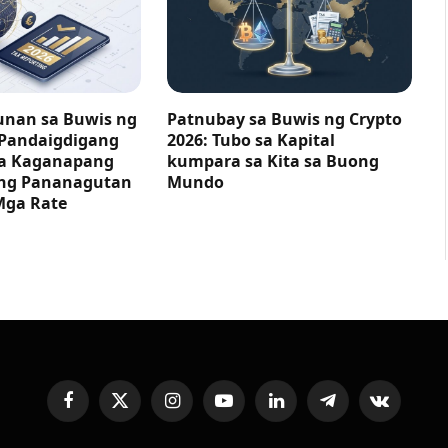
nan sa Buwis ng
Patnubay sa Buwis ng Crypto
 Pandaigdigang
2026: Tubo sa Kapital
ga Kaganapang
kumpara sa Kita sa Buong
ng Pananagutan
Mundo
Mga Rate
Facebook
X
Instagram
YouTube
LinkedIn
Telegram
VKontakte
(Twitter)