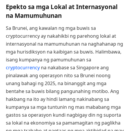
Epekto sa mga Lokal at Internasyonal
na Mamumuhunan
Sa Brunei, ang kawalan ng mga buwis sa
cryptocurrency ay nakahikbi ng parehong lokal at
internasyonal na mamumuhunan na naghahanap ng
mga hurisdiksyon na kaibigan sa buwis. Halimbawa,
isang kumpanya ng pamumuhunan sa
cryptocurrency
na nakabase sa Singapore ang
pinalawak ang operasyon nito sa Brunei noong
unang bahagi ng 2025, na binanggit ang mga
bentahe sa buwis bilang pangunahing motibo. Ang
hakbang na ito ay hindi lamang nakinabang sa
kumpanya sa mga tuntunin ng mas mababang mga
gastos sa operasyon kundi nagbigay din ng suporta
sa lokal na ekonomiya sa pamamagitan ng paglikha
ng mga trabaho at pagtaas ng mga aktibidad na may