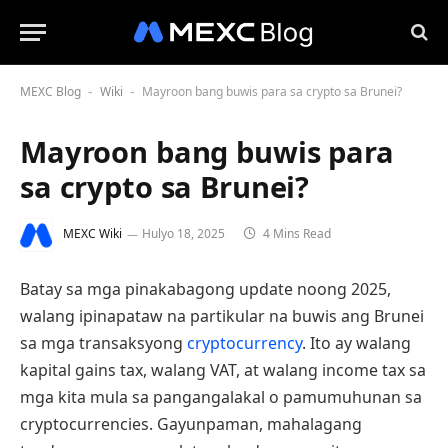
MEXC Blog
Wiki
Mayroon bang buwis para sa crypto sa Brunei?
-
-
Mayroon bang buwis para
sa crypto sa Brunei?
MEXC Wiki
Hulyo 18, 2025
4 Mins Read
Batay sa mga pinakabagong update noong 2025,
walang ipinapataw na partikular na buwis ang Brunei
sa mga transaksyong
cryptocurrency
. Ito ay walang
kapital gains tax, walang VAT, at walang income tax sa
mga kita mula sa pangangalakal o pamumuhunan sa
cryptocurrencies. Gayunpaman, mahalagang