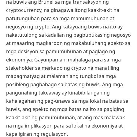
na buwis ang Brunei sa mga transaksyon ng
cryptocurrency, na ginagawa itong kaakit-akit na
patutunguhan para sa mga mamumuhunan at
negosyo ng crypto. Ang katayuang buwis na ito ay
nakatutulong sa kadalian ng pagbubukas ng negosyo
at maaaring magkaroon ng makabuluhang epekto sa
mga desisyon sa pamumuhunan at paglago ng
ekonomiya. Gayunpaman, mahalaga para sa mga
stakeholder sa merkado ng crypto na manatiling
mapagmatyag at malaman ang tungkol sa mga
posibleng pagbabago sa batas ng buwis. Ang mga
pangunahing takeaway ay kinabibilangan ng
kahalagahan ng pag-unawa sa mga lokal na batas sa
buwis, ang epekto ng mga batas na ito sa pagiging
kaakit-akit ng pamumuhunan, at ang mas malawak
na mga implikasyon para sa lokal na ekonomiya at
kapaligiran ng regulasyon.