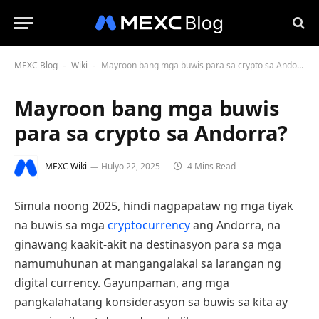
MEXC Blog
Wiki
Mayroon bang mga buwis para sa crypto sa Andorra?
-
-
Mayroon bang mga buwis
para sa crypto sa Andorra?
MEXC Wiki
Hulyo 22, 2025
4 Mins Read
Simula noong 2025, hindi nagpapataw ng mga tiyak
na buwis sa mga
cryptocurrency
ang Andorra, na
ginawang kaakit-akit na destinasyon para sa mga
namumuhunan at mangangalakal sa larangan ng
digital currency. Gayunpaman, ang mga
pangkalahatang konsiderasyon sa buwis sa kita ay