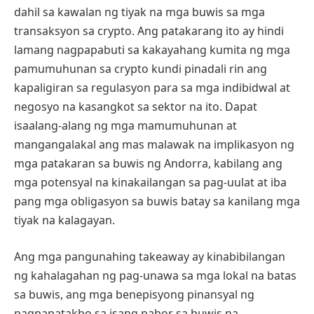
dahil sa kawalan ng tiyak na mga buwis sa mga
transaksyon sa crypto. Ang patakarang ito ay hindi
lamang nagpapabuti sa kakayahang kumita ng mga
pamumuhunan sa crypto kundi pinadali rin ang
kapaligiran sa regulasyon para sa mga indibidwal at
negosyo na kasangkot sa sektor na ito. Dapat
isaalang-alang ng mga mamumuhunan at
mangangalakal ang mas malawak na implikasyon ng
mga patakaran sa buwis ng Andorra, kabilang ang
mga potensyal na kinakailangan sa pag-uulat at iba
pang mga obligasyon sa buwis batay sa kanilang mga
tiyak na kalagayan.
Ang mga pangunahing takeaway ay kinabibilangan
ng kahalagahan ng pag-unawa sa mga lokal na batas
sa buwis, ang mga benepisyong pinansyal ng
pagpapatakbo sa isang pabor sa buwis na