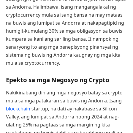
sa Andorra. Halimbawa, isang mangangalakal ng
cryptocurrency mula sa isang bansa na may mataas
na buwis ang lumipat sa Andorra at nakapagtipid ng
humigit-kumulang 30% sa mga obligasyon sa buwis
kumpara sa kanilang sariling bansa. Itinampok ng
senaryong ito ang mga benepisyong pinansyal ng
sistema ng buwis ng Andorra kaugnay ng mga kita
mula sa cryptocurrency.
Epekto sa mga Negosyo ng Crypto
Nakikinabang din ang mga negosyo batay sa crypto
mula sa mga patakaran sa buwis ng Andorra. Isang
blockchain
startup, na dati ay nakabase sa Silicon
Valley, ang lumipat sa Andorra noong 2024 at nag-
ulat ng 25% na pagtaas sa mga margin ng kita
pagkatapos ng buwis dahil sa paborableng ugali ng