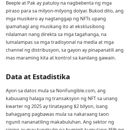
Beeple at Pak ay patuloy na nagbebenta ng mga
piraso para sa milyon-milyong dolyar. Bukod dito, ang
mga musikero ay nagtanggap ng NFTs upang
ipamahagi ang musikang ito at eksklusibong
nilalaman nang direkta sa mga tagahanga, na
lumalampas sa mga tradisyonal na media at mga
channel ng distribusyon, sa gayon ay pinapanatili ang
mas maraming kita at kontrol sa kanilang gawain.
Data at Estadistika
Ayon sa datos mula sa NonFungible.com, ang
kabuuang halaga ng transaksyon ng NFT sa unang
kwarter ng 2025 ay tinatayang $2 bilyon, isang
bahagyang pagbawas mula sa nakaraang taon
ngunit nananatiling makabuluhan. Ang sektor ng
sining ay may tungkulin na humigit-kumulang 35% ng