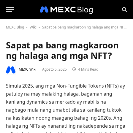
MEXC Blog
Wiki
Sapat pa bang magkaroon ng halaga ang mga NFT?
-
-
Sapat pa bang magkaroon
ng halaga ang mga NFT?
MEXC Wiki
Agosto 5, 2025
4 Mins Read
Simula 2025, ang mga Non-Fungible Tokens (NFTs) ay
patuloy na may malaking halaga, bagaman ang
kanilang dynamics sa merkado ay mabilis na
nagbago mula nang umabot sila sa kanilang tuktok
na kasikatan noong maagang bahagi ng 2020s. Ang
halaga ng NFTs ay nananatiling nakadepende sa mga