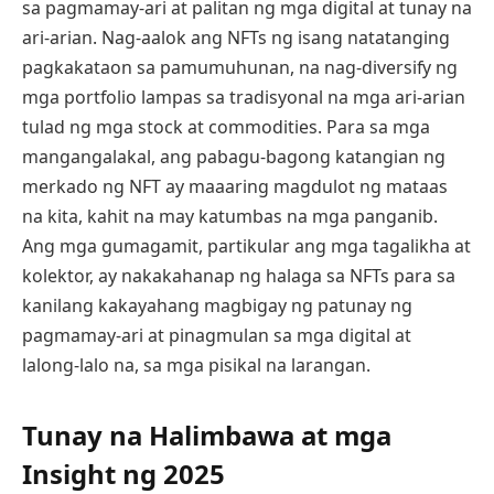
sa pagmamay-ari at palitan ng mga digital at tunay na
ari-arian. Nag-aalok ang NFTs ng isang natatanging
pagkakataon sa pamumuhunan, na nag-diversify ng
mga portfolio lampas sa tradisyonal na mga ari-arian
tulad ng mga stock at commodities. Para sa mga
mangangalakal, ang pabagu-bagong katangian ng
merkado ng NFT ay maaaring magdulot ng mataas
na kita, kahit na may katumbas na mga panganib.
Ang mga gumagamit, partikular ang mga tagalikha at
kolektor, ay nakakahanap ng halaga sa NFTs para sa
kanilang kakayahang magbigay ng patunay ng
pagmamay-ari at pinagmulan sa mga digital at
lalong-lalo na, sa mga pisikal na larangan.
Tunay na Halimbawa at mga
Insight ng 2025