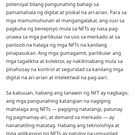
potensyal bilang pangunahing bahagi sa
pamamahala ng digital at pisikal na ari-arian. Para sa
mga mamumuhunan at mangangalakal, ang susi sa
pagkuha ng benepisyo mula sa NFTs ay nasa pag-
unawa sa mga partikular na uso sa merkado at sa
panloob na halaga ng mga NFTs na kanilang
pinapasukan. Ang mga gumagamit, partikular ang
mga tagalikha at kolektor, ay nakikinabang mula sa
pinahusay na kontrol at seguridad sa kanilang mga
digital na ari-arian at intelektwal na pag-aari.
Sa kabuuan, habang ang tanawin ng NFT ay nagbago,
ang mga pangunahing katangian na nagiging
mahalaga ang NFTs — pagiging natatangi, patunay
ng pagmamay-ari, at demand sa merkado — ay
nananatiling matatag. Habang ang teknolohiya at
mga aplikasyon ng NFTs ay patuloy na umuunlad,