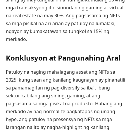
mga transaksyong ito, sinundan ng gaming at virtual
na real estate na may 30%. Ang pagsasama ng NFTs
sa mga pisikal na ari-arian ay patuloy na lumalaki,
ngayon ay kumakatawan sa tungkol sa 15% ng
merkado.
Konklusyon at Pangunahing Aral
Patuloy na naging mahalagang asset ang NFTs sa
2025, kung saan ang kanilang kaugnayan ay pinanatili
sa pamamagitan ng pag-diversify sa iba’t ibang
sektor kabilang ang sining, gaming, at ang
pagsasama sa mga pisikal na produkto. Habang ang
merkado ay nag-normalize pagkatapos ng unang
hype, ang patuloy na presensya ng NFTs sa mga
larangan na ito ay nagha-highlight ng kanilang