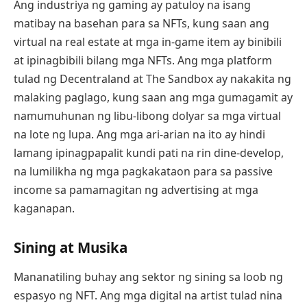
Ang industriya ng gaming ay patuloy na isang
matibay na basehan para sa NFTs, kung saan ang
virtual na real estate at mga in-game item ay binibili
at ipinagbibili bilang mga NFTs. Ang mga platform
tulad ng Decentraland at The Sandbox ay nakakita ng
malaking paglago, kung saan ang mga gumagamit ay
namumuhunan ng libu-libong dolyar sa mga virtual
na lote ng lupa. Ang mga ari-arian na ito ay hindi
lamang ipinagpapalit kundi pati na rin dine-develop,
na lumilikha ng mga pagkakataon para sa passive
income sa pamamagitan ng advertising at mga
kaganapan.
Sining at Musika
Mananatiling buhay ang sektor ng sining sa loob ng
espasyo ng NFT. Ang mga digital na artist tulad nina