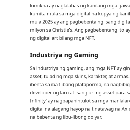
lumikha ay naglalabas ng kanilang mga gawa 
kumita mula sa mga digital na kopya ng kani
mula 2025 ay ang pagbebenta ng isang digital
milyon sa Christie’s. Ang pagbebentang ito 
ng digital art bilang mga NFT.
Industriya ng Gaming
Sa industriya ng gaming, ang mga NFT ay g
asset, tulad ng mga skins, karakter, at armas
ibenta sa iba’t ibang plataporma, na nagbib
developer ng laro at isang uri ng asset para
Infinity’ ay nagpapahintulot sa mga manlalar
digital na alagang hayop na tinatawag na Axi
naibebenta ng libu-libong dolyar.