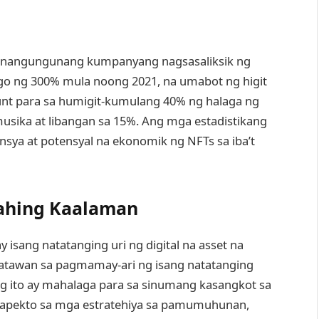
ng nangungunang kumpanyang nagsasaliksik ng
go ng 300% mula noong 2021, na umabot ng higit
ount para sa humigit-kumulang 40% ng halaga ng
musika at libangan sa 15%. Ang mga estadistikang
sya at potensyal na ekonomik ng NFTs sa iba’t
ahing Kaalaman
y isang natatanging uri ng digital na asset na
katawan sa pagmamay-ari ng isang natatanging
ng ito ay mahalaga para sa sinumang kasangkot sa
kakaapekto sa mga estratehiya sa pamumuhunan,