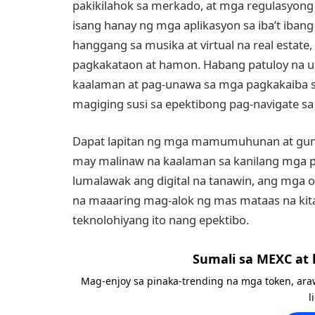
pakikilahok sa merkado, at mga regulasyong
isang hanay ng mga aplikasyon sa iba’t ibang 
hanggang sa musika at virtual na real estate
pagkakataon at hamon. Habang patuloy na 
kaalaman at pag-unawa sa mga pagkakaiba sa p
magiging susi sa epektibong pag-navigate sa
Dapat lapitan ng mga mamumuhunan at guma
may malinaw na kaalaman sa kanilang mga p
lumalawak ang digital na tanawin, ang mga 
na maaaring mag-alok ng mas mataas na ki
teknolohiyang ito nang epektibo.
Sumali sa MEXC at
Mag-enjoy sa pinaka-trending na mga token, ara
l