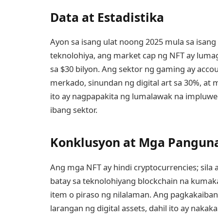
Data at Estadistika
Ayon sa isang ulat noong 2025 mula sa isa
teknolohiya, ang market cap ng NFT ay luma
sa $30 bilyon. Ang sektor ng gaming ay acc
merkado, sinundan ng digital art sa 30%, at 
ito ay nagpapakita ng lumalawak na impluwen
ibang sektor.
Konklusyon at Mga Pangun
Ang mga NFT ay hindi cryptocurrencies; sila a
batay sa teknolohiyang blockchain na kuma
item o piraso ng nilalaman. Ang pagkakaiba
larangan ng digital assets, dahil ito ay na