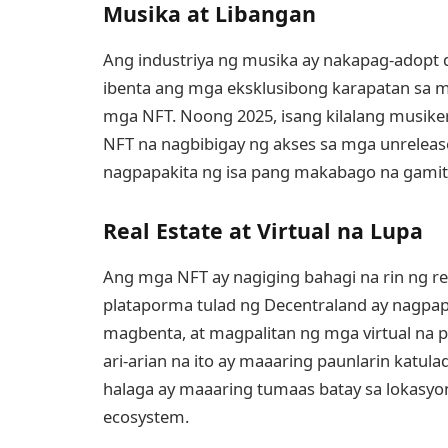
Musika at Libangan
Ang industriya ng musika ay nakapag-adopt d
ibenta ang mga eksklusibong karapatan sa m
mga NFT. Noong 2025, isang kilalang musike
NFT na nagbibigay ng akses sa mga unrelease
nagpapakita ng isa pang makabago na gamit 
Real Estate at Virtual na Lupa
Ang mga NFT ay nagiging bahagi na rin ng rea
plataporma tulad ng Decentraland ay nagpa
magbenta, at magpalitan ng mga virtual na p
ari-arian na ito ay maaaring paunlarin katulad
halaga ay maaaring tumaas batay sa lokasyo
ecosystem.