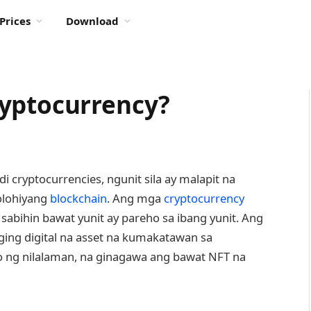
Prices
Download
ryptocurrency?
i cryptocurrencies, ngunit sila ay malapit na
olohiyang
blockchain
. Ang mga
cryptocurrency
g sabihin bawat yunit ay pareho sa ibang yunit. Ang
ging digital na asset na kumakatawan sa
so ng nilalaman, na ginagawa ang bawat NFT na