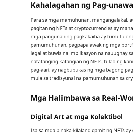
Kahalagahan ng Pag-unawa
Para sa mga mamuhunan, mangangalakal, at 
pagitan ng NFTs at cryptocurrencies ay maha
mga pangunahing pagkakaiba ay tumutulong
pamumuhunan, pagpapalawak ng mga portfo
legal at buwis na implikasyon na nauugnay s
natatanging katangian ng NFTs, tulad ng kanil
pag-aari, ay nagbubukas ng mga bagong pag
mula sa tradisyunal na pamumuhunan sa cry
Mga Halimbawa sa Real-Worl
Digital Art at mga Kolektibol
Isa sa mga pinaka-kilalang gamit ng NFTs ay s