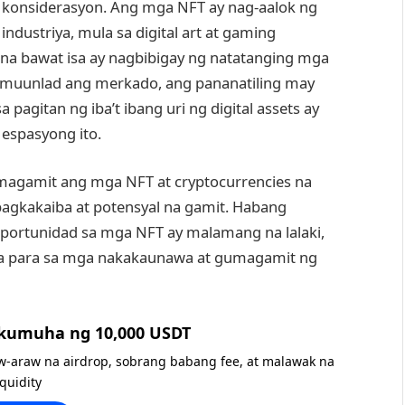
 konsiderasyon. Ang mga NFT ay nag-aalok ng
industriya, mula sa digital art at gaming
, na bawat isa ay nagbibigay ng natatanging mga
umuunlad ang merkado, ang pananatiling may
agitan ng iba’t ibang uri ng digital assets ay
 espasyong ito.
gamit ang mga NFT at cryptocurrencies na
agkakaiba at potensyal na gamit. Habang
oportunidad sa mga NFT ay malamang na lalaki,
ta para sa mga nakakaunawa at gumagamit ng
 kumuha ng 10,000 USDT
w-araw na airdrop, sobrang babang fee, at malawak na
iquidity