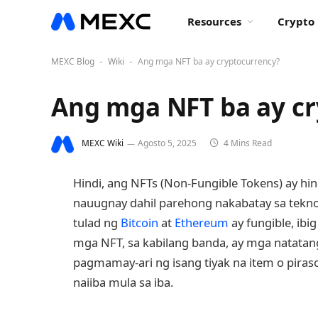
Resources
Crypto 
MEXC Blog
Wiki
Ang mga NFT ba ay cryptocurrency?
-
-
Ang mga NFT ba ay c
MEXC Wiki
Agosto 5, 2025
4 Mins Read
Hindi, ang NFTs (Non-Fungible Tokens) ay hind
nauugnay dahil parehong nakabatay sa tekn
tulad ng
Bitcoin
at
Ethereum
ay fungible, ibi
mga NFT, sa kabilang banda, ay mga natatan
pagmamay-ari ng isang tiyak na item o pira
naiiba mula sa iba.