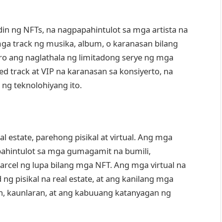
in ng NFTs, na nagpapahintulot sa mga artista na
ga track ng musika, album, o karanasan bilang
ro ang naglathala ng limitadong serye ng mga
d track at VIP na karanasan sa konsiyerto, na
ng teknolohiyang ito.
l estate, parehong pisikal at virtual. Ang mga
pahintulot sa mga gumagamit na bumili,
arcel ng lupa bilang mga NFT. Ang mga virtual na
 ng pisikal na real estate, at ang kanilang mga
n, kaunlaran, at ang kabuuang katanyagan ng