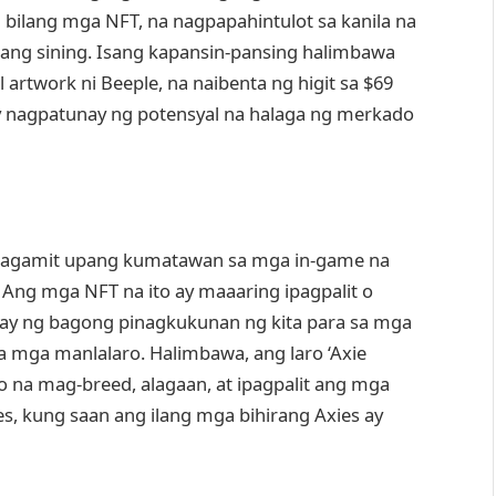
bilang mga NFT, na nagpapahintulot sa kanila na
lang sining. Isang kapansin-pansing halimbawa
 artwork ni Beeple, na naibenta ng higit sa $69
ay nagpatunay ng potensyal na halaga ng merkado
inagamit upang kumatawan sa mga in-game na
. Ang mga NFT na ito ay maaaring ipagpalit o
igay ng bagong pinagkukunan ng kita para sa mga
 sa mga manlalaro. Halimbawa, ang laro ‘Axie
o na mag-breed, alagaan, at ipagpalit ang mga
es, kung saan ang ilang mga bihirang Axies ay