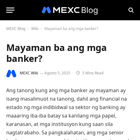
MEXC Blog
Wiki
Mayaman ba ang mga banker?
-
-
Mayaman ba ang mga
banker?
MEXC Wiki
Agosto 5, 2025
5 Mins Read
Ang tanong kung ang mga banker ay mayaman ay
isang masalimuot na tanong, dahil ang financial na
estado ng mga indibidwal sa sektor ng banking ay
maaaring iba-iba batay sa kanilang mga papel,
karanasan, at mga institusyon kung saan sila
nagtatrabaho. Sa pangkalahatan, ang mga senior