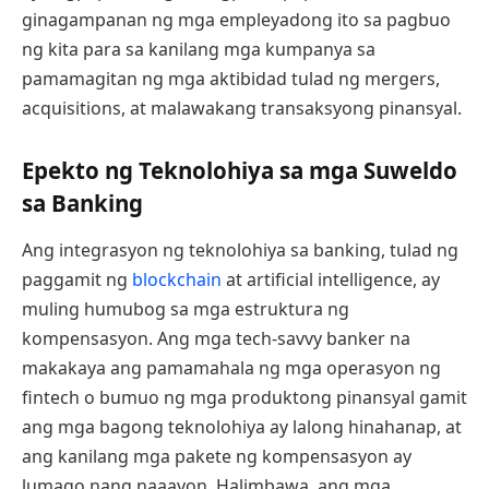
ginagampanan ng mga empleyadong ito sa pagbuo
ng kita para sa kanilang mga kumpanya sa
pamamagitan ng mga aktibidad tulad ng mergers,
acquisitions, at malawakang transaksyong pinansyal.
Epekto ng Teknolohiya sa mga Suweldo
sa Banking
Ang integrasyon ng teknolohiya sa banking, tulad ng
paggamit ng
blockchain
at artificial intelligence, ay
muling humubog sa mga estruktura ng
kompensasyon. Ang mga tech-savvy banker na
makakaya ang pamamahala ng mga operasyon ng
fintech o bumuo ng mga produktong pinansyal gamit
ang mga bagong teknolohiya ay lalong hinahanap, at
ang kanilang mga pakete ng kompensasyon ay
lumago nang naaayon. Halimbawa, ang mga