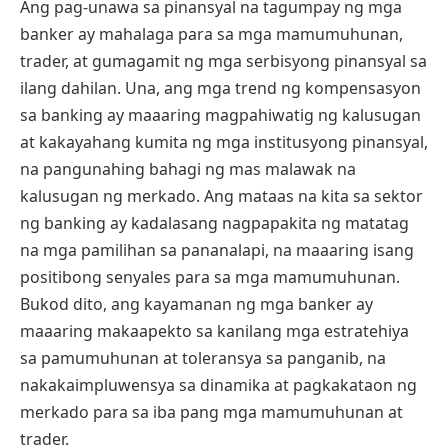
Ang pag-unawa sa pinansyal na tagumpay ng mga
banker ay mahalaga para sa mga mamumuhunan,
trader, at gumagamit ng mga serbisyong pinansyal sa
ilang dahilan. Una, ang mga trend ng kompensasyon
sa banking ay maaaring magpahiwatig ng kalusugan
at kakayahang kumita ng mga institusyong pinansyal,
na pangunahing bahagi ng mas malawak na
kalusugan ng merkado. Ang mataas na kita sa sektor
ng banking ay kadalasang nagpapakita ng matatag
na mga pamilihan sa pananalapi, na maaaring isang
positibong senyales para sa mga mamumuhunan.
Bukod dito, ang kayamanan ng mga banker ay
maaaring makaapekto sa kanilang mga estratehiya
sa pamumuhunan at toleransya sa panganib, na
nakakaimpluwensya sa dinamika at pagkakataon ng
merkado para sa iba pang mga mamumuhunan at
trader.