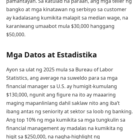
pamantayan. Sa katulad na paraan, ang mga teller ng
bangko at mga kinatawan ng serbisyo sa customer
ay kadalasang kumikita malapit sa median wage, na
karaniwang umaabot mula $30,000 hanggang
$50,000.
Mga Datos at Estadistika
Ayon sa ulat ng 2025 mula sa Bureau of Labor
Statistics, ang average na suweldo para sa mga
financial manager sa U.S. ay humigit-kumulang
$130,000, ngunit ang figure na ito ay maaaring
maging mapanlinlang dahil saklaw nito ang iba’t
ibang antas ng seniority at sektor sa loob ng banking.
Ang top 10% ng mga kumikita sa mga tungkulin sa
financial management ay madalas na kumikita ng
higit sa $250,000, na nagha-highlight ng