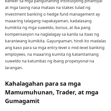
banker sa mga pangunahing institusyong pinansyal
at mga taong nasa mataas na stakes tulad ng
investment banking o hedge fund management ay
maaaring talagang napakayaman, kadalasang
kumikita ng mga suweldo, bonus, at iba pang
kompensasyon na naglalagay sa kanila sa itaas ng
karaniwang kumikita. Gayunpaman, hindi ito madalas
ang kaso para sa mga entry-level o mid-level banking
employees, na maaaring kumita ng katamtamang
suweldo na katumbas ng ibang propesyonal na
larangan.
Kahalagahan para sa mga
Mamumuhunan, Trader, at mga
Gumagamit