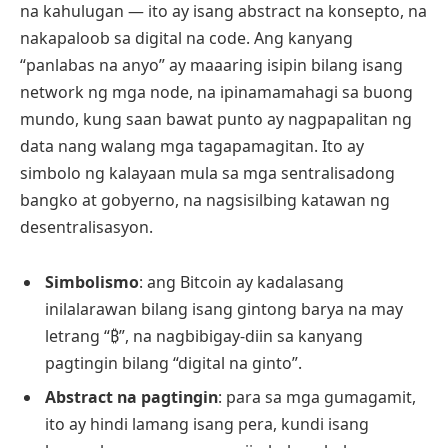
na kahulugan — ito ay isang abstract na konsepto, na
nakapaloob sa digital na code. Ang kanyang
“panlabas na anyo” ay maaaring isipin bilang isang
network ng mga node, na ipinamamahagi sa buong
mundo, kung saan bawat punto ay nagpapalitan ng
data nang walang mga tagapamagitan. Ito ay
simbolo ng kalayaan mula sa mga sentralisadong
bangko at gobyerno, na nagsisilbing katawan ng
desentralisasyon.
Simbolismo
: ang Bitcoin ay kadalasang
inilalarawan bilang isang gintong barya na may
letrang “₿”, na nagbibigay-diin sa kanyang
pagtingin bilang “digital na ginto”.
Abstract na pagtingin
: para sa mga gumagamit,
ito ay hindi lamang isang pera, kundi isang