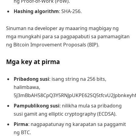
ng Proof-of-Work (PoW).
Hashing algorithm
: SHA-256.
Sinuman na developer ay maaaring magbigay ng
mga mungkahi para sa pagpapabuti sa pamamagitan
ng Bitcoin Improvement Proposals (BIP).
Mga key at pirma
Pribadong susi
: isang string na 256 bits,
halimbawa,
5J3mBbAH58CpQ3Y5RNJpUKPE62SQ5tfcvU2Jpbnkeyhf
Pampublikong susi
: nilikha mula sa pribadong
susi gamit ang elliptic cryptography (ECDSA).
Pirma
: nagpapatunay ng karapatan sa paggamit
ng BTC.