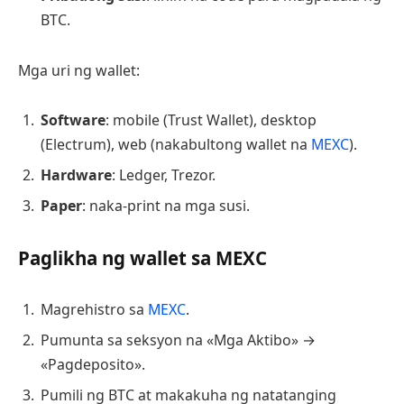
BTC.
Mga uri ng wallet:
Software
: mobile (Trust Wallet), desktop
(Electrum), web (nakabultong wallet na
MEXC
).
Hardware
: Ledger, Trezor.
Paper
: naka-print na mga susi.
Paglikha ng wallet sa MEXC
Magrehistro sa
MEXC
.
Pumunta sa seksyon na «Mga Aktibo» →
«Pagdeposito».
Pumili ng BTC at makakuha ng natatanging