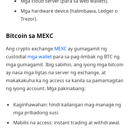
Mga cloud server (para sa web wallets).
Mga hardware device (halimbawa, Ledger o
Trezor).
Bitcoin sa MEXC
Ang crypto exchange
MEXC
ay gumagamit ng
custodial
mga wallet
para sa pag-iimbak ng BTC ng
mga gumagamit. Ibig sabihin, ang iyong mga bitcoin
ay nasa mga ligtas na server ng exchange, at
makakakuha ka ng access sa kanila sa pamamagitan
ng iyong account. Mga pakinabang:
Kaginhawahan: hindi kailangan mag-manage ng
mga pribadong susi.
Mabilis na access: instant trading at withdrawal.