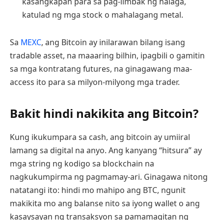
kasangkapan para sa pag-iimbak ng halaga,
katulad ng mga stock o mahalagang metal.
Sa
MEXC
, ang Bitcoin ay inilarawan bilang isang
tradable asset, na maaaring bilhin, ipagbili o gamitin
sa mga kontratang futures, na ginagawang maa-
access ito para sa milyon-milyong mga trader.
Bakit hindi nakikita ang Bitcoin?
Kung ikukumpara sa cash, ang bitcoin ay umiiral
lamang sa digital na anyo. Ang kanyang “hitsura” ay
mga string ng kodigo sa blockchain na
nagkukumpirma ng pagmamay-ari. Ginagawa nitong
natatangi ito: hindi mo mahipo ang BTC, ngunit
makikita mo ang balanse nito sa iyong wallet o ang
kasaysayan ng transaksyon sa pamamagitan ng