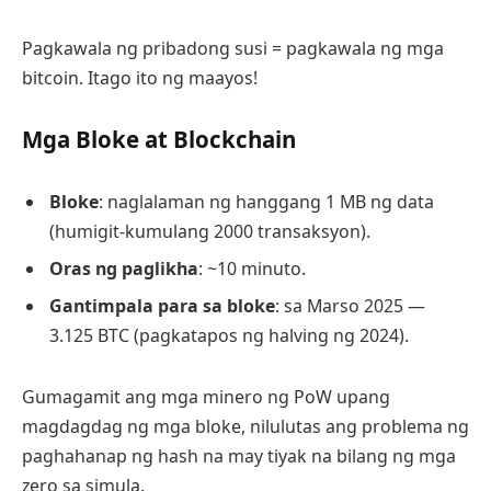
Pagkawala ng pribadong susi = pagkawala ng mga
bitcoin. Itago ito ng maayos!
Mga Bloke at Blockchain
Bloke
: naglalaman ng hanggang 1 MB ng data
(humigit-kumulang 2000 transaksyon).
Oras ng paglikha
: ~10 minuto.
Gantimpala para sa bloke
: sa Marso 2025 —
3.125 BTC (pagkatapos ng halving ng 2024).
Gumagamit ang mga minero ng PoW upang
magdagdag ng mga bloke, nilulutas ang problema ng
paghahanap ng hash na may tiyak na bilang ng mga
zero sa simula.