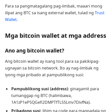
Para sa pangmatagalang pag-iimbak, maaari mong
ilipat ang BTC sa isang external wallet, tulad ng
Trust
Wallet
.
Mga bitcoin wallet at mga address
Ano ang bitcoin wallet?
Ang bitcoin wallet ay isang tool para sa pakikipag-
ugnayan sa bitcoin network. Ito ay nag-iimbak ng
iyong mga pribado at pampublikong susi:
Pampublikong susi (address)
: ginagamit para
tumanggap ng BTC (halimbawa,
1A1zP1eP5QGefi2DMPTfTL5SLmv7DivfNa).
Pribadong susi
: lihim na code para magpadala ng