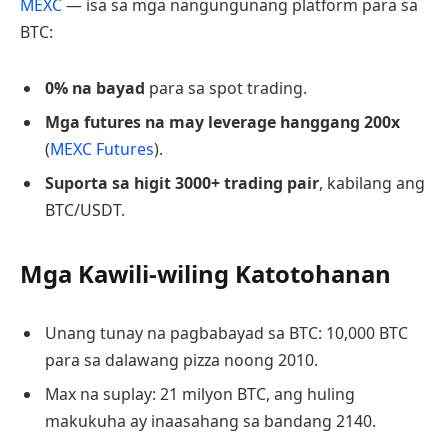
MEXC
— isa sa mga nangungunang platform para sa
BTC:
0% na bayad
para sa spot trading.
Mga futures na may leverage hanggang 200x
(
MEXC Futures
).
Suporta sa higit 3000+ trading pair
, kabilang ang
BTC/USDT.
Mga Kawili-wiling Katotohanan
Unang tunay na pagbabayad sa BTC: 10,000 BTC
para sa dalawang pizza noong 2010.
Max na suplay: 21 milyon BTC, ang huling
makukuha ay inaasahang sa bandang 2140.