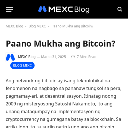
MEXC Blog
Blog MEXC
Paano Mukha ang Bitcoin?
-
-
Paano Mukha ang Bitcoin?
MEXC Blog
Marso 31, 2025
7 Mins Read
BLOG MEXC
Ang network ng bitcoin ay isang teknolohikal na
fenomenon na nagbago sa pananaw tungkol sa pera,
pagmamay-ari, at desentralisasyon. Itinatag noong
2009 ng misteryosong Satoshi Nakamoto, ito ang
unang matagumpay na implementasyon ng
cryptocurrency na gumagana batay sa blockchain. Sa
artikulong ito, susuriin natin kung ano ang bitcoin