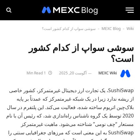
Wiki
MEXC Blog
سوشی سواپ از کدام کشور است؟
-
-
سوشی سواپ از کدام کشور
است؟
MEXC Wiki
آگوست 20, 2025
1 Min Read
SushiSwap، یک تجارت ارز دیجیتال غیرمتمرکز، کشور خاصی
از ریشه ندارد زیرا در یک شبکه غیرمتمرکز که عمدتاً بر پایه
بلاک‌چین اتریوم ساخته شده، فعالیت می‌کند. این پلتفرم در سال
2020 توسط یک گروه ناشناس راه‌اندازی شد، که رئیس آن با نام
مستعار “چف نومی” شناخته می‌شود. ماهیت غیرمتمرکز
SushiSwap به این معنی است که مرزهای جغرافیایی سنتی را