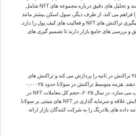
ارائه می دهند. سول آنالیز یک رابط کاربری کاربرپسند و تحلیل های دقیق درباره مجموعه های NFT شامل
ا فراهم می کند. از طرف دیگر، سول اسکن بیشتر مانند
یک اکسپلورر بلاکچین عمل می کند که قابلیت های پیگیری تراکنش های NFT و فعالیت های کیف پول را دارد.
یق و بررسی های جامع بازار دارند تا تصمیم گیری های
براساس داده های اخیر، بلاکچین سولانا بیش از ۲۵۰۰ تراکنش در ثانیه را پردازش می کند و تراکنش های
NFT بخشی قابل توجه از این فعالیت را تشکیل می دهند. هزینه متوسط تراکنش در سولانا حدود ۰.۰۰۰۲۵
دلار است که این پلتفرم را برای معاملات NFT جذاب می سازد. در سال ۲۰۲۵، حجم کل معاملات NFT در
سولانا به ۵۰۰ میلیون دلار رسید که نشان دهنده افزایش علاقه و سرمایه گذاری در NFT های مبتنی بر سولانا
قوی را که می توانند داده های بلادرنگ را به شرکت کنندگان بازار ارائه