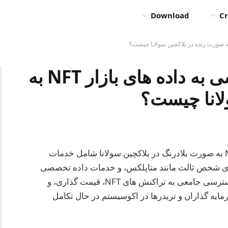
Download
Cr
بهترین API ها برای دسترسی به داده های بازار NFT به
لانا چیست؟
بهترین API ها برای دسترسی به داده های بازار NFT به صورت بلادرنگ در بلاکچین سولانا شامل خدمات
API JSON سولانا، راهکارهای شخص ثالث مانند متاپلکس، و خدمات داده تخصصی
مانند سول آنالیز و سول اسکن است. این API ها دسترسی جامعی به تراکنش های NFT، قیمت گذاری، و
رمایه گذاران و تریدرها در اکوسیستم در حال تکامل