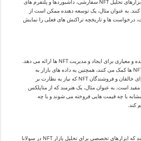
توسعه دهندگان می توانند از این API برای ساخت ابزارهای تحلیل NFT سفارشی، داشبوردها و پلتفرم های
ه کنند. به عنوان مثال، یک توسعه دهنده ممکن است از
زار NFT زنده که پیشنهادات، درخواست ها و تاریخچه تراکنش های فعلی را نمایش
متاپلکس پروتکلی است که بر روی سولانا ساخته شده و معیاری برای ایجاد و مدیریت NFT ها ارائه می دهد.
این API ها که به تسهیل فرایندهای مینت و معاملۀ NFT ها کمک می کنند، همچنین به داده های بازار به
صورت بلادرنگ نیز دسترسی فراهم می کنند. این برای خالقان و فروشندگان NFT که نیاز به نظارت بر
مفید است. به عنوان مثال، یک هنرمند که از متاپلکس
مشابه با چه قیمت هایی فروخته می شوند و با چه
 کند.
سول آنالیز و سول اسکن خدماتی شخص ثالث هستند که ابزارهای تخصصی برای تحلیل بازار NFT در سولانا