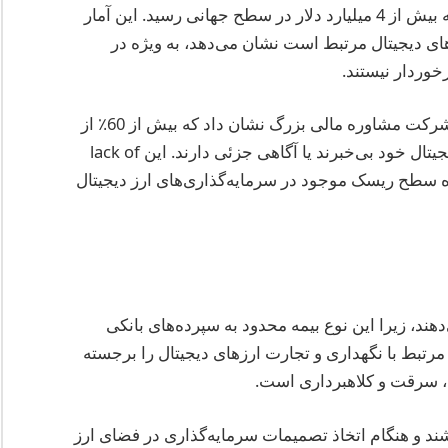
دیجیتال دزدیده شده گزارش شده در سال گذشته به بیش از 4 میلیارد دلار در سطح جهانی رسید. این آمار
ای دیجیتال مرتبط است نشان می‌دهد، به ویژه در
علاوه بر این، یک نظرسنجی انجام شده توسط یک شرکت مشاوره مالی بزرگ نشان داد که بیش از 60٪ از
کاربران ارز دیجیتال یا از وضعیت بیمه دارایی‌های دیجیتال خود بی‌خبرند یا آگاهی جزئی دارند. این lack of
ی درباره سطح ریسک موجود در سرمایه‌گذاری‌های ارز دیجیتال
بینهود بیمه FDIC را ارائه نمی‌دهند، زیرا این نوع بیمه محدود به سپرده‌های بانکی
حمایت FDIC خطرات ذاتی مرتبط با نگهداری و تجارت ارزهای دیجیتال را برجسته
، سرقت و کلاهبرداری است.
اشند و هنگام اتخاذ تصمیمات سرمایه‌گذاری در فضای ارز