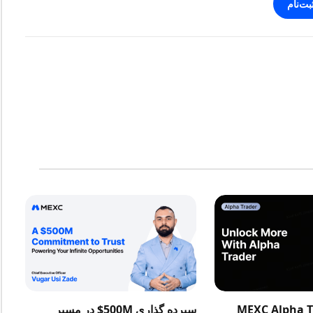
بت‌نام
در MEXC Alpha Trader
سپرده گذاری 500M$ در مسیر