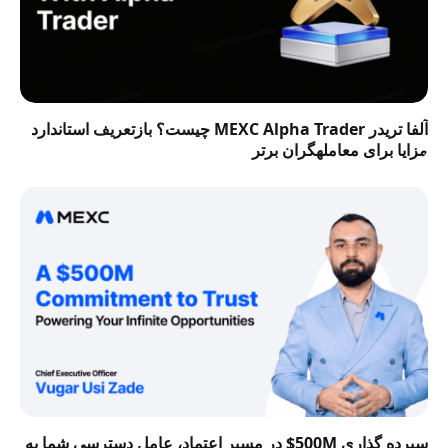
آلفا تریدر MEXC Alpha Trader چیست؟ بازتعریف استاندارد
مزایا برای معاملهگران برتر
سپرده گذاری 500M$ در مسیر اعتماد، عامل دسترسی شما به