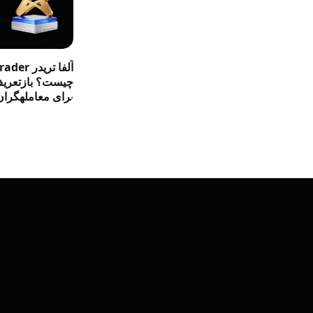
آلفا تری
چیست؟ بازتعریف 
برای معاملهگران