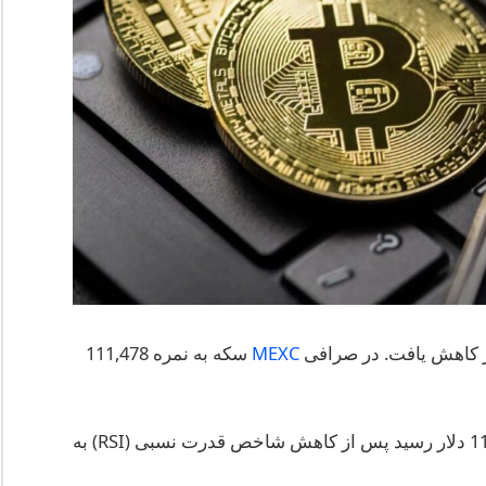
MEXC
سکه به نمره 111,478
در روز سه‌شنبه، BTC به طور موقت به بالای 113,000 دلار رسید پس از کاهش شاخص قدرت نسبی (RSI) به