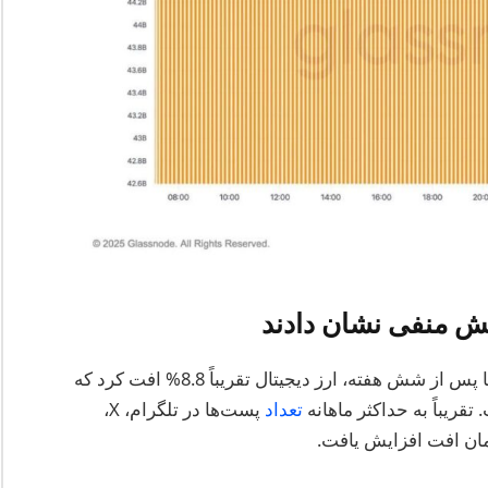
در اواسط اوت، بیت‌کوین به 123,800 دلار رسید، اما پس از شش هفته، ارز دیجیتال تقریباً 8.8% افت کرد که
قریباً به حداکثر ماهانه
تعداد
پست‌ها در تلگرام، X،