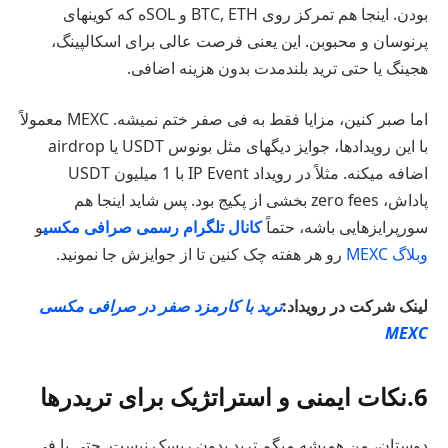
بودن. اینجا هم تمرکز روی BTC, ETH و SOLه که کوینهای
پرنوسان و محبوبن. این یعنی فرصت عالی برای اسکالپینگ،
هجینگ یا حتی ترید بلندمدت بدون هزینه اضافی.
اما صبر کنین، مزایا فقط به فی صفر ختم نمیشه. MEXC معمولاً
با این رویدادها، جوایز دیگهای مثل بونوس USDT یا airdrop
اضافه میکنه. مثلاً در رویداد IP Event با 1 میلیون USDT
پاداش، zero fees بخشی از پکیج بود. پس شاید اینجا هم
سورپرایزهایی باشه، حتماً
کانال تلگرام رسمی صرافی مکسی
و
وبلاگ MEXC
رو هر هفته چک کنین تا از جوایزش جا نمونید.
لینک شرکت در رویداد:
ترید با کارمزد صفر در صرافی مکسی
MEXC
6.نکات ایمنی و استراتژیک برای تریدرها
دوستان، من همیشه میگم ترید بدون ریسک نیست. حتی با فی