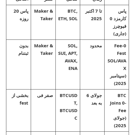
پاس
تا 7 اکتبر
BTC,
Maker &
پاس 20
کارمزد 0
2025
ETH, SOL
Taker
روزه
فیوچرز
(جاری)
0-Fee
محدود
SOL,
Maker &
بدون
Fest
SUI, APT,
Taker
ثبتنام
AVAX,
SOL/AVA
ENA
X
(سپتامبر
2025)
BTC
جولای 6
BTCUSD
صفر فی
بخشی از
Joins 0-
به بعد
T,
fest
BTCUSD
Fee
(جولای
C
2025)