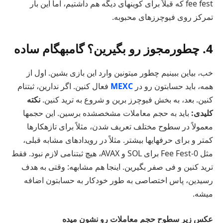
fee fest که قبلاً برای کوینهای دیگه هم داشتیم، اما این بار
تمرکز روی فیوچرزهای محبوبه.
4. چطورمجوز رو بگیرین؟ گامبهگام ساده
خب، بیاین ببینیم چطور میتونین وارد این بازی بشین. اول از
همه، باید حسابتون رو در
MEXC
فعال کنین. اگر ندارین، ثبتنام
کنین. بعد، به بخش فیوچرز برین و شروع به ترید کنین.
نکته
کلیدی:
باید به حجم معاملات مشخصشده برسین. این حجمها
معمولاً در سطوح مختلف تعریف شدن، مثلاً برای تازهکارها
کمتر و برای حرفهایها بیشتر. مثلاً در رویدادهای مشابه قبلی،
مثل 0-Fee Fest برای SOL و AVAX، هیچ ثبتنامی لازم نبود. فقط
ترید کنین و فی صفر بگیرین. اینجا هم مشابهه: وقتی به هدف
رسیدین، پاس اختصاصی به طور خودکار به حسابتون اضافه
میشه.
عکس زیر سطوح حجم معاملات رو نشون میده