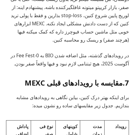
صفر، بازار کریپتو میتونه غافلگیرکننده باشه. پیشنهادم اینه: از
لوریج پایین شروع کنین، stop-loss بذارین و فقط با پولی ترید
کنین که از دست دادنش مشکلی ایجاد نکنه. MEXC ابزارهای
خوبی مثل ماشین حساب فیوچرز داره که کمک میکنه فیها
(هرچند صفر) و ریسک رو محاسبه کنین.
در رویدادهای گذشته، مثل اضافه شدن BIO به 0-Fee Fest در
آگوست 2025، هیچ ثبتنامی لازم نبود و فیها واقعاً صفر بودن.
7.مقایسه با رویدادهای قبلی MEXC
برای اینکه بهتر درک کنین، بیاین نگاهی به رویدادهای مشابه
بندازیم. جدول زیر مقایسهای ساده رو نشون میده:
رویداد
مدت
کوینهای
نوع فی
پاداش
زمان
شامل
صفر
اضافی