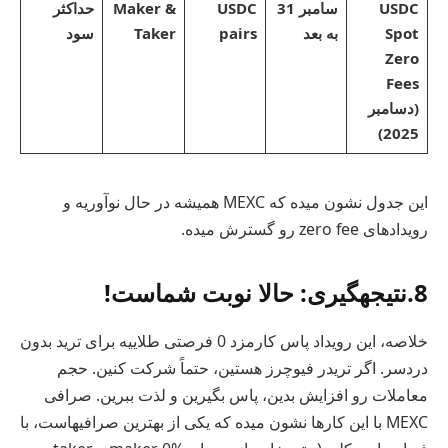
USDC
سامبر 31
USDC
Maker &
حداکثر
Spot
به بعد
pairs
Taker
سود
Zero
Fees
(دسامبر
2025)
این جدول نشون میده که MEXC همیشه در حال نوآوریه و
رویدادهای zero fee رو گسترش میده.
8.نتیجهگیری: حالا نوبت شماست!
خلاصه، این رویداد پاس کارمزد 0 فرصتی طلاییه برای ترید بدون
دردسر. اگر تریدر فیوچرز هستین، حتماً شرکت کنین. حجم
معاملات رو افزایش بدین، پاس بگیرین و لذت ببرین. صرافی
MEXC با این کارها نشون میده که یکی از بهترین صرافیهاست، با