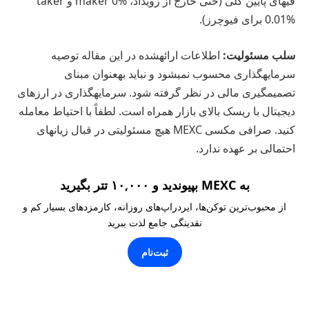
فیهای پایین کلی (حتی خارج از رویداد، maker 0% و taker
0.01% برای فیوچرز).
سلب مسئولیت:
اطلاعات ارائهشده در این مقاله توصیه
سرمایهگذاری محسوب نمیشود و نباید بهعنوان مبنای
تصمیمگیری مالی در نظر گرفته شود. سرمایهگذاری در ارزهای
دیجیتال با ریسک بالای بازار همراه است. لطفاً با احتیاط معامله
کنید. صرافی مکسی MEXC هیچ مسئولیتی در قبال زیانهای
احتمالی بر عهده ندارد.
به MEXC بپیوندید و ۱۰,۰۰۰ تتر بگیرید
از محبوب‌ترین توکن‌ها، ایردراپ‌های روزانه، کارمزدهای بسیار کم و
نقدینگی جامع لذت ببرید
ثبت‌نام