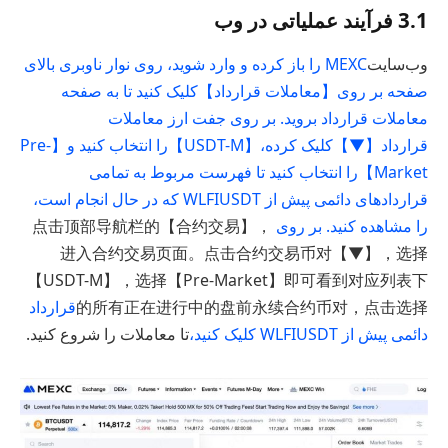
3.1 فرآیند عملیاتی در وب
وب‌سایت
MEXC را باز کرده و وارد شوید، روی نوار ناوبری بالای
صفحه بر روی【معاملات قرارداد】کلیک کنید تا به صفحه
معاملات قرارداد بروید. بر روی جفت ارز معاملات
قرارداد【▼】کلیک کرده،【USDT-M】را انتخاب کنید و【Pre-
Market】را انتخاب کنید تا فهرست مربوط به تمامی
قراردادهای دائمی پیش از WLFIUSDT که در حال انجام است،
را مشاهده کنید. بر روی
，点击顶部导航栏的【合约交易】
进入合约交易页面。点击合约交易币对【▼】，选择
【USDT-M】，选择【Pre-Market】即可看到对应列表下
的所有正在进行中的盘前永续合约币对，点击选择
قرارداد
دائمی پیش از WLFIUSDT کلیک کنید،
تا معاملات را شروع کنید.