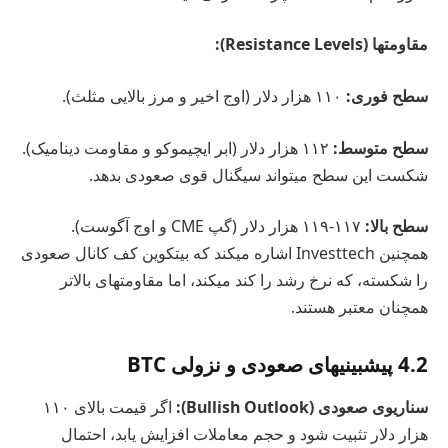
مقاومتها (Resistance Levels):
سطح فوری:
۱۱۰ هزار دلار (اوج اخیر و مرز بالایی مثلث).
سطح متوسط:
۱۱۲ هزار دلار (ابر ایچیموکو و مقاومت دینامیک).
شکست این سطح میتواند سیگنال قوی صعودی بدهد.
سطح بالا:
۱۱۷-۱۱۹ هزار دلار (گپ CME و اوج آگوست).
همچنین Investtech اشاره میکند که بیتکوین کف کانال صعودی
را شکسته، که نرخ رشد را کند میکند، اما مقاومتهای بالاتر
همچنان معتبر هستند.
4.2 پیشبینیهای صعودی و نزولی BTC
سناریوی صعودی (Bullish Outlook):
اگر قیمت بالای ۱۱۰
هزار دلار تثبیت شود و حجم معاملات افزایش یابد، احتمال