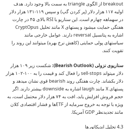
breakout از الگوی triangle به سمت بالا وجود دارد. هدف
اولیه ۱۱۷ هزار دلار (پر کردن گپ) و سپس ۱۱۹-۱۳۱ هزار دلار
در سهماهه چهارم است. این سناریو با RSI بالای ۴۵ در چارت
هفتگی حمایت میشود و پستهای X مانند تحلیل CryptOpus
اشاره به پتانسیل reversal دارند. عوامل خارجی مانند
سیاستهای پولی حمایتی (کاهش نرخ بهره) میتوانند این روند را
تقویت کنند.
سناریوی نزولی (Bearish Outlook):
شکست زیر ۱۰۹ هزار
دلار میتواند sell-stops را فعال کند و قیمت را به ۱۰۰-۱۰۲ هزار
دلار بکشاند. چارت هفتگی روند bearish قوی نشان میدهد و
پستهای X مانند laugh اشاره به downside بیشتر دارند. اگر
حجم فروش افزایش یابد، افت به ۷۴ هزار دلار محتمل است، به
ویژه با توجه به خروج سرمایه از ETFها و فشار اقتصادی کلان
مانند تجدیدنظر GDP آمریکا.
4.3 تحلیل اندیکاتورها