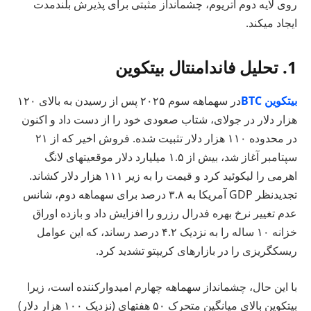
روی لایه دوم اتریوم، چشمانداز مثبتی برای پذیرش بلندمدت
ایجاد میکند.
1. تحلیل فاندامنتال بیتکوین
بیتکوین BTC
در سهماهه سوم ۲۰۲۵ پس از رسیدن به بالای ۱۲۰
هزار دلار در جولای، شتاب صعودی خود را از دست داد و اکنون
در محدوده ۱۱۰ هزار دلار تثبیت شده. فروش اخیر که از ۲۱
سپتامبر آغاز شد، بیش از ۱.۵ میلیارد دلار موقعیتهای لانگ
اهرمی را لیکوئید کرد و قیمت را به زیر ۱۱۱ هزار دلار کشاند.
تجدیدنظر GDP آمریکا به ۳.۸ درصد برای سهماهه دوم، شانس
عدم تغییر نرخ بهره فدرال رزرو را افزایش داد و بازده اوراق
خزانه ۱۰ ساله را به نزدیک ۴.۲ درصد رساند، که این عوامل
ریسکگریزی را در بازارهای کریپتو تشدید کرد.
با این حال، چشمانداز سهماهه چهارم امیدوارکننده است، زیرا
بیتکوین بالای میانگین متحرک ۵۰ هفتهای (نزدیک ۱۰۰ هزار دلار)