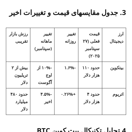
3. جدول مقایسهای قیمت و تغییرات اخیر
ارز
قیمت
تغییر
تغییر
رزش بازار
دیجیتال
فعلی (۲۷
روزانه
ماهانه
تقریبی
سپتامبر
(سپتامبر)
۲۰۲۵)
بیتکوین
حدود ۱۱۰
-۱.۶%
-۱۰% از
بیش از ۲
هزار دلار
اوج
تریلیون
آگوست
دلار
اتریوم
حدود ۴
+۰.۲۶%
-۴.۵%
حدود ۴۸۰
هزار دلار
اخیر
میلیارد
دلار
4.تحلیل تکنیکال بیت کوین BTC