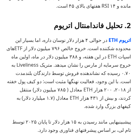
مانده و RSI ۱۴ هفتهای بالای ۴۵ است.
2. تحلیل فاندامنتال اتریوم
اتریوم ETH
در حوالی ۴ هزار دلار نوسان داره، اما بسیار این
محدوده شکننده است. خروج خالص ۷۹۶ میلیون دلار از ETFهای
اسپات ETH در این هفته، و ۳۸۸ میلیون دلار در ماه، اولین ماه
خروج سرمایه از مارس را نشان میدهد. متریک Liveliness به
۰.۷۰ رسیده که نشاندهنده فروش توسط دارندگان بلندمدت
است. با این وجود، فعالیت نهنگها مثبت است: دو کیف پول خفته
از ۲۰۱۸، ۲۰۰ هزار ETH معادل ( ۷۸۵ میلیون دلار) منتقل
کردند، و بیش از ۴۳۱ هزار ETH معادل (۱.۷ میلیارد دلار) به
کیفهای بزرگ وارد شده.
پیشبینیهایی مانند رسیدن به ۱۵ هزار دلار تا پایان ۲۰۲۵ توسط
تام لی، بر اساس پیشرفتهای فناوری وجود دارد.