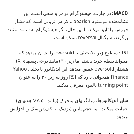
MACD:
در چارت، هیستوگرام قرمز و منفی است. این
نشاندهنده مومنتوم bearish و کراس نزولی است که فشار
فروش را تایید میکند. با این حال، اگر هیستوگرام به سمت مثبت
برگردد، سیگنال reversal ممکن است.
RSI:
سطوح زیر ۵۰ خنثی تا oversold را نشان میدهد که
میتواند نقطه خرید باشد، اما زیر ۳۰ (مانند برخی پستهای X)
هشدار oversold عمیق میدهد. این اندیکاتور با تحلیل Yahoo
Finance همخوانی دارد که RSI روزانه زیر ۳۰ را به عنوان
turning point بالقوه معرفی میکند.
سایر اندیکاتورها:
میانگینهای متحرک (مانند MA ۵۰ هفتهای)
حمایت میکنند، اما حجم پایین (نزدیک به کف) ریسک را افزایش
میدهد.