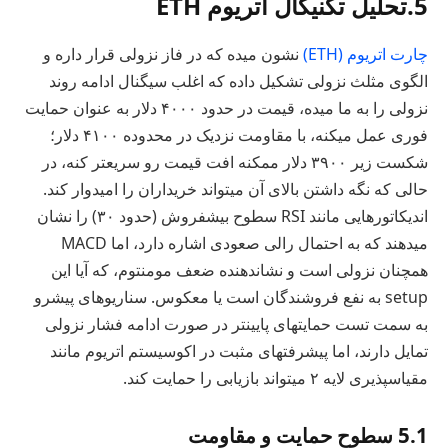
5.تحلیل تکنیکال اتریوم ETH
چارت اتریوم (ETH)
نشون میده که در فاز نزولی قرار داره و
الگوی مثلث نزولی تشکیل داده که اغلب سیگنال ادامه روند
نزولی را به ما میده، قیمت در حدود ۴۰۰۰ دلار به عنوان حمایت
فوری عمل میکنه، با مقاومت نزدیک در محدوده ۴۱۰۰ دلار؛
شکست زیر ۳۹۰۰ دلار ممکنه افت قیمت رو سریعتر کنه، در
حالی که نگه داشتن بالای آن میتواند خریداران را امیدوار کند.
اندیکاتورهایی مانند RSI سطوح بیشفروش (حدود ۳۰) را نشان
میدهند که به احتمال رالی صعودی اشاره دارد، اما MACD
همچنان نزولی است و نشاندهنده ضعف مومنتوم، که آیا این
setup به نفع فروشندگان است یا معکوس. سناریوهای پیشرو
به سمت تست حمایتهای پایینتر در صورت ادامه فشار نزولی
تمایل دارند، اما پیشرفتهای مثبت در اکوسیستم اتریوم مانند
مقیاسپذیری لایه ۲ میتواند بازیابی را حمایت کند.
5.1 سطوح حمایت و مقاومت