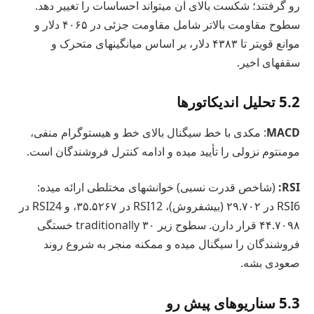
رو گرفتند؛ شکست بالای آن میتواند احساسات را تغییر دهد.
سطوح مقاومت بالاتر شامل مقاومت جزئی در ۴۰۶۵ دلار و
موانع قویتر تا ۴۳۸۳ دلار، بر اساس میانگینهای متحرک و
سقفهای اخیر.
5.2 تحلیل اندیکاتورها
MACD
: مکدی با خط سیگنال بالای خط و هیستوگرام منفی،
مومنتوم نزولی را تأیید میده و ادامه کنترل فروشندگان است.
RSI:
(شاخص قدرت نسبی) خوانشهای مختلطی ارائه میده:
RSI6 در ۲۹.۷۰۲ (بیشفروش)، RSI12 در ۳۵.۵۲۶۷، و RSI24 در
۴۴.۷۰۹۸ قرار دارن. سطوح زیر ۳۰ traditionally خستگی
فروشندگان را سیگنال میده و ممکنه منجر به شروع روند
صعودی بشه.
5.3 سناریوهای پیش رو