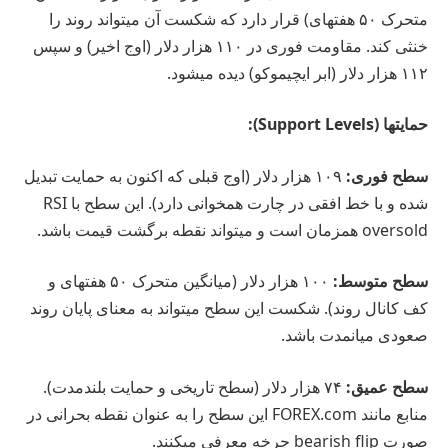
متحرک ۵۰ هفتهای) قرار دارد که شکست آن میتواند روند را
خنثی کند. مقاومت فوری در ۱۱۰ هزار دلار (اوج اخیر) و سپس
۱۱۲ هزار دلار (ابر ایچیموکو) دیده میشود.
حمایتها (Support Levels):
سطح فوری:
۱۰۹ هزار دلار (اوج قبلی که اکنون به حمایت تبدیل
شده و با خط افقی در چارت همخوانی دارد). این سطح با RSI
oversold همزمان است و میتواند نقطه برگشت قیمت باشد.
سطح متوسط:
۱۰۰ هزار دلار (میانگین متحرک ۵۰ هفتهای و
کف کانال روند). شکست این سطح میتواند به معنای پایان روند
صعودی میانمدت باشد.
سطح عمیق:
۷۴ هزار دلار (سطح تاریخی و حمایت بلندمدت).
منابع مانند FOREX.com این سطح را به عنوان نقطه بحرانی در
صورت bearish flip چرخه معرفی میکنند.