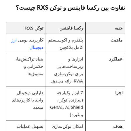
تفاوت بین رکسا فایننس و توکن RXS چیست؟
جنبه
رکسا فایننس
توکن RXS
ماهیت
پلتفرم و اکوسیستم
کاربردی بومی
ارز
کامل بلاکچین
دیجیتال
عملکرد
ابزارها و
بنیاد تراکنش‌ها،
زیرساخت‌هایی
حکمرانی و
برای توکن‌سازی
مشوق‌ها
RWA ارائه می‌دهد
اجزا
7 ابزار یکپارچه
دارایی دیجیتال
(سازنده توکن،
واحد با کاربردهای
GenAI، AI Shield
متعدد
و غیره)
هدف
امکان توکن‌سازی
تسهیل عملیات