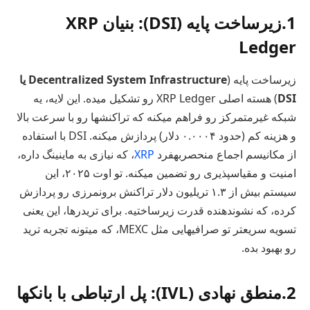
1.زیرساخت پایه (DSI): بنیان XRP
Ledger
زیرساخت پایه (
Decentralized System Infrastructure یا
DSI
) هسته اصلی XRP Ledger رو تشکیل میده. این لایه، یه
شبکه غیرمتمرکز رو فراهم میکنه که تراکنشها رو با سرعت بالا
و هزینه کم (حدود ۰.۰۰۰۴ دلار) پردازش میکنه. DSI با استفاده
از مکانیسم اجماع منحصربهفرد
XRP
، که نیازی به ماینینگ داره،
امنیت و مقیاسپذیری رو تضمین میکنه. تو اوت ۲۰۲۵، این
سیستم بیش از ۱.۳ تریلیون دلار تراکنش برونمرزی رو پردازش
کرده، که نشوندهنده قدرت زیرساختیه. برای تریدرها، این یعنی
تسویه سریعتر تو صرافیهایی مثل MEXC، که میتونه تجربه ترید
رو بهبود بده.
2.منطق نهادی (IVL): پل ارتباطی با بانکها