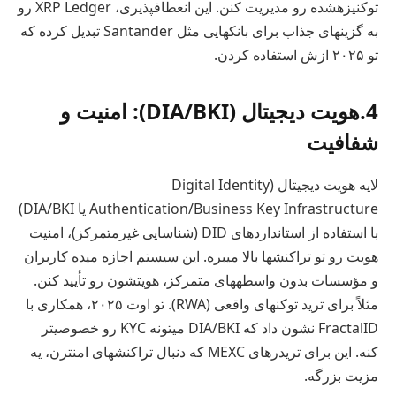
توکنیزهشده رو مدیریت کنن. این انعطافپذیری، XRP Ledger رو
به گزینهای جذاب برای بانکهایی مثل Santander تبدیل کرده که
تو ۲۰۲۵ ازش استفاده کردن.
4.هویت دیجیتال (DIA/BKI): امنیت و
شفافیت
لایه هویت دیجیتال (Digital Identity
Authentication/Business Key Infrastructure یا DIA/BKI)
با استفاده از استانداردهای DID (شناسایی غیرمتمرکز)، امنیت
هویت رو تو تراکنشها بالا میبره. این سیستم اجازه میده کاربران
و مؤسسات بدون واسطههای متمرکز، هویتشون رو تأیید کنن.
مثلاً برای ترید توکنهای واقعی (RWA). تو اوت ۲۰۲۵، همکاری با
FractalID نشون داد که DIA/BKI میتونه KYC رو خصوصیتر
کنه. این برای تریدرهای MEXC که دنبال تراکنشهای امنترن، یه
مزیت بزرگه.