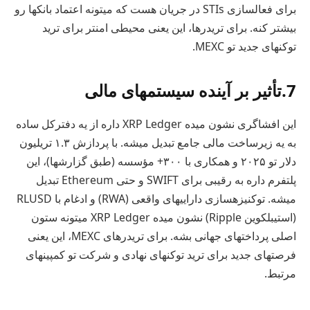
برای فعالسازی STIs در جریان هست که میتونه اعتماد بانکها رو
بیشتر کنه. برای تریدرها، این یعنی محیطی امنتر برای ترید
توکنهای جدید تو MEXC.
7.تأثیر بر آینده سیستمهای مالی
این افشاگری نشون میده XRP Ledger داره از یه دفترکل ساده
به یه زیرساخت مالی جامع تبدیل میشه. با پردازش ۱.۳ تریلیون
دلار تو ۲۰۲۵ و همکاری با ۳۰۰+ مؤسسه (طبق گزارشها)، این
پلتفرم داره به رقیبی برای SWIFT و حتی Ethereum تبدیل
میشه. توکنیزهسازی داراییهای واقعی (RWA) و ادغام با RLUSD
(استیبلکوین Ripple) نشون میده XRP Ledger میتونه ستون
اصلی پرداختهای جهانی بشه. برای تریدرهای MEXC، این یعنی
فرصتهای جدید برای ترید توکنهای نهادی و شرکت تو کمپینهای
مرتبط.