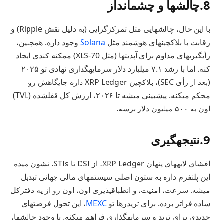
8.چالشها و چشمانداز
با این حال، چالشهایی مثل تمرکزگرایی (به دلیل نقش Ripple) و
رقابت با بلاکچینهای هوشمند مثل
Solana
وجود داره. همچنین،
رأیگیریهای مداوم برای آپدیتها (مثل XLS-70) ممکنه کندی ایجاد
کنه. اما با رشد ۷.۱ میلیارد دلار سرمایهگذاری نهادی تو ۲۰۲۵
(بعد از رأی SEC)، بلاکچین XRP Ledger داره جایگاهش رو
محکم میکنه. پیشبینی میشه تا ۲۰۲۶، ارزش کل قفلشده (TVL)
اون به ۵۰۰ میلیون دلار برسه.
9.نتیجهگیری
افشای لایههای پنهان XRP Ledger، از DSI تا STIs، نشون میده
این پلتفرم داره به ستون اصلی سیستمهای مالی جهانی تبدیل
میشه. سرعت، امنیت، و انطباقپذیری اون، اون رو از یه دفترکل
ساده فراتر برده. برای تریدرها تو
MEXC
، این تحول فرصتهای
جدیدی برای ترید و سرمایهگذاری فراهم میکنه. با وجود چالشها،