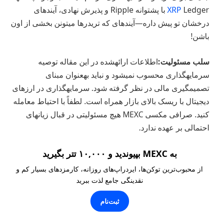
XRP
Ledger با پشتوانه Ripple و پذیرش نهادی، آیندهای
درخشان تو پیش داره—آیندهای که تریدرها میتونن بخشی از اون
باشن!
سلب مسئولیت:
اطلاعات ارائهشده در این مقاله توصیه
سرمایهگذاری محسوب نمیشود و نباید بهعنوان مبنای
تصمیمگیری مالی در نظر گرفته شود. سرمایهگذاری در ارزهای
دیجیتال با ریسک بالای بازار همراه است. لطفاً با احتیاط معامله
کنید. صرافی مکسی MEXC هیچ مسئولیتی در قبال زیانهای
احتمالی بر عهده ندارد.
به MEXC بپیوندید و ۱۰,۰۰۰ تتر بگیرید
از محبوب‌ترین توکن‌ها، ایردراپ‌های روزانه، کارمزدهای بسیار کم و
نقدینگی جامع لذت ببرید
ثبت‌نام