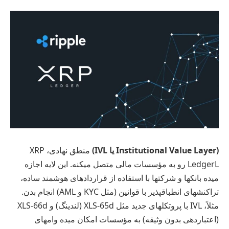
(Institutional Value Layer یا IVL)
منطق نهادی، XRP
LedgerL رو به مؤسسات مالی متصل میکنه. این لایه اجازه
میده بانکها و شرکتها با استفاده از قراردادهای هوشمند ساده،
تراکنشهای انطباقپذیر با قوانین (مثل KYC و AML) انجام بدن.
مثلاً، IVL با پروتکلهای جدید مثل XLS-65d (لندینگ) و XLS-66d
(اعتباردهی بدون وثیقه) به مؤسسات امکان میده وامهای