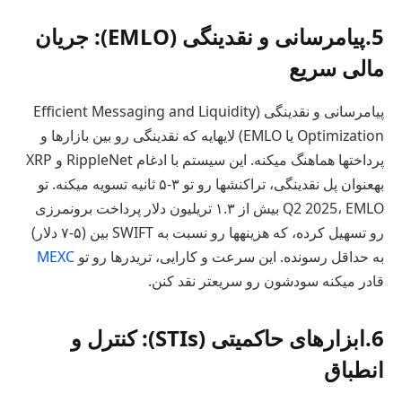
5.پیامرسانی و نقدینگی (EMLO): جریان
مالی سریع
پیامرسانی و نقدینگی (Efficient Messaging and Liquidity
Optimization یا EMLO) لایهایه که نقدینگی رو بین بازارها و
پرداختها هماهنگ میکنه. این سیستم با ادغام RippleNet و XRP
بهعنوان پل نقدینگی، تراکنشها رو تو ۳-۵ ثانیه تسویه میکنه. تو
Q2 2025، EMLO بیش از ۱.۳ تریلیون دلار پرداخت برونمرزی
رو تسهیل کرده، که هزینهها رو نسبت به SWIFT بین (۵-۷ دلار)
به حداقل رسونده. این سرعت و کارایی، تریدرها رو تو
MEXC
قادر میکنه سودشون رو سریعتر نقد کنن.
6.ابزارهای حاکمیتی (STIs): کنترل و
انطباق