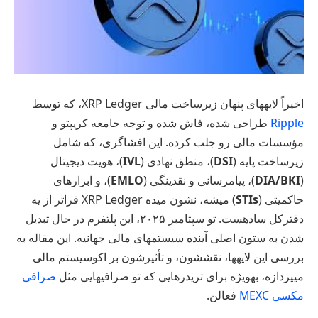
اخیراً لایههای پنهان زیرساخت مالی XRP Ledger، که توسط
Ripple
طراحی شده، فاش شده و توجه جامعه کریپتو و
مؤسسات مالی رو جلب کرده. این افشاگری، که شامل
زیرساخت پایه (
DSI
)، منطق نهادی (
IVL
)، هویت دیجیتال
(
DIA/BKI
)، پیامرسانی و نقدینگی (
EMLO
)، و ابزارهای
حاکمیتی (
STIs
) میشه، نشون میده XRP Ledger فراتر از یه
دفترکل سادهست. تو سپتامبر ۲۰۲۵، این پلتفرم در حال تبدیل
شدن به ستون اصلی آینده سیستمهای مالی جهانیه. این مقاله به
بررسی این لایهها، نقششون، و تأثیرشون بر اکوسیستم مالی
میپردازه، بهویژه برای تریدرهایی که تو صرافیهایی مثل
صرافی
مکسی MEXC
فعالن.