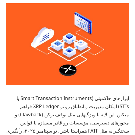
ابزارهای حاکمیتی (Smart Transaction Instruments یا
STIs) امکان مدیریت و انطباق رو تو XRP Ledger فراهم
میکنن. این لایه با ویژگیهایی مثل توقف توکن (Clawback) و
مجوزهای دسترسی، مؤسسات رو قادر میسازه با قوانین
سختگیرانه مثل FATF همراستا باشن. تو سپتامبر ۲۰۲۵، رأیگیری