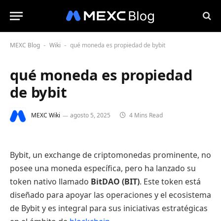
MEXC Blog
Wiki
qué moneda es propiedad de bybit
-
-
qué moneda es propiedad
de bybit
MEXC Wiki
agosto 5, 2025
4 Mins Read
Bybit, un exchange de criptomonedas prominente, no
posee una moneda específica, pero ha lanzado su
token nativo llamado
BitDAO (BIT)
. Este token está
diseñado para apoyar las operaciones y el ecosistema
de Bybit y es integral para sus iniciativas estratégicas