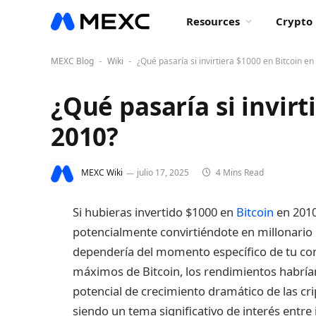
Resources
Crypto 
MEXC Blog
Wiki
¿Qué pasaría si invirtiera $1000 en Bitcoin en
-
-
¿Qué pasaría si invirt
2010?
MEXC Wiki
julio 17, 2025
4 Mins Read
Si hubieras invertido $1000 en
Bitcoin
en 2010
potencialmente convirtiéndote en millonario p
dependería del momento específico de tu com
máximos de Bitcoin, los rendimientos habrían
potencial de crecimiento dramático de las cr
siendo un tema significativo de interés entre 