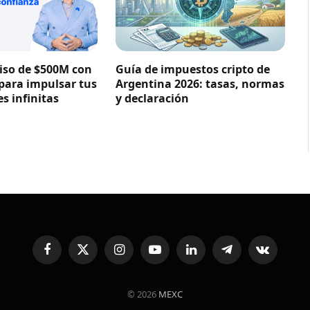
so de $500M con
Guía de impuestos cripto de
 para impulsar tus
Argentina 2026: tasas, normas
s infinitas
y declaración
Facebook
X
Instagram
YouTube
LinkedIn
Telegram
VKontakte
(Twitter)
© 2026
MEXC