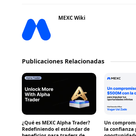
MEXC Wiki
Publicaciones Relacionadas
¿Qué es MEXC Alpha Trader?
Un compromi
Redefiniendo el estándar de
la confianza
beneficios para traders de
oportunidade