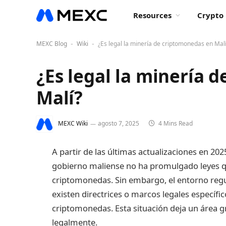
Resources
Crypto 
MEXC Blog
Wiki
¿Es legal la minería de criptomonedas en Mal
-
-
¿Es legal la minería 
Malí?
MEXC Wiki
agosto 7, 2025
4 Mins Read
A partir de las últimas actualizaciones en 202
gobierno maliense no ha promulgado leyes q
criptomonedas. Sin embargo, el entorno regu
existen directrices o marcos legales específ
criptomonedas. Esta situación deja un área g
legalmente.