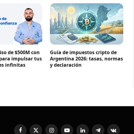
so de $500M con
Guía de impuestos cripto de
 para impulsar tus
Argentina 2026: tasas, normas
s infinitas
y declaración
Facebook
X
Instagram
YouTube
LinkedIn
Telegram
VKontakte