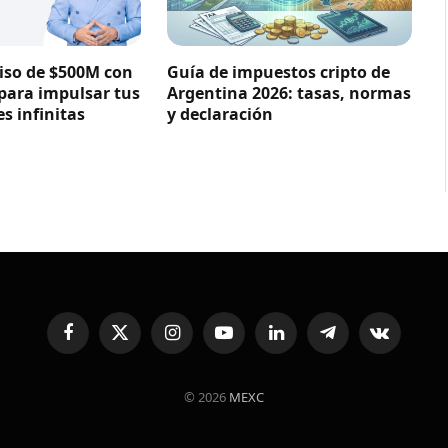
so de $500M con
Guía de impuestos cripto de
 para impulsar tus
Argentina 2026: tasas, normas
s infinitas
y declaración
Facebook
X
Instagram
YouTube
LinkedIn
Telegram
VKontakte
(Twitter)
© 2026
MEXC