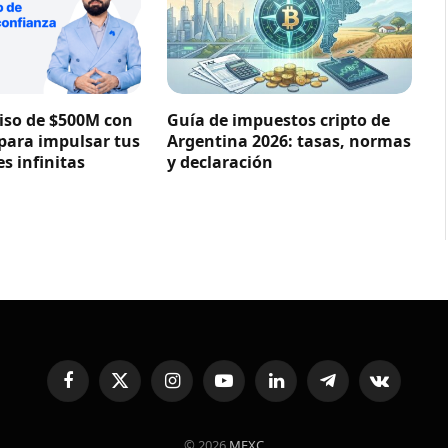
so de $500M con
Guía de impuestos cripto de
 para impulsar tus
Argentina 2026: tasas, normas
s infinitas
y declaración
Facebook
X
Instagram
YouTube
LinkedIn
Telegram
VKontakte
(Twitter)
© 2026
MEXC