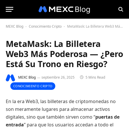
MEXC Blog
Conocimiento Cripto
MetaMask: La Billetera Web3 Más Poderosa — ¿Pero Está Su Trono en Riesgo?
-
-
MetaMask: La Billetera
Web3 Más Poderosa — ¿Pero
Está Su Trono en Riesgo?
MEXC Blog
septiembre 26, 2025
5 Mins Read
CONOCIMIENTO CRIPTO
En la era Web3, las billeteras de criptomonedas no
son meramente lugares para almacenar activos
digitales, sino que también sirven como “
puertas de
entrada
” para que los usuarios accedan a todo el