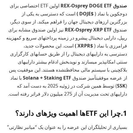
صندوق REX-Osprey DOGE ETF
اولین ETF اختصاصی برای
دوجکوین با نماد (
$DOJE )
است که دسترسی به یکی از
بزرگترین ارزهای دیجیتال جهان را فراهم میکند. از سوی دیگر،
صندوق
REX-Osprey XRP ETF
نیز اولین صندوق مشابه برای
ریپل، دارایی دیجیتال پیشرو در زمینه پرداختهای سریع و کمهزینه
فرامرزی با نماد (
$XRPR )
است. این محصولات جدید،
دسترسی به داراییهای دیجیتال را از طریق حسابهای کارگزاری
سنتی امکانپذیر میسازند و نویدبخش ادغام بیشتر داراییهای
بلاکچینی با سیستم مالی محافظتشده هستند. این موفقیت پس
از عرضه موفقیتآمیز صندوق
Solana + Staking ETF
با نماد
(
SSK
) توسط همین شرکت در ژوئیه 2025 به دست آمد که
داراییهای تحت مدیریت آن از 275 میلیون دلار فراتر رفته است.
1.چرا این ETFها اهمیت ویژهای دارند؟
بسیاری از تحلیلگران این عرضه را به عنوان یک “میانبر نظارتی”