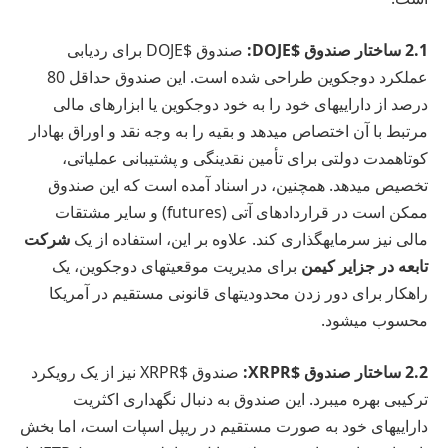
2.1 ساختار صندوق $DOJE:
صندوق $DOJE برای ردیابی
عملکرد دوجکوین طراحی شده است. این صندوق حداقل 80
درصد از داراییهای خود را به خود دوجکوین یا ابزارهای مالی
مرتبط با آن اختصاص میدهد و بقیه را به وجه نقد و اوراق بهادار
کوتاهمدت دولتی برای تأمین نقدینگی و پشتیبانی عملیاتی،
تخصیص میدهد. همچنین، در اسناد آمده است که این صندوق
ممکن است در قراردادهای آتی (futures) و سایر مشتقات
مالی نیز سرمایهگذاری کند. علاوه بر این، استفاده از یک
شرکت
تابعه در جزایر کیمن
برای مدیریت موقعیتهای دوجکوین، یک
راهکار برای دور زدن محدودیتهای قانونی مستقیم در آمریکا
محسوب میشود.
2.2 ساختار صندوق $XRPR:
صندوق $XRPR نیز از یک رویکرد
ترکیبی بهره میبرد. این صندوق به دنبال نگهداری اکثریت
داراییهای خود به صورت مستقیم در ریپل اسپات است، اما بخش