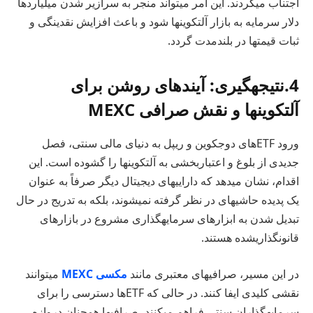
اجتناب میکردند. این امر میتواند منجر به سرازیر شدن میلیاردها
دلار سرمایه به بازار آلتکوینها شود و باعث افزایش نقدینگی و
ثبات قیمتها در بلندمدت گردد.
4.نتیجهگیری: آیندهای روشن برای
آلتکوینها و نقش صرافی MEXC
ورود ETFهای دوجکوین و ریپل به دنیای مالی سنتی، فصل
جدیدی از بلوغ و اعتباربخشی به آلتکوینها را گشوده است. این
اقدام، نشان میدهد که داراییهای دیجیتال دیگر صرفاً به عنوان
یک پدیده حاشیهای در نظر گرفته نمیشوند، بلکه به تدریج در حال
تبدیل شدن به ابزارهای سرمایهگذاری مشروع در بازارهای
قانونگذاریشده هستند.
در این مسیر، صرافیهای معتبری مانند
مکسی MEXC
میتوانند
نقشی کلیدی ایفا کنند. در حالی که ETFها دسترسی را برای
سرمایهگذاران سنتی فراهم میکنند، صرافیها همچنان دروازه