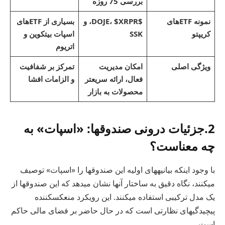
بررسی 75 روزه
نمونه ETFهای
$DOJE، $XRPR، و
بسیاری از ETFهای
کریپتو
SSK
اسپات بیتکوین و
اتریوم
ویژگی اصلی
امکان مدیریت
تمرکز بر شفافیت
فعال، ارائه سریعتر
و الزامات افشا
محصولات به بازار
2.جزئیات درونی صندوقها: «اسپات» به
چه معناست؟
با وجود اینکه بیانیههای اولیه این صندوقها را «اسپات» توصیف
میکنند، نگاه دقیق به ساختار آنها نشان میدهد که این صندوقها از
یک مدل ترکیبی استفاده میکنند. این رویکرد منعکسکننده
پیچیدگیهای نظارتی است که در حال حاضر بر فضای مالی حاکم
است.