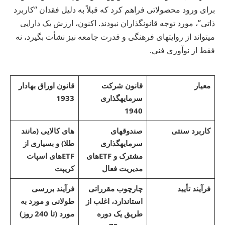
برای ورود محصولاتی فراهم کرد که قبلاً به دلیل فقدان “کاربرد
ذاتی”، مورد توجه قانونگذاران نبودند. اکنون، ارزش یک دارایی
میتواند از روایتهای فرهنگی و قدرت جامعه نیز نشأت بگیرد، نه
فقط از نوآوری فنی.
معیار
قانون شرکت
قانون اوراق بهادار
سرمایهگذاری
1933
1940
کاربرد سنتی
صندوقهای
های کالایی (مانند
سرمایهگذاری
طلا) و بسیاری از
مشترک و ETFهای
ETFهای اسپات
مدیریت فعال
کریپت
فرآیند تأیید
چارچوب مقرراتی
فرآیند بررسی
استاندارد، اغلب از
طولانی و مورد به
طریق یک دوره
مورد (تا 240 روز)