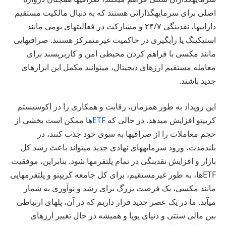
اصلی برای سرمایهگذارانی هستند که به دنبال مالکیت مستقیم
داراییها، نقدینگی ۲۴/۷ و مشارکت در فعالیتهای بومی مانند
استیکینگ یا رأیگیری در حاکمیت غیرمتمرکز هستند. صرافیهایی
مانند مکسی با فراهم کردن محیطی امن و کاربرپسند برای
معامله مستقیم ارزهای دیجیتال، میتوانند مکمل این ابزارهای
جدید باشند.
این رویداد به طور همزمان، رقابت و همکاری را در اکوسیستم
کریپتو افزایش میدهد. در حالی که
ETF
ها ممکن است بخشی از
حجم معاملات را از صرافیها به سوی خود جذب کنند، در
بلندمدت، ورود سرمایههای نهادی جدید میتواند باعث رشد کل
بازار و افزایش نقدینگی در تمام پلتفرمها شود. بنابراین، موفقیت
ETFها، به طور غیرمستقیم، برای کل جامعه کریپتو و پلتفرمهایی
مانند مکسی، یک فرصت بزرگ برای رشد و نوآوری به شمار
میآید. ما در یک عصر جدید قرار داریم که در آن، پلهای ارتباطی
بین مالی سنتی و دنیای پویا و همیشه در حال تغییر ارزهای