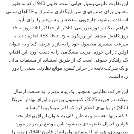
این تفاوت قانونی بسیار حیاتی است. قانون 1940، که به طور
معمول برای صندوقهای سرمایهگذاری مشترک و ETFهای سنتی
استفاده میشود، چارچوبی منعطفتر و سریعتر را برای تأیید
فراهم میکند و دوره بررسی SEC را از حداکثر 240 روز به 75
روز کاهش میدهد. این رویکرد به REX-Osprey اجازه داد تا با
سرعت بیشتری محصول خود را به بازار عرضه کند و به عنوان
اولین در این حوزه، مزیت پیشگامی را به دست آورد. این اقدام،
یک راهکار حقوقی است که از طریق استفاده از مشتقات مالی
و یک شرکت تابعه در جزایر کیمن، موانع نظارتی سنتی را دور
زده است.
این حرکت نظارتی، همچنین یک پیام مهم را به صنعت ارسال
میکند. در فوریه 2025، کمیسیون بورس و اوراق بهادار آمریکا
(SEC) در بیانیهای اعلام کرد که اکثر میمکوینها “مشابه
کلکسیونها” هستند و به طور کلی به عنوان اوراق بهادار تحت
قوانین فدرال طبقهبندی نمیشوند. این موضع نرمتر در مورد
طبقهبندی، همراه با استفاده نوآورانه از قانون 1940، زمینه را