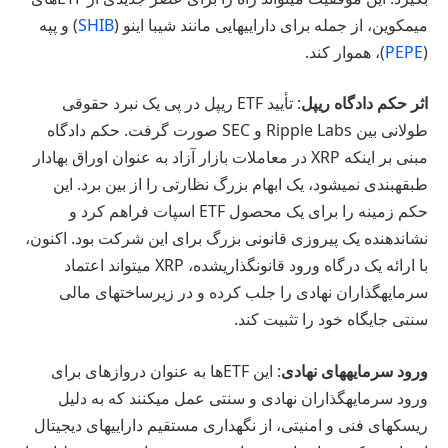
میمکوین، از جمله برای داراییهایی مانند شیبا اینو (
SHIB
) و پپه
(
PEPE
)، هموار کند.
اثر حکم دادگاه ریپل
: تأیید ETF ریپل در پی یک نبرد حقوقی
طولانی بین Ripple Labs و SEC صورت گرفت. حکم دادگاه
مبنی بر اینکه XRP در معاملات بازار آزاد به عنوان اوراق بهادار
طبقهبندی نمیشود، یک ابهام بزرگ نظارتی را از بین برد. این
حکم زمینه را برای یک محصول ETF اسپات فراهم کرد و
نشاندهنده یک پیروزی قانونی بزرگ برای این شرکت بود. اکنون،
با ارائه یک درگاه ورود قانونگذاریشده، XRP میتواند اعتماد
سرمایهگذاران نهادی را جلب کرده و در زیرساختهای مالی
سنتی جایگاه خود را تثبیت کند.
ورود سرمایههای نهادی
: این ETFها به عنوان دروازهای برای
ورود سرمایهگذاران نهادی و سنتی عمل میکنند که به دلیل
ریسکهای فنی و امنیتی، از نگهداری مستقیم داراییهای دیجیتال