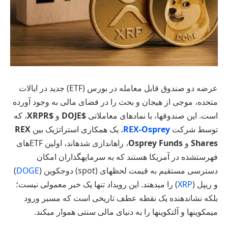
عرضه دو صندوق قابل معامله در بورس (ETF) جدید در ایالات
متحده، موجی از هیجان و بحث را در فضای مالی به وجود آورده
است. این صندوقها، با نمادهای معاملاتی
$DOJE
و
$XRPR
، که
توسط شرکت
REX-Osprey
، یک همکاری استراتژیک بین
REX
Shares
و
Osprey Funds
، راهاندازی شدهاند، اولین ETFهای
فهرستشده در آمریکا هستند که به سرمایهگذاران امکان
دسترسی مستقیم به قیمت لحظهای (spot) دوجکوین (
DOGE
)
و ریپل (
XRP
) را میدهند. این رویداد تنها یک خبر معمولی نیست؛
بلکه نشاندهنده یک نقطه عطف تاریخی است که مسیر ورود
میمکوینها و آلتکوینها را به دنیای مالی سنتی هموار میکند.