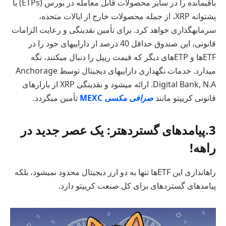
باقیمانده را در سایر محصولات قابل معامله در بورس (ETPs) با
پشتوانه XRP، از جمله محصولات خارج از ایالات متحده،
سرمایهگذاری خواهد کرد. برای تأمین نقدینگی و رعایت الزامات
قانونی، این صندوق حداقل 40 درصد از داراییهای خود را در
ETFها و ETPهای دیگر که قیمت ریپل را دنبال میکنند، نگه
میدارد. خدمات نگهداری داراییهای دیجیتال توسط Anchorage
Digital Bank, N.A. ارائه میشود و نقدینگی XRP از بازارهای
قانونی کریپتو مانند
صرافی مکسی
MEXC
تأمین میگردد.
3.پیامدهای گستردهتر: یک عصر جدید در
راهه!
راهاندازی این ETFها تنها به دو ارز دیجیتال محدود نمیشود، بلکه
پیامدهای گستردهای برای کل صنعت کریپتو دارد.