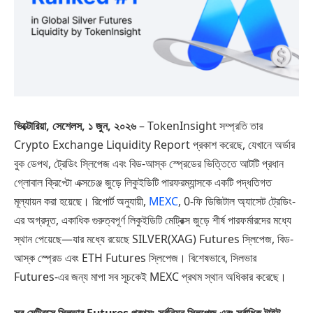
ভিক্টোরিয়া, সেশেলস, ১ জুন, ২০২৬
– TokenInsight সম্প্রতি তার
Crypto Exchange Liquidity Report প্রকাশ করেছে, যেখানে অর্ডার
বুক ডেপথ, ট্রেডিং স্লিপেজ এবং বিড-আস্ক স্প্রেডের ভিত্তিতে আটটি প্রধান
গ্লোবাল ক্রিপ্টো এক্সচেঞ্জ জুড়ে লিকুইডিটি পারফরম্যান্সকে একটি পদ্ধতিগত
মূল্যায়ন করা হয়েছে। রিপোর্ট অনুযায়ী,
MEXC
, 0-ফি ডিজিটাল অ্যাসেট ট্রেডিং-
এর অগ্রদূত, একাধিক গুরুত্বপূর্ণ লিকুইডিটি মেট্রিক্স জুড়ে শীর্ষ পারফর্মারদের মধ্যে
স্থান পেয়েছে—যার মধ্যে রয়েছে SILVER(XAG) Futures স্লিপেজ, বিড-
আস্ক স্প্রেড এবং ETH Futures স্লিপেজ। বিশেষভাবে, সিলভার
Futures-এর জন্য মাপা সব সূচকেই MEXC প্রথম স্থান অধিকার করেছে।
সব মেট্রিক্সে সিলভার Futures প্রথম: সর্বনিম্ন
স্লিপেজ
এবং সর্বাধিক টাইট