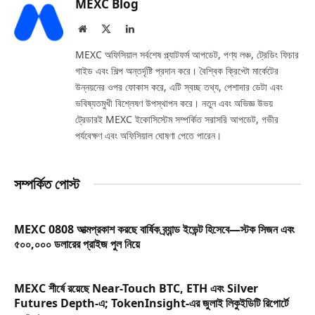
MEXC Blog
Website
X
LinkedIn
(Twitter)
MEXC অফিসিয়াল সর্বশেষ প্ল্যাটফর্ম আপডেট, পণ্য লঞ্চ, ট্রেডিং ফিচার
গাইড এবং শিল্প অন্তর্দৃষ্টি প্রদান করে। বৈশ্বিক ক্রিপ্টো মার্কেটের
উন্নয়নের ওপর ফোকাস করে, এটি স্বচ্ছ তথ্য, পেশাদার ডেটা এবং
ভবিষ্যতমুখী বিশ্লেষণ উপস্থাপন করে। নতুন এবং অভিজ্ঞ উভয়
ট্রেডারই MEXC ইকোসিস্টেম সম্পর্কিত সরাসরি আপডেট, গভীর
পর্যবেক্ষণ এবং অফিসিয়াল ঘোষণা পেতে পারেন।
সম্পর্কিত পোস্ট
MEXC 0808 আত্মপ্রকাশ করছে বার্ষিক ব্র্যান্ড ইভেন্ট হিসেবে—স্টক সিজন এবং
৫০০,০০০ ডলারের প্রাইজ পুল নিয়ে
MEXC শীর্ষে রয়েছে Near-Touch BTC, ETH এবং Silver
Futures Depth-এ; TokenInsight-এর জুলাই লিকুইডিটি রিপোর্টে