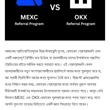
আজকের প্রতিযোগিতামূলক ক্রিপ্টোকারেন্সি দৃশ্যে, রেফারেল প্রোগ্রামগুলি এমন
একটি গুরুত্বপূর্ণ বৈশিষ্ট্য হয়ে উঠেছে যা ব্যবসায়ীদের তাদের উপার্জনকে প্রচলিত
ট্রেডিংয়ের বাইরে সর্বাধিক করতে সহায়তা করে। এই প্রোগ্রামগুলি কেবল
ব্যবহারকারীদের নতুন অংশগ্রহণকারীদের প্ল্যাটফর্মে আনার জন্য পুরস্কৃত করে না,
বরং স্থায়ী স্থিতিশীল আয়ের জন্য সুযোগও তৈরি করে। ক্রিপ্টো এক্সচেঞ্জগুলির
মধ্যে নির্বাচন করার সময়, রেফারেল প্রোগ্রামের মধ্যে পার্থক্য বুঝলে আপনার
দীর্ঘমেয়াদী উপার্জনের সম্ভাবনায় উল্লেখযোগ্য প্রভাব ফেলতে পারে। আসুন দেখি
কিভাবে MEXC এবং OKX রেফারেল পুরস্কারের জন্য পন্থা গ্রহণ করে, যাতে
আপনি সুসংগত তথ্যের ভিত্তিতে একটি জ্ঞাত সিদ্ধান্ত নিতে পারেন।