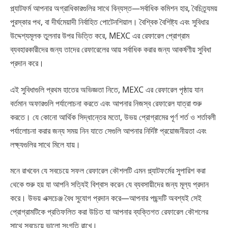
প্ল্যাটফর্ম আপনার অগ্রাধিকারগুলির সাথে বিন্যস্ত—সর্বাধিক কমিশন হার, বৈচিত্র্যময়
পুরস্কার পথ, বা দীর্ঘমেয়াদী নির্বাহিত পোটেনশিয়াল। বৈশ্বিক বৈশিষ্ট্য এবং সুবিধার
উদ্দেশ্যমূলক তুলনার উপর ভিত্তি করে, MEXC এর রেফারেল প্রোগ্রাম
ব্যবহারকারীদের জন্য তাদের রেফারেলের আয় সর্বাধিক করার জন্য আকর্ষণীয় সুবিধা
প্রদান করে।
এই সুবিধাগুলি প্রথম হাতের অভিজ্ঞতা নিতে, MEXC এর রেফারেল পৃষ্ঠায় যান
বর্তমান অফারগুলি পর্যালোচনা করতে এবং আপনার নিজস্ব রেফারেল যাত্রা শুরু
করতে। যে কোনো আর্থিক সিদ্ধান্তের মতো, উভয় প্রোগ্রামের পূর্ণ শর্ত ও শর্তাবলী
পর্যালোচনা করার জন্য সময় নিন যাতে সেগুলি আপনার নির্দিষ্ট প্রয়োজনীয়তা এবং
লক্ষ্যগুলির সাথে মিলে যায়।
মনে রাখবেন যে সবচেয়ে সফল রেফারেল কৌশলটি এমন প্ল্যাটফর্মের সুপারিশ করা
থেকে শুরু হয় যা আপনি সত্যিই বিশ্বাস করেন যে ব্যবসায়ীদের জন্য মূল্য প্রদান
করে। উভয় এক্সচেঞ্জ বৈধ সুযোগ প্রদান করে—আপনার পছন্দটি অবশ্যই সেই
প্রোগ্রামটিকে প্রতিফলিত করা উচিত যা আপনার ব্যক্তিগত রেফারেল কৌশলের
সাথে সবচেয়ে ভালো সংগতি রাখে।