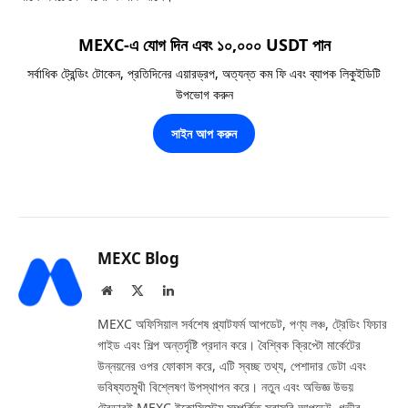
MEXC-এ যোগ দিন এবং ১০,০০০ USDT পান
সর্বাধিক ট্রেন্ডিং টোকেন, প্রতিদিনের এয়ারড্রপ, অত্যন্ত কম ফি এবং ব্যাপক লিকুইডিটি
উপভোগ করুন
সাইন আপ করুন
MEXC Blog
Website
X
LinkedIn
(Twitter)
MEXC অফিসিয়াল সর্বশেষ প্ল্যাটফর্ম আপডেট, পণ্য লঞ্চ, ট্রেডিং ফিচার
গাইড এবং শিল্প অন্তর্দৃষ্টি প্রদান করে। বৈশ্বিক ক্রিপ্টো মার্কেটের
উন্নয়নের ওপর ফোকাস করে, এটি স্বচ্ছ তথ্য, পেশাদার ডেটা এবং
ভবিষ্যতমুখী বিশ্লেষণ উপস্থাপন করে। নতুন এবং অভিজ্ঞ উভয়
ট্রেডারই MEXC ইকোসিস্টেম সম্পর্কিত সরাসরি আপডেট, গভীর