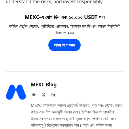
understand the risks, and invest responsibly.
MEXC-এ যোগ দিন এবং ১০,০০০ USDT পান
সর্বাধিক ট্রেন্ডিং টোকেন, প্রতিদিনের এয়ারড্রপ, অত্যন্ত কম ফি এবং ব্যাপক লিকুইডিটি
উপভোগ করুন
সাইন আপ করুন
MEXC Blog
Website
X
LinkedIn
(Twitter)
MEXC অফিসিয়াল সর্বশেষ প্ল্যাটফর্ম আপডেট, পণ্য লঞ্চ, ট্রেডিং ফিচার
গাইড এবং শিল্প অন্তর্দৃষ্টি প্রদান করে। বৈশ্বিক ক্রিপ্টো মার্কেটের
উন্নয়নের ওপর ফোকাস করে, এটি স্বচ্ছ তথ্য, পেশাদার ডেটা এবং
ভবিষ্যতমুখী বিশ্লেষণ উপস্থাপন করে। নতুন এবং অভিজ্ঞ উভয়