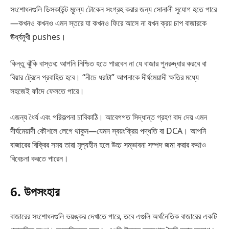
সংশোধনগুলি ডিসকাউন্ট মূল্যে টোকেন সংগ্রহ করার জন্য সোনালী সুযোগ হতে পারে
—কখনও কখনও এমন স্তরে যা কখনও ফিরে আসে না যখন ক্রয় চাপ বাজারকে
ঊর্ধ্বমুখী pushes।
কিন্তু ঝুঁকি বাস্তব: আপনি নিশ্চিত হতে পারবেন না যে বাজার পুনরুদ্ধার করবে বা
বিয়ার ট্রেনে প্রবাহিত হবে। “নীচে ধরাটা” আপনাকে দীর্ঘমেয়াদী ক্ষতির মধ্যে
সহজেই ফাঁদে ফেলতে পারে।
এজন্য ধৈর্য এবং পরিকল্পনা চাবিকাঠি। আবেগগত সিদ্ধান্ত গ্রহণ বাদ দেয় এমন
দীর্ঘমেয়াদী কৌশলে লেগে থাকুন—যেমন স্বয়ংক্রিয় পদ্ধতি বা DCA। আপনি
বাজারের বিক্রির সময় তারা মূল্যহীন হলে উচ্চ সম্ভাবনা সম্পদ জমা করার কথাও
বিবেচনা করতে পারেন।
6. উপসংহার
বাজারের সংশোধনগুলি ভয়ঙ্কর দেখাতে পারে, তবে এগুলি অর্থনৈতিক বাজারের একটি