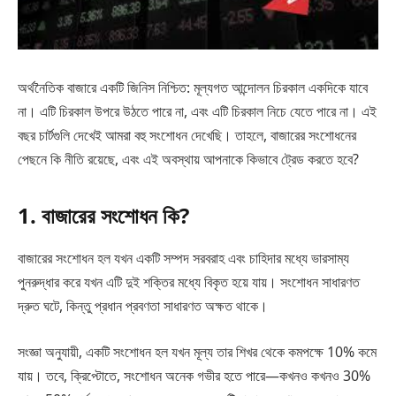
অর্থনৈতিক বাজারে একটি জিনিস নিশ্চিত: মূল্যগত আন্দোলন চিরকাল একদিকে যাবে
না। এটি চিরকাল উপরে উঠতে পারে না, এবং এটি চিরকাল নিচে যেতে পারে না। এই
বছর চার্টগুলি দেখেই আমরা বহু সংশোধন দেখেছি। তাহলে, বাজারের সংশোধনের
পেছনে কি নীতি রয়েছে, এবং এই অবস্থায় আপনাকে কিভাবে ট্রেড করতে হবে?
1. বাজারের সংশোধন কি?
বাজারের সংশোধন হল যখন একটি সম্পদ সরবরাহ এবং চাহিদার মধ্যে ভারসাম্য
পুনরুদ্ধার করে যখন এটি দুই শক্তির মধ্যে বিকৃত হয়ে যায়। সংশোধন সাধারণত
দ্রুত ঘটে, কিন্তু প্রধান প্রবণতা সাধারণত অক্ষত থাকে।
সংজ্ঞা অনুযায়ী, একটি সংশোধন হল যখন মূল্য তার শিখর থেকে কমপক্ষে 10% কমে
যায়। তবে, ক্রিপ্টোতে, সংশোধন অনেক গভীর হতে পারে—কখনও কখনও 30%