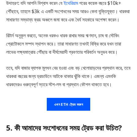
উদাহরণ: যদি আপনি বিশ্বাস করেন যে
ইথেরিয়াম
পরের কয়েক বছরে $10k+
পৌঁছাবে, তাহলে $3k এ একটি সংশোধনের সময় আরও কেনা যুক্তিযুক্ত। ধারকরা
সাধারণত সম্ভাব্য ক্রয় অঞ্চলে জমা করে এবং ধৈর্য সহকারে অপেক্ষা করেন।
রিটার্ন অনুকূল করতে, অনেক ধরকও ধারক রাখার সময় ঋণদান, চাষ বা স্টেকিং
প্রোটোকলে সম্পদ স্থাপন করে। তারা সাধারণত তখনই বিক্রি করে যখন তারা
লাভের লক্ষ্যমাত্রায় পৌঁছায় বা দীর্ঘমেয়াদী প্রবণতার পরিবর্তন অনুভব করে।
তবে, যদি বাজার ব্যাপক মূলধন বের হওয়া এবং বড় খেলোয়াড়দের প্রস্থান করে, তবে
ধারকরা বছরের জন্য ড্রডাউনে আটকে থাকার ঝুঁকি থাকে। এজন্য এমনকি
ধারকদেরও গুরুত্বপূর্ণ স্তরে স্টপ-লস বা প্রস্থান কৌশল থাকতে হবে।
এখন ETH ট্রেড করুন
5. কী আমাদের সংশোধনের সময় ট্রেড করা উচিত?