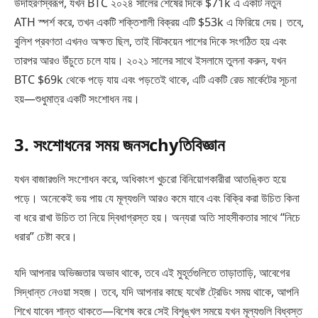
উদাহরণস্বরূপ, যখন BTC ২০২৪ সালের শেষের দিকে $71k এ একটি নতুন
ATH স্পর্শ করে, তখন একটি শক্তিশালী বিক্রয় এটি $53k এ ফিরিয়ে দেয়। তবে,
বুলিশ প্রবণতা এখনও অক্ষত ছিল, তাই বিটকয়েন পাশের দিকে সংগঠিত হয় এবং
তারপর আরও উঁচুতে চলে যায়। ২০২১ সালের সাথে ইসলামে তুলনা করুন, যখন
BTC $69k থেকে পড়ে যায় এবং পড়তেই থাকে, এটি একটি রেড মার্কেটের সূচনা
হয়—শুধুমাত্র একটি সংশোধন নয়।
3. সংশোধনের সময় জনসchyতিবিজ্ঞান
যখন বাজারগুলি সংশোধন করে, অধিকাংশ খুচরো বিনিয়োগকারীরা আতঙ্কিত হয়ে
পড়ে। অনেকেই ভয় পায় যে মূল্যগুলি আরও কমে যাবে এবং বিক্রি করা উচিত কিনা
বা ধরে রাখা উচিত তা নিয়ে দ্বিধাগ্রস্ত হয়। অন্যরা অতি সাহসীকতার সাথে “নিচে
ধরার” চেষ্টা করে।
যদি আপনার অভিজ্ঞতার অভাব থাকে, তবে এই মুহূর্তগুলিতে তাড়াতাড়ি, আবেগের
সিদ্ধান্ত নেওয়া সহজ। তবে, যদি আপনার কাছে যথেষ্ট ট্রেডিং সময় থাকে, আপনি
শিখে যাবেন শান্ত থাকতে—বিশেষ করে সেই বিশৃঙ্খল সময়ে যখন মূল্যগুলি বিধ্বস্ত