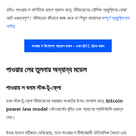
যদিও পাওয়ার ল গাণিতিক ধারণা প্রদান করে, বিটকয়েনের মৌলিক প্রযুক্তির বোঝা
অতি গুরুত্বপূর্ণ। বিটকয়েন কীভাবে কাজ করে তা শিখুন আমাদের
সম্পূর্ণ প্রযুক্তিগত
গাইড
.
পাওয়ার ল বিশ্লেষণ প্রয়োগ করুন – এখন BTC ট্রেড করুন
পাওয়ার লের তুলনায় অন্যান্য মডেল
পাওয়ার ল বনাম স্টক-টু-ফ্লো
যখন স্টক-টু-ফ্লো বিটকয়েনের সরবরাহ সংকটের উপর ফোকাস করে,
bitcoin
power law model
নেটওয়ার্কের বৃদ্ধি এবং গ্রহণের প্যাটার্নগুলি গুরুত্ব
দেয়।
উভয় মডেল সঠিকতা দেখিয়েছে, তবে পাওয়ার ল দীর্ঘমেয়াদী ঐতিহাসিক বৈধতা এবং