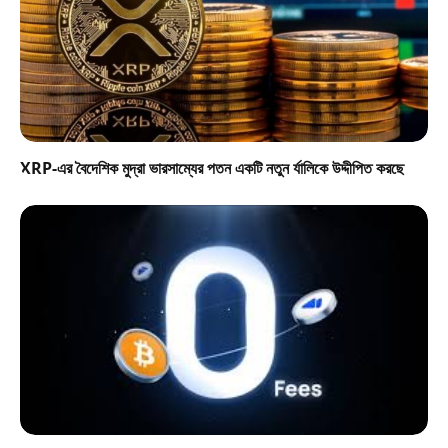
XRP-এর বৈদেশিক মুদ্রা ভারসাম্যের পতন একটি নতুন র্যালিকে উদ্দীপিত করছে