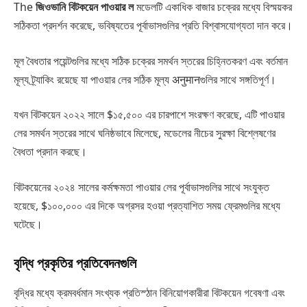
The
জিওভানি বিটকয়েন পাওয়ার ল
মডেলটি একাধিক বাজার চক্রের মধ্যে বিস্ময়কর
সঠিকতা প্রদর্শন করেছে, ভবিষ্যতের পূর্বাভাসগুলির প্রতি বিশ্বাসযোগ্যতা দান করে।
মূল বৈধতার পয়েন্টগুলির মধ্যে সঠিক চক্রের সমর্থন স্তরের চিহ্নিতকরণ এবং বর্তমান
মূল্য ট্র্যাকিং রয়েছে যা পাওয়ার লের সঠিক মূল্য अनुमानগুলির সাথে সঙ্গতিপূর্ণ।
যখন বিটকয়েন ২০২২ সালে $১৫,৫০০ এর চারপাশে সংরক্ষণ করেছে, এটি পাওয়ার
লের সমর্থন স্তরের সাথে ঘনিষ্ঠভাবে মিলেছে, মডেলের নীচের সুরক্ষা বিশ্লেষণের
বৈধতা প্রদান করছে।
বিটকয়েনের ২০২৪ সালের কর্মক্ষমতা পাওয়ার লের পূর্বাভাসগুলির সাথে সংযুক্ত
হয়েছে, $১০০,০০০ এর দিকে অগ্রসর হওয়া প্রত্যাশিত সময় ফ্রেমগুলির মধ্যে
ঘটেছে।
বৃদ্ধি প্রকৃতির প্রতিবেদনগুলি
বৃদ্ধির মধ্যে ক্রমবর্ধমান সংখ্যক প্রতিস্ঠান বিনিয়োগকারীরা বিটকয়েন গবেষণা এবং