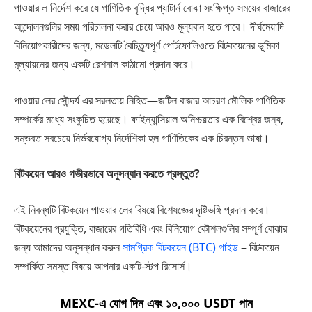
পাওয়ার ল নির্দেশ করে যে গাণিতিক বৃদ্ধির প্যাটার্ন বোঝা সংক্ষিপ্ত সময়ের বাজারের
আন্দোলনগুলির সময় পরিচালনা করার চেয়ে আরও মূল্যবান হতে পারে। দীর্ঘমেয়াদি
বিনিয়োগকারীদের জন্য, মডেলটি বৈচিত্র্যপূর্ণ পোর্টফোলিওতে বিটকয়েনের ভূমিকা
মূল্যায়নের জন্য একটি রেশনাল কাঠামো প্রদান করে।
পাওয়ার লের সৌন্দর্য এর সরলতায় নিহিত—জটিল বাজার আচরণ মৌলিক গাণিতিক
সম্পর্কের মধ্যে সংকুচিত হয়েছে। ফাইন্যান্সিয়াল অনিশ্চয়তার এক বিশ্বের জন্য,
সম্ভবত সবচেয়ে নির্ভরযোগ্য নির্দেশিকা হল গাণিতিকের এক চিরন্তন ভাষা।
বিটকয়েন আরও গভীরভাবে অনুসন্ধান করতে প্রস্তুত?
এই নিবন্ধটি বিটকয়েন পাওয়ার লের বিষয়ে বিশেষজ্ঞের দৃষ্টিভঙ্গি প্রদান করে।
বিটকয়েনের প্রযুক্তি, বাজারের গতিবিধি এবং বিনিয়োগ কৌশলগুলির সম্পূর্ণ বোঝার
জন্য আমাদের অনুসন্ধান করুন
সামগ্রিক বিটকয়েন (BTC) গাইড
– বিটকয়েন
সম্পর্কিত সমস্ত বিষয়ে আপনার একটি-স্টপ রিসোর্স।
MEXC-এ যোগ দিন এবং ১০,০০০ USDT পান