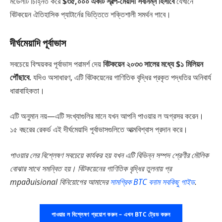
মডেলটি চিহ্নিত করে
$৩৫,০০০ একটি স্বল্প-মেয়াদী সর্বনিম্ন হিসাবে
যেখানে
বিটকয়েন ঐতিহাসিক প্যাটার্নের ভিত্তিতে শক্তিশালী সমর্থন পাবে।
দীর্ঘমেয়াদি পূর্বাভাস
সবচেয়ে বিস্ময়কর পূর্বাভাস পরামর্শ দেয়
বিটকয়েন ২০৩৩ সালের মধ্যে $১ মিলিয়ন
পৌঁছাবে
. যদিও অসাধারণ, এটি বিটকয়েনের গাণিতিক বৃদ্ধির প্রকৃত পদ্ধতির অনিবার্য
ধারাবাহিকতা।
এটি অনুমান নয়—এটি সংখ্যাগুলির মানে যখন আপনি পাওয়ার ল অগ্রসর করেন।
১৫ বছরের রেকর্ড এই দীর্ঘমেয়াদি পূর্বাভাসগুলিতে আত্মবিশ্বাস প্রদান করে।
পাওয়ার লের বিশ্লেষণ সবচেয়ে কার্যকর হয় যখন এটি বিভিন্ন সম্পদ শ্রেণীর মৌলিক
বোঝার সাথে সমন্বিত হয়। বিটকয়েনের গাণিতিক বৃদ্ধির তুলনায় প্র
традиisional বিনিয়োগের আমাদের
সামগ্রিক BTC বনাম সবকিছু গাইড
.
পাওয়ার ল বিশ্লেষণ প্রয়োগ করুন – এখন BTC ট্রেড করুন