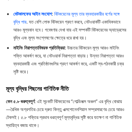
মেটকালফের আইন সংযোগ
:
বিটকয়েনের মূল্য তার ব্যবহারকারীর বর্গের সঙ্গে
বৃদ্ধি পায়
. যত বেশি লোক বিটকয়েন গ্রহণ করবে, নেটওয়ার্কটি একাধিকভাবে
আরও মূল্যবান হবে। গবেষণায় দেখা যায় এই সম্পর্কটি বিটকয়েনের অ্যাড্রেসের
বৃদ্ধি এবং মূল্য সংশ্লেষণের ক্ষেত্রে ধরে রাখা হয়।
মাইনিং নিরাপত্তাবিষয়ক প্রতিক্রিয়া
: উচ্চতর বিটকয়েন মূল্য আরও মাইনিং
শক্তি আকর্ষণ করে, যা নেটওয়ার্ক নিরাপত্তা বাড়ায়। উন্নত নিরাপত্তা আরও
ব্যবহারকারী এবং প্রতিষ্ঠানগুলির গ্রহণ আকর্ষণ করে, একটি স্ব-গঠনকারী চক্র
সৃষ্টি করে।
মূল্য বৃদ্ধির পিছনের গাণিতিক নীতি
কেন ৫.৮ গুরুত্বপূর্ণ
: এই সূচকটি বিটকয়েনের “গোল্ডিলক্স অঞ্চল” এর বৃদ্ধি বোঝায়
—রৈখিক অগ্রগতির চেয়ে দ্রুত কিন্তু এক্সপোনেনশিয়াল সম্প্রসারণের চেয়ে আরও
টেকসই। ৫.৮ শক্তির প্রভাব গুরত্বপূর্ণ মূল্যবৃদ্ধির সৃষ্টি করে যতক্ষণ না গাণিতিক
স্থায়িত্ব বজায় থাকে।