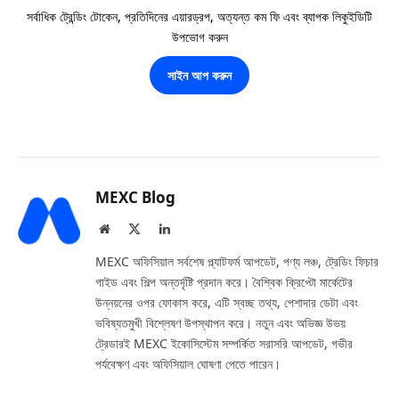
সর্বাধিক ট্রেন্ডিং টোকেন, প্রতিদিনের এয়ারড্রপ, অত্যন্ত কম ফি এবং ব্যাপক লিকুইডিটি
উপভোগ করুন
সাইন আপ করুন
MEXC Blog
Website
X
LinkedIn
(Twitter)
MEXC অফিসিয়াল সর্বশেষ প্ল্যাটফর্ম আপডেট, পণ্য লঞ্চ, ট্রেডিং ফিচার
গাইড এবং শিল্প অন্তর্দৃষ্টি প্রদান করে। বৈশ্বিক ক্রিপ্টো মার্কেটের
উন্নয়নের ওপর ফোকাস করে, এটি স্বচ্ছ তথ্য, পেশাদার ডেটা এবং
ভবিষ্যতমুখী বিশ্লেষণ উপস্থাপন করে। নতুন এবং অভিজ্ঞ উভয়
ট্রেডারই MEXC ইকোসিস্টেম সম্পর্কিত সরাসরি আপডেট, গভীর
পর্যবেক্ষণ এবং অফিসিয়াল ঘোষণা পেতে পারেন।