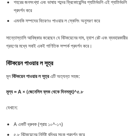
শহরের জনসংখ্যা এবং ভাষায় শব্দের ফ্রিকোয়েন্সির প্যাটার্নগুলি এই প্যাটার্নগুলি
প্রদর্শন করে
এমনকি সম্পদের বিতরণও পাওয়ার ল স্কেলিং অনুসরণ করে
সান্তোস্তাসি আবিষ্কার করেছেন যে বিটকয়েনের দাম, হ্যাশ রেট এবং ব্যবহারকারীর
গ্রহণের মধ্যে সবাই একই গাণিতিক সম্পর্ক প্রদর্শন করে।
বিটকয়েন পাওয়ার ল সূত্র
মূল
বিটকয়েন পাওয়ার ল সূত্র
এটি অত্যন্ত সহজ:
মূল্য = A × (জেনেসিস ব্লক থেকে দিনসমূহ)^৫.৮
যেখানে:
A একটি ধ্রুবক (প্রায় ১০^-১৭)
৫.৮ বিটকয়েনের নির্দিষ্ট বৃদ্ধির সূচক প্রদর্শন করে