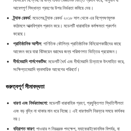
বিটকয়েন বিশ্লেষণের জন্য একটি বৈজ্ঞানিক ভিত্তি প্রদান করে, অনুমান বা
আবেগপূর্ণ সিদ্ধান্ত গ্রহণের উপর নির্ভরতা কমিয়ে দেয়।
ট্র্যাক রেকর্ড
: মডেলের ট্র্যাক রেকর্ড ২০১৮ সাল থেকে এর বিশ্লেষণমূলক
কাঠামলে আত্মবিশ্বাস প্রদান করে। মডেলটি ধারাবাহিক কর্মক্ষমতা প্রদর্শন
করেছে।
প্রাতিষ্ঠানিক আপীল
: গাণিতিক কৌলিন্য প্রাতিষ্ঠানিক বিনিয়োগকারীদের কাছে
আবেদন করে যারা বিটকয়েন বরাদ্দের জন্য পরিমাণগত ভিত্তির প্রয়োজন।
দীর্ঘমেয়াদি পার্সপেকটিভ
: মডেলটি ধৈর্য এবং দীর্ঘমেয়াদি চিন্তাকে উৎসাহিত করে,
সংক্ষিপ্তমেয়াদি ব্যবসায়িক আবেগের পরিবর্তে।
গুরুত্বপূর্ণ সীমাবদ্ধতা
ধারণা এবং নির্ভরতাগুলো
: মডেলটি ধারাবাহিক গ্রহণ, প্রযুক্তিগত স্থিতিশীলতা
এবং বড় বৃদ্ধি না থাকার মান ধরে নিচ্ছে। এই ধারণাগুলি নিরন্তর সময়ে কার্যকর
নয়।
বহিরাগত কারণ
: পাওয়ার ল নিয়ন্ত্রক পদক্ষেপ, ম্যাক্রোইকোনমিক বিপর্যয়, বা