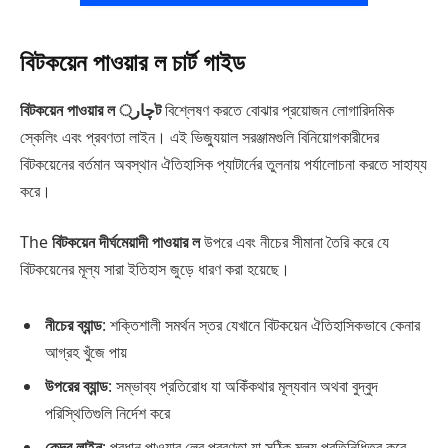
বিটকয়েন পাওয়ার ল চার্ট গাইড
বিটকয়েন পাওয়ার ল چار্ট
বিশ্লেষণ করতে বোঝার প্রয়োজন লোগারিদমিক
স্কেলিং এবং প্রবণতা লাইন। এই ভিজ্যুয়াল সরঞ্জামগুলি বিনিয়োগকারীদের
বিটকয়েনের বর্তমান অবস্থান ঐতিহাসিক প্যাটার্নের তুলনায় পর্যালোচনা করতে সাহায্য
করে।
The
বিটকয়েন দীর্ঘমেয়াদী পাওয়ার ল
উপরে এবং নীচের সীমানা তৈরি করে যে
বিটকয়েনের মূল্য সারা ইতিহাস জুড়ে ধারণ করা হয়েছে।
নীচের ব্যান্ড
: শক্তিশালী সমর্থন স্তর যেখানে বিটকয়েন ঐতিহাসিকভাবে কেনার
আগ্রহ খুঁজে পায়
উপরের ব্যান্ড
: সম্ভাব্য প্রতিরোধ যা অকিঁকথার মূল্যবান অথবা বুদ্বুদ
পরিস্থিতিগুলি নির্দেশ করে
কেন্দ্র লাইন
: প্রধান পাওয়ার লের প্রবণতা যা সঠিক মূল্য প্রতিনিধিত্ব করে