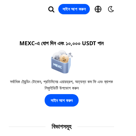
সাইন আপ করুন
MEXC-এ যোগ দিন এবং ১০,০০০ USDT পান
সর্বাধিক ট্রেন্ডিং টোকেন, প্রতিদিনের এয়ারড্রপ, অত্যন্ত কম ফি এবং ব্যাপক
লিকুইডিটি উপভোগ করুন
সাইন আপ করুন
বিভাগসমূহ