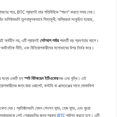
ংশোধনের পরে, BTC প্রায়শই তার গতিবিধিকে “পাচন” করতে সময় নেয়।
িং ভলিউমগুলি তুলনামূলকভাবে নিম্নমুখী, অস্থিরতা সংকুচিত হয়েছে,
়ই অর্থহীন নয়, এটি প্রায়শই
সেটআপ পর্যায়
পরবর্তী বড় প্রবণতার আগে।
 অর্থনৈতিক নীতি, এবং বিনিয়োগকারীদের মনোভাবের উপর নির্ভর করে।
ির মধ্যে একটি হল
স্পট বিটকয়েন ইটিএফের
লঞ্চ এবং বৃদ্ধি। এই
িনিয়োগকারীদের জন্য যারা ওয়ালেট, কস্টডি বা এক্সচেঞ্জের সাথে মোকাবিলা
েত দেয়। প্রতিষ্ঠানগুলি যেমন পেনশন ফান্ড, হেজ ফান্ড, এবং খুচরা
্যুকারককে সেই শেয়ারগুলির জন্য প্রকৃত
BTC
পর্দাপন করতে হবে। এটি