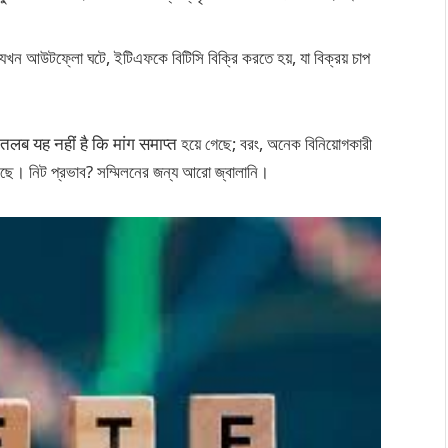
খন আউটফ্লো ঘটে, ইটিএফকে বিটিসি বিক্রি করতে হয়, যা বিক্রয় চাপ
ब यह नहीं है कि मांग समाप्त হয়ে গেছে; বরং, অনেক বিনিয়োগকারী
করছে। নিট প্রভাব? সম্মিলনের জন্য আরো জ্বালানি।