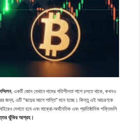
ম্মিলন
, একটি জোন যেখানে দামের গতিশীলতা পাশে চলতে থাকে, কখনও
ারের জন্য, এটি “ঝড়ের আগে শান্তি” মনে হচ্ছে। কিন্তু এই আচরণকে
ইরেও দেখতে হবে এবং মাক্রো-অর্থনৈতিক এবং প্রাতিষ্ঠানিক শক্তিগুলি
হত্তর ঝুঁকির আগ্রহ।