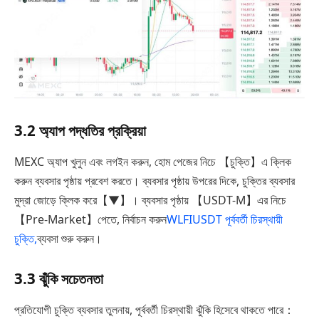
3.2 অ্যাপ পদ্ধতির প্রক্রিয়া
MEXC অ্যাপ খুলুন এবং লগইন করুন, হোম পেজের নিচে 【চুক্তি】এ ক্লিক
করুন ব্যবসার পৃষ্ঠায় প্রবেশ করতে। ব্যবসার পৃষ্ঠায় উপরের দিকে, চুক্তির ব্যবসার
মুদ্রা জোড়ে ক্লিক করে【▼】। ব্যবসার পৃষ্ঠায় 【USDT-M】এর নিচে
【Pre-Market】পেতে, নির্বাচন করুন
WLFIUSDT পূর্ববর্তী চিরস্থায়ী
চুক্তি,
ব্যবসা শুরু করুন।
3.3 ঝুঁকি সচেতনতা
প্রতিযোগী চুক্তি ব্যবসার তুলনায়, পূর্ববর্তী চিরস্থায়ী ঝুঁকি হিসেবে থাকতে পারে：