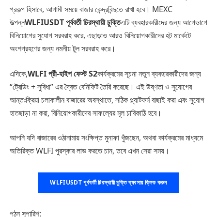
প্রকল্প হিসাবে, আগামী সময়ে বাজার কেন্দ্রবিন্দুতে রাখা হবে। MEXC
উত্পন্ন
WLFIUSDT পূর্ববর্তী চিরস্থায়ী চুক্তি
এটি ব্যবহারকারীদের জন্য আগেভাগে
বিনিয়োগের সুযোগ সরবরাহ করে, এছাড়াও আরও বিনিয়োগকারীদের হট মার্কেটে
অংশগ্রহণের জন্য নমনীয় টুল সরবরাহ করে।
এদিকে,
WLFI প্রী-হাইপ ফেস্ট S2
কার্যক্রমের সূচনা নতুন ব্যবহারকারীদের জন্য
“ট্রেডিং + সুবিধা” এর দ্বৈত বেনিফিট তৈরি করেছে। এই উষ্ণতা ও সুযোগের
আন্তঃক্রিয়া চলাকালীন বাজারের অবস্থাতে, সঠিক প্ল্যাটফর্ম বাছাই করা এবং সুযোগ
হাতছাড়া না করা, বিনিয়োগকারীদের সাফল্যের মূল চাবিকাঠি হবে।
আপনি যদি বাজারের ওঠানামায় সংক্ষিপ্ত মুনাফা খুঁজছেন, অথবা কার্যক্রমের মাধ্যমে
অতিরিক্ত WLFI পুরস্কার লাভ করতে চান, তবে এখন সেরা সময়।
WLFIUSDT পূর্ববর্তী চিরস্থায়ী চুক্তি ব্যবসায় ক্লিক করুন
পঠন সুপারিশ: