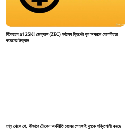
বিটকয়েন $125K! জেক্যাশ (ZEC) সর্বশেষ ক্রিপ্টো বুল অথরনে গোপনীয়তা
কয়েনের উত্থান
প্লে থেকে পে, কীভাবে টোকেন অর্থনীতি বেসের গেমফাই বুমকে শক্তিশালী করছে