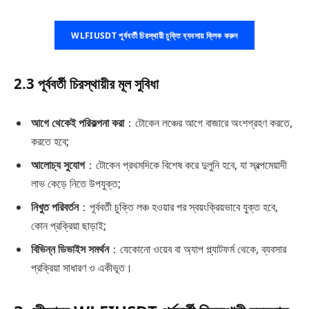
WLFIUSDT পূর্ববর্তী চিরস্থায়ী চুক্তি ব্যবসায় ক্লিক করুন
2.3 পূর্ববর্তী চিরস্থায়ীর মূল সুবিধা
আগে থেকেই পরিকল্পনা করা
：টোকেন লঞ্চের আগে বাজারে অংশগ্রহণ করতে,
করতে হবে;
আলোচ্য সুযোগ
：টোকেন প্রথমদিকে বিশেষ করে দুলুনি হবে, যা স্বল্পমেয়াদী
লাভ কেড়ে নিতে উপযুক্ত;
নিখুত পরিবর্তন
：পূর্ববর্তী চুক্তি লঞ্চ হওয়ার পর স্বয়ংক্রিয়ভাবে যুক্ত হবে,
কোন প্রক্রিয়া ছাড়াই;
বিভিন্ন ডিভাইস সমর্থন
：যেকোনো ওয়েব বা অ্যাপ প্ল্যাটফর্ম থেকে, ব্যবসার
প্রক্রিয়া সাধারণ ও একীভূত।