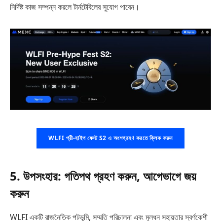
নির্দিষ্ট কাজ সম্পন্ন করলে টার্নটেবিলের সুযোগ পাবেন।
WLFI প্রী-হাইপ ফেস্ট S2 এ অংশগ্রহণ করতে ক্লিক করুন
5. উপসংহার: গতিপথ গ্রহণ করুন, আগেভাগে জয়
করুন
WLFI একটি রাজনৈতিক পটভূমি, সম্মতি পরিচালনা এবং মূলধন সহায়তার স্বর্ণকেশী