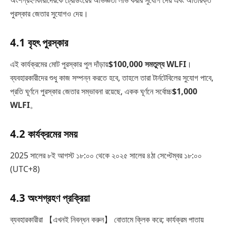
অংশগ্রহণকারীদেরকে ট্রেডিংয়ের অভিজ্ঞতা লাভ করার সুযোগ দেয় এবং অতিরিক্ত
পুরস্কার জেতার সুযোগও দেয়।
4.1 বৃহৎ পুরস্কার
এই কার্যক্রমের মোট পুরস্কার পুল দাঁড়ায়
$100,000 সমতুল্য WLFI
।
ব্যবহারকারীদের শুধু কাজ সম্পন্ন করতে হবে, তাহলে তারা টার্নটেবিলের সুযোগ পাবে,
প্রতি ঘূর্ণনে পুরস্কার জেতার সম্ভাবনা রয়েছে, একক ঘূর্ণনে সর্বোচ্চ
$1,000
WLFI
。
4.2 কার্যক্রমের সময়
2025 সালের ৮ই আগস্ট ১৮:০০ থেকে ২০২৫ সালের ৪ঠা সেপ্টেম্বর ১৮:০০
(UTC+8)
4.3 অংশগ্রহণ প্রক্রিয়া
ব্যবহারকারীরা 【এখনই নিবন্ধন করুন】 বোতামে ক্লিক করে; কার্যক্রম পাতায়