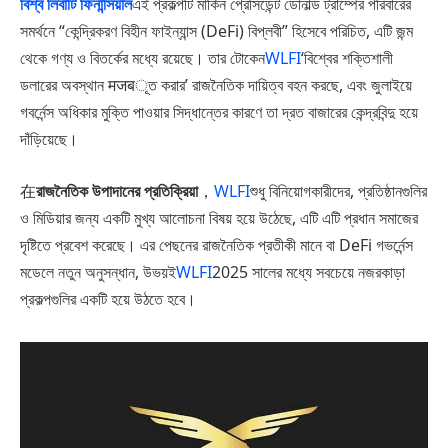
বিশ্ব
লিবার্টি ফিনান্সিয়াল
এই প্রকল্পটি মার্কিন প্রেসিডেন্ট ডোনাল্ড ট্রাম্পের পরিবারের
সমর্থনে “কেন্দ্রিকরণ বিহীন ফাইন্যান্স (DeFi) বিপ্লবী” হিসেবে পরিচিত, এটি জন্ম
থেকে গণ্য ও বিতর্কের মধ্যে রয়েছে। তার টোকেন
WLFI
‘বিশ্বের শক্তিশালী
ডলারের অবস্থান मजबূত করার’ রাজনৈতিক দায়িত্ব বহন করছে, এবং জুলাইয়ে
গবর্নেন্স অধিকার মুক্তি পাওয়ার সিদ্ধান্তের কারণে তা দ্রত বাজারের কেন্দ্রবিন্দু হয়ে
দাঁড়িয়েছে।
在
রাজনৈতিক উপাদানের প্রতিক্রিয়া
，
WLFI
শুধু বিনিয়োগকারীদের, প্রতিষ্ঠানগুলির
ও মিডিয়ার জন্য একটি মুখ্য আলোচনা বিষয় হয়ে উঠেছে, এটি এটি প্রধান সমাজের
দৃষ্টিতে প্রবেশ করেছে। এর পেছনের রাজনৈতিক প্রতীকী মানে বা DeFi গভর্নেন্স
মডেলে নতুন অনুসন্ধান, উভয়ই
WLFI
2025 সালের মধ্যে সবচেয়ে নজরকাড়া
প্রকল্পগুলির একটি হয়ে উঠতে হবে।