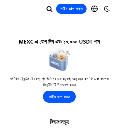
সাইন আপ করুন
MEXC-এ যোগ দিন এবং ১০,০০০ USDT পান
সর্বাধিক ট্রেন্ডিং টোকেন, প্রতিদিনের এয়ারড্রপ, অত্যন্ত কম ফি এবং ব্যাপক
লিকুইডিটি উপভোগ করুন
সাইন আপ করুন
বিভাগসমূহ