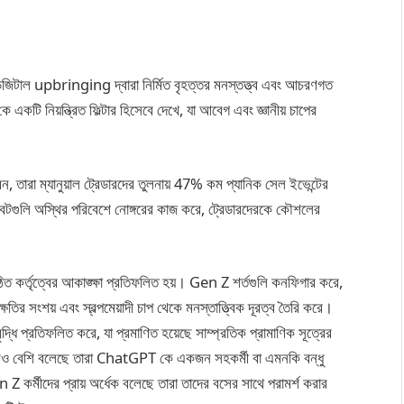
িজিটাল upbringing দ্বারা নির্মিত বৃহত্তর মনস্তত্ত্ব এবং আচরণগত
একটি নিয়ন্ত্রিত ফিল্টার হিসেবে দেখে, যা আবেগ এবং জ্ঞানীয় চাপের
, তারা ম্যানুয়াল ট্রেডারদের তুলনায় 47% কম প্যানিক সেল ইভেন্টের
 বটগুলি অস্থির পরিবেশে নোঙ্গরের কাজ করে, ট্রেডারদেরকে কৌশলের
ংগঠিত কর্তৃত্বের আকাঙ্ক্ষা প্রতিফলিত হয়। Gen Z শর্তগুলি কনফিগার করে,
তির সংশয় এবং স্বল্পমেয়াদী চাপ থেকে মনস্তাত্ত্বিক দূরত্ব তৈরি করে।
দ্ধি প্রতিফলিত করে, যা প্রমাণিত হয়েছে সাম্প্রতিক প্রামাণিক সূত্রের
ধেকেরও বেশি বলেছে তারা ChatGPT কে একজন সহকর্মী বা এমনকি বন্ধু
 Z কর্মীদের প্রায় অর্ধেক বলেছে তারা তাদের বসের সাথে পরামর্শ করার