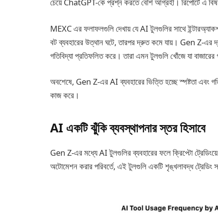
চেয়ে ChatGPT-কে প্রশ্ন করতে বেশি আগ্রহী। রিপোর্টে এ বিষয
MEXC এর ফলাফলগুলি দেখায় যে AI টুলগুলির সাথে ইন্টারঅ্যাকশন
বট ব্যবহারের উত্থান ঘটে, তারপর দ্রুত কমে যায়। Gen Z-এর দ্
গতিবিদ্যা প্রতিফলিত করে। তারা এমন টুলগুলি খোঁজে যা বাজারের গত
অবশেষে, Gen Z-এর AI ব্যবহারের ভিত্তি হচ্ছে স্পষ্টতা এবং গতি
কাজ করে।
AI একটি ঝুঁকি ব্যবস্থাপনার স্তর হিসাবে
Gen Z-এর মধ্যে AI টুলগুলির ব্যবহারের ফলে ক্রিপ্টো ট্রেডিংয়ে ঝু
অটোমেশন করার পরিবর্তে, এই টুলগুলি একটি শৃঙ্খলাবদ্ধ ট্রেডিং