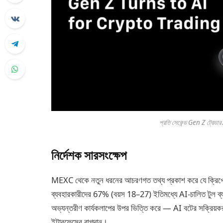
প্রতি সেকেন্ড Gen Z ট্রেডার 
নির্দেশক সারসংক্ষেপ
MEXC থেকে নতুন ধরনের আচরণগত তথ্য প্রকাশ করে যে ক্রিপ্টো ট্
ব্যবহারকারীদের 67% (বয়স 18–27) ইতিমধ্যে AI-চালিত টুল ব্যবহ
অভ্যন্তরীণ কার্যকলাপের উপর ভিত্তি করে — AI বটের সক্রিয়করণ হ
ইন্টারফেসের বাগদান।