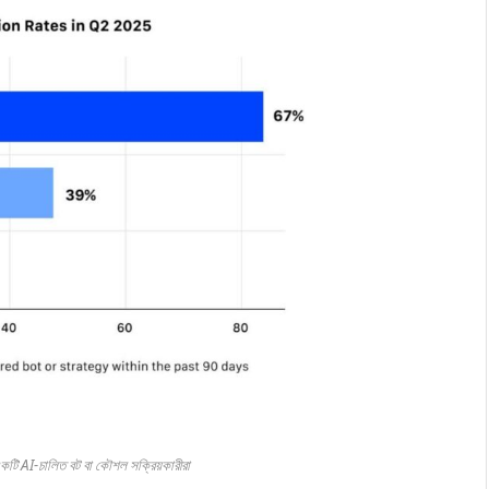
টি AI-চালিত বট বা কৌশল সক্রিয়কারীরা