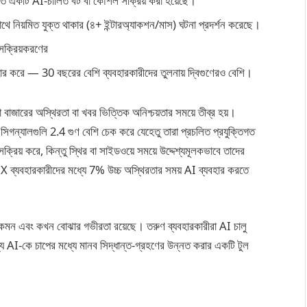
ত একটি AI-চালিত বট বা কৌশল সক্রিয় করা হয়েছে।
 সাথে নিয়মিত যুক্ত থাকার (৪+ ইন্টারঅ্যাকশন/মাস) ঘটনা প্রদর্শন করেছে।
ক্রিয়করণের
ার করে — 30 বছরের বেশি ব্যবহারকারীদের তুলনায় দ্বিগুণেরও বেশি।
া বাজারের অস্থিরতা বা খবর ভিত্তিক অনিশ্চয়তার সময়ে তীব্র হয়।
সিগন্যালগুলি 2.4 গুণ বেশি চেক করে যেহেতু তারা প্রচলিত প্রযুক্তিগত
রিয় করে, কিন্তু স্থির বা সাইডওয়ে সময়ে উদ্দেশ্যমূলকভাবে তাদের
 ব্যবহারকারীদের মধ্যে 7% উচ্চ অস্থিরতার সময় AI ব্যবহার করতে
কেমন এবং কখন বোঝার গভীরতা রয়েছে। তরুণ ব্যবহারকারীরা AI চালু
য AI-কে চাপের মধ্যে মানব সিদ্ধান্ত-গ্রহণের উন্নত করার একটি টুল