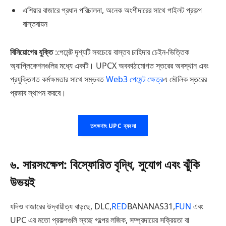
এশিয়ার বাজারে প্রধান পরিচালনা, অনেক অংশীদারের সাথে পাইলট প্রকল্প
বাস্তবায়ন
বিনিয়োগের যুক্তি
:পেমেন্ট দৃশ্যটি সবচেয়ে বাস্তব চাহিদার চেইন-ভিত্তিক
অ্যাপ্লিকেশনগুলির মধ্যে একটি। UPCX অবকাঠামোগত স্তরের অবস্থান এবং
প্রযুক্তিগত কর্মক্ষমতার সাথে সম্ভবত
Web3 পেমেন্ট ক্ষেত্র
এ মৌলিক স্তরের
প্রভাব স্থাপন করবে।
তৎক্ষণাৎ UPC ব্যবসা
৬. সারসংক্ষেপ: বিস্ফোরিত বৃদ্ধি, সুযোগ এবং ঝুঁকি
উভয়ই
যদিও বাজারের উদ্বায়ীত্য বাড়ছে, DLC,
RED
BANANAS31,
FUN
এবং
UPC এর মতো প্রকল্পগুলি স্বচ্ছ গল্পের লজিক, সম্প্রদায়ের সক্রিয়তা বা