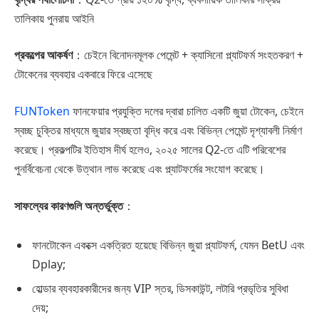
তালিকায় পুনরায় আইনি
প্রকল্পের আকর্ষণ
：চেইনে বিনোদনমূলক পেমেন্ট + ক্যাসিনো প্ল্যাটফর্ম সংহতকরণ +
টোকেনের ব্যবহার একবারে ফিরে এসেছে
FUNToken
ফানফেয়ার প্রযুক্তি দলের দ্বারা চালিত একটি জুয়া টোকেন, চেইনে
স্বচ্ছ চুক্তির মাধ্যমে জুয়ার স্বচ্ছতা বৃদ্ধি করে এবং বিভিন্ন পেমেন্ট দৃশ্যাবলী নির্মাণ
করেছে। প্রকল্পটির ইতিহাস দীর্ঘ হলেও, ২০২৫ সালের Q2-তে এটি পরিবেশের
পুনর্বিবেচনা থেকে উত্থান লাভ করেছে এবং প্ল্যাটফর্মের সংযোগ করেছে।
সাফল্যের কারণগুলি অন্তর্ভুক্ত
：
ফানটোকেন একক্সে একত্রিত হয়েছে বিভিন্ন জুয়া প্ল্যাটফর্ম, যেমন BetU এবং
Dplay;
হোল্ডার ব্যবহারকারীদের জন্য VIP স্তর, ডিসকাউন্ট, লটারি প্রভৃতির সুবিধা
দেয়;