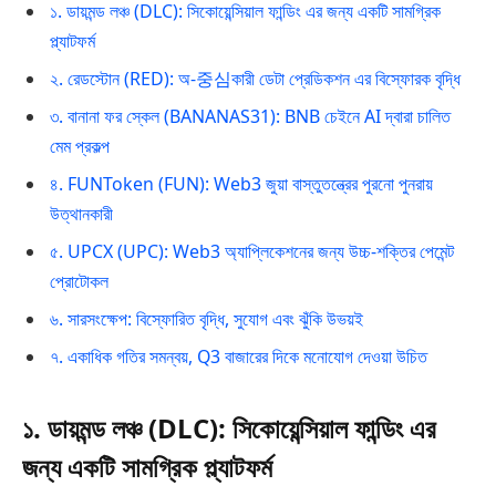
১. ডায়মন্ড লঞ্চ (DLC): সিকোয়েন্সিয়াল ফান্ডিং এর জন্য একটি সামগ্রিক
প্ল্যাটফর্ম
২. রেডস্টোন (RED): অ-중심কারী ডেটা প্রেডিকশন এর বিস্ফোরক বৃদ্ধি
৩. বানানা ফর স্কেল (BANANAS31): BNB চেইনে AI দ্বারা চালিত
মেম প্রকল্প
৪. FUNToken (FUN): Web3 জুয়া বাস্তুতন্ত্রের পুরনো পুনরায়
উত্থানকারী
৫. UPCX (UPC): Web3 অ্যাপ্লিকেশনের জন্য উচ্চ-শক্তির পেমেন্ট
প্রোটোকল
৬. সারসংক্ষেপ: বিস্ফোরিত বৃদ্ধি, সুযোগ এবং ঝুঁকি উভয়ই
৭. একাধিক গতির সমন্বয়, Q3 বাজারের দিকে মনোযোগ দেওয়া উচিত
১. ডায়মন্ড লঞ্চ (DLC): সিকোয়েন্সিয়াল ফান্ডিং এর
জন্য একটি সামগ্রিক প্ল্যাটফর্ম