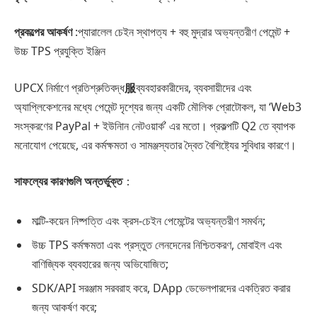
প্রকল্পের আকর্ষণ
:প্যারালেল চেইন স্থাপত্য + বহু মুদ্রার অভ্যন্তরীণ পেমেন্ট +
উচ্চ TPS প্রযুক্তি ইঞ্জিন
UPCX নির্মাণে প্রতিশ্রুতিবদ্ধ
服
ব্যবহারকারীদের, ব্যবসায়ীদের এবং
অ্যাপ্লিকেশনের মধ্যে পেমেন্ট দৃশ্যের জন্য একটি মৌলিক প্রোটোকল, যা ‘Web3
সংস্করণের PayPal + ইউনিান নেটওয়ার্ক’ এর মতো। প্রকল্পটি Q2 তে ব্যাপক
মনোযোগ পেয়েছে, এর কর্মক্ষমতা ও সামঞ্জস্যতার দ্বৈত বৈশিষ্ট্যের সুবিধার কারণে।
সাফল্যের কারণগুলি অন্তর্ভুক্ত
：
মাল্টি-কয়েন নিষ্পত্তি এবং ক্রস-চেইন পেমেন্টের অভ্যন্তরীণ সমর্থন;
উচ্চ TPS কর্মক্ষমতা এবং প্রস্তুত লেনদেনের নিশ্চিতকরণ, মোবাইল এবং
বাণিজ্যিক ব্যবহারের জন্য অভিযোজিত;
SDK/API সরঞ্জাম সরবরাহ করে, DApp ডেভেলপারদের একত্রিত করার
জন্য আকর্ষণ করে;