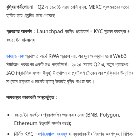
বৃদ্ধির পর্যালোচনা
：Q2 এ ১৬০% এরও বেশি বৃদ্ধি, MEXC প্রথমবারের মতো
হাজির হয়ে ট্রেন্ডিং হতে পেরেছে
প্রকল্পের আকর্ষণ
：Launchpad গ্রন্থি প্ল্যাটফর্ম + KYC সুরক্ষা ব্যবস্থা +
বহু-চেইন সামঞ্জস্য
ডায়মন্ড লঞ্চ
প্রথাগত অর্থে RWA প্রকল্প নয়, এর মূল অবস্থান হলো Web3
স্টার্টআপ প্রকল্পের একটি লঞ্চ প্‌ল্যাটফর্ম। ২০২৫ সালের Q2 এ, নতুন প্রকল্পের
IAO (প্রাথমিক সম্পদ ইস্যু) উত্থাপন ও প্ল্যাটফর্ম টোকেন এর প্রক্রিয়ার উন্নতির
মাধ্যমে উষ্ণতা ও মার্কেট ভ্যালু উভয়ই বৃদ্ধি পাওয়া যায়।
সাফল্যের কারণগুলি অন্তর্ভুক্ত
：
বহু-চেইন সমর্থনের প্রকল্পগুলির শুরু করার সেবা (BNB, Polygon,
Ethereum ইত্যাদি সমর্থন করে);
নির্মিত KYC এবং
নিষেধাজ্ঞা ব্যবস্থা
যা ব্যবহারকারীর নিরাপদ অংশগ্রহণ নিশ্চিত