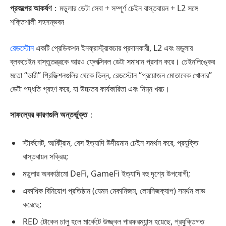
প্রকল্পের আকর্ষণ
：মডুলার ডেটা সেবা + সম্পূর্ণ চেইন বাস্তবায়ন + L2 সঙ্গে
শক্তিশালী সহসম্ভবন
রেডস্টোন
একটি প্রেডিকশন ইনফ্রাস্ট্রাকচার প্রদানকারী, L2 এবং মডুলার
ব্লকচেইন বাস্তুতন্ত্রকে আরও ফ্লেক্সিবল ডেটা সমাধান প্রদান করে। চেইনলিঙ্কের
মতো “ভারী” প্রিডিক্শনগুলির থেকে ভিন্ন, রেডস্টোন “প্রয়োজন মোতাবেক খোলার”
ডেটা পদ্ধতি গ্রহণ করে, যা উচ্চতর কার্যকারিতা এবং নিম্ন খরচ।
সাফল্যের কারণগুলি অন্তর্ভুক্ত
：
স্টার্কনেট, আর্বিট্রাম, বেস ইত্যাদি উদীয়মান চেইন সমর্থন করে, প্রযুক্তি
বাস্তবায়ন সক্রিয়;
মডুলার অবকাঠামো DeFi, GameFi ইত্যাদি বহু দৃশ্যে উপযোগী;
একাধিক বিনিয়োগ প্রতিষ্ঠান (যেমন মেকানিজম, লেমনিজক্যাপ) সমর্থন লাভ
করেছে;
RED টোকেন চালু হলে মার্কেটে উজ্জ্বল পারফরম্যান্স হয়েছে, প্রযুক্তিগত