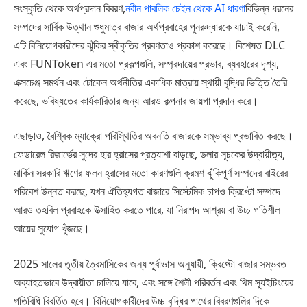
সংস্কৃতি থেকে অর্থপ্রদান বিবরণ,
নবীন পাবলিক চেইন থেকে AI ধারণা
বিভিন্ন ধরনের
সম্পদের সার্বিক উত্থান শুধুমাত্র বাজার অর্থপ্রবাহের পুনরুদ্ধারকে যাচাই করেনি,
এটি বিনিয়োগকারীদের ঝুঁকির স্বীকৃতির প্রবণতাও প্রকাশ করেছে। বিশেষত DLC
এবং FUNToken এর মতো প্রকল্পগুলি, সম্প্রদায়ের প্রভাব, ব্যবহারের দৃশ্য,
এক্সচেঞ্জ সমর্থন এবং টোকেন অর্থনীতির একাধিক মাত্রায় স্থায়ী বৃদ্ধির ভিত্তি তৈরি
করেছে, ভবিষ্যতের কার্যকারিতার জন্য আরও কল্পনার জায়গা প্রদান করে।
এছাড়াও, বৈশ্বিক ম্যাক্রো পরিস্থিতির অবনতি বাজারকে সম্ভাব্য প্রভাবিত করছে।
ফেডারেল রিজার্ভের সুদের হার হ্রাসের প্রত্যাশা বাড়ছে, ডলার সূচকের উদ্বায়ীত্য,
মার্কিন সরকারি ঋণের ফলন হ্রাসের মতো কারণগুলি ক্রমশ ঝুঁকিপূর্ণ সম্পদের বাইরের
পরিবেশ উন্নত করছে, যখন ঐতিহ্যগত বাজারে সিস্টেমিক চাপও ক্রিপ্টো সম্পদে
আরও তহবিল প্রবাহকে উত্সাহিত করতে পারে, যা নিরাপদ আশ্রয় বা উচ্চ গতিশীল
আয়ের সুযোগ খুঁজছে।
2025 সালের তৃতীয় ত্রৈমাসিকের জন্য পূর্বাভাস অনুযায়ী, ক্রিপ্টো বাজার সম্ভবত
অব্যাহতভাবে উদ্বায়ীতা চালিয়ে যাবে, এবং সঙ্গে শৈলী পরিবর্তন এবং থিম স্যুইচিংয়ের
গতিবিধি বিবর্তিত হবে। বিনিয়োগকারীদের উচ্চ বৃদ্ধির পাথের বিবরণগুলির দিকে