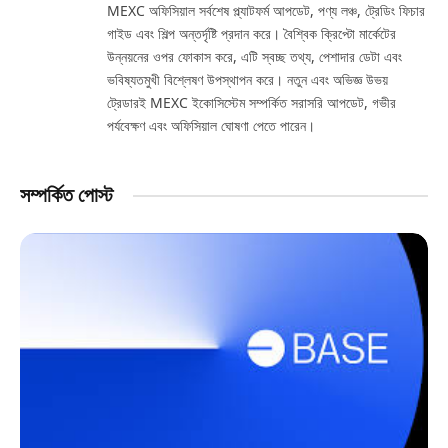
MEXC অফিসিয়াল সর্বশেষ প্ল্যাটফর্ম আপডেট, পণ্য লঞ্চ, ট্রেডিং ফিচার
গাইড এবং শিল্প অন্তর্দৃষ্টি প্রদান করে। বৈশ্বিক ক্রিপ্টো মার্কেটের
উন্নয়নের ওপর ফোকাস করে, এটি স্বচ্ছ তথ্য, পেশাদার ডেটা এবং
ভবিষ্যতমুখী বিশ্লেষণ উপস্থাপন করে। নতুন এবং অভিজ্ঞ উভয়
ট্রেডারই MEXC ইকোসিস্টেম সম্পর্কিত সরাসরি আপডেট, গভীর
পর্যবেক্ষণ এবং অফিসিয়াল ঘোষণা পেতে পারেন।
সম্পর্কিত পোস্ট