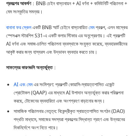
প্রকল্পের আকর্ষণ
：BNB চেইন বাস্তবায়ন + AI বর্ণনা + কমিউনিটি পরিচালনা +
মেম সংস্কৃতির সমন্বয়।
বানানা ফর স্কেল
একটি BNB স্মার্ট চেইনে বাস্তবায়িত
মেম
প্রকল্প, এলন মাস্কের
স্পেসএক্স স্টারশিপ S31-এ একটি কলার স্টিকার এর অনুপ্রেরণায়। এই প্রকল্পটি
AI বর্ণনা এবং সমাজ-চালিত পরিচালনা ব্যবস্থাকে সংযুক্ত করেছে, ব্যবহারকারীদের
আকৃষ্ট করার জন্য হাস্যরস এবং উদ্ভাবন ব্যবহার করতে চায়।
সাফল্যের কারণগুলি অন্তর্ভুক্ত
：
AI এবং মেম
এর সংমিশ্রণ: প্রকল্পটি কোয়াসি-স্বায়ত্তশাসিত এজেন্ট
প্রোটোকল (QAAP) এর মাধ্যমে AI উপাদান অন্তর্ভুক্ত করার পরিকল্পনা
করছে, টোকেনের ব্যবহারিতা এবং অংশগ্রহণ বাড়ানোর জন্য।
সামাজিক পরিচালনার নেতৃত্ব: বিকেন্দ্রীকৃত স্বায়ত্তশাসিত সংগঠন (DAO)
পদ্ধতি মাধ্যমে, সমাজের সদস্যরা প্রকল্পের সিদ্ধান্ত গ্রহণ এবং উন্নয়নের
দিকনির্দেশে অংশ নিতে পারে।