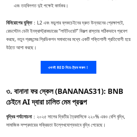
এবং তহবিলগত দুই পক্ষেই কার্যকর।
বিনিয়োগের যুক্তি
：L2 এবং মডুলার ব্লকচেইনের দ্রুত উন্নয়নের প্রেক্ষাপটে,
রেডস্টোন ডেটা ইনফ্রাস্ট্রাকচারের “লাইটওয়েট” বিকল্প রাস্তায় সঠিকভাবে প্রবেশ
করছে, নতুন প্রজন্মের প্রিডিকশন সমাধানের মধ্যে একটি শক্তিশালী প্রতিযোগী হয়ে
উঠতে আশা করছে।
এখনই RED নিয়ে ট্রেড করুন！
৩. বানানা ফর স্কেল (BANANAS31): BNB
চেইনে AI দ্বারা চালিত মেম প্রকল্প
বৃদ্ধির পর্যালোচনা
：২০২৫ সালের দ্বিতীয় ত্রৈমাসিকে ২২০% এরও বেশি বৃদ্ধি,
সামাজিক সম্প্রদায়ের সক্রিয়তা উল্লেখযোগ্যভাবে বৃদ্ধি পেয়েছে।