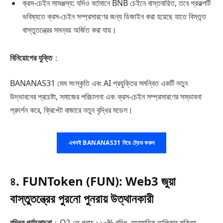
ক্রস-চেইন সামঞ্জস্য: যদিও বর্তমানে BNB চেইনে বাস্তবায়িত, তবে প্রকল্পটি
ভবিষ্যতে ক্রস-চেইন সম্প্রসারণের জন্য ডিজাইন করা হয়েছে যাতে বিস্তৃত
বাস্তুতন্ত্রের সমন্বয় অর্জিত করা যায়।
বিনিয়োগের যুক্তি
：
BANANAS31 মেম সংস্কৃতি এবং AI প্রযুক্তির সমন্বিত একটি নতুন
উদ্ভাবনের প্রচেষ্টা, সমাজের পরিচালনা এবং ক্রস-চেইন সম্প্রসারণের সম্ভাবনা
প্রদর্শন করে, ক্রিপ্টো বাজারে নতুন বৃদ্ধির মডেল।
এখনই BANANAS31 নিয়ে ট্রেড করুন
৪. FUNToken (FUN): Web3 জুয়া
বাস্তুতন্ত্রের পুরনো পুনরায় উত্থানকারী
বৃদ্ধির পর্যালোচনা
：Q2-তে প্রায় ১২০% বৃদ্ধি, ব্যবসায়িক তালিকার সক্রিয়