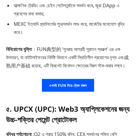
তাত্ক্ষণিক ট্রেডিং এবং চেইন সেটেলমেন্টকে সমর্থন করে, জুয়া DApp এ
প্রবেশের বাধা কমায়;
MEXC ইত্যাদি প্ল্যাটফর্মের পুনঃসমর্থন লাভ করে, মার্কেটের মনোযোগ বৃদ্ধি
করে।
বিনিয়োগের যুক্তি
：FUN典型的 ‘পুনরায় আগ্রহী পুরাতন প্রকল্প’ এর এক
উদাহরণ, যা নাইটলাইফয়ের নির্দিষ্ট বিভাগে একটি স্থিতিশীল প্রয়োগের দৃশ্য এবং成
熟用户基础 রয়েছে, এটি ক্রিপ্টো বিনোদন ক্ষেত্রের বিরল স্টক-করার লক্ষ্য।
এখনই FUN নিয়ে ট্রেড করুন
৫. UPCX (UPC): Web3 অ্যাপ্লিকেশনের জন্য
উচ্চ-শক্তির পেমেন্ট প্রোটোকল
বৃদ্ধির পর্যালোচনা
:Q2 এ প্রায় 150% বৃদ্ধি, CEX সমর্থনের শক্তি বেশি