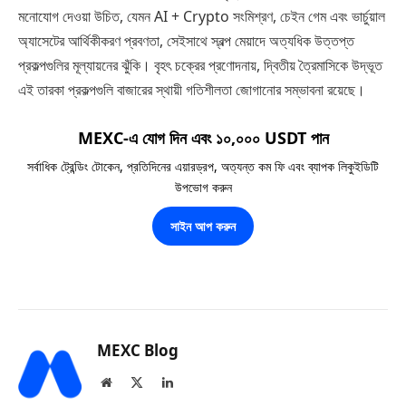
মনোযোগ দেওয়া উচিত, যেমন AI + Crypto সংমিশ্রণ, চেইন গেম এবং ভার্চুয়াল
অ্যাসেটের আর্থিকীকরণ প্রবণতা, সেইসাথে স্বল্প মেয়াদে অত্যধিক উত্তপ্ত
প্রকল্পগুলির মূল্যায়নের ঝুঁকি। বৃহৎ চক্রের প্রণোদনায়, দ্বিতীয় ত্রৈমাসিকে উদ্ভূত
এই তারকা প্রকল্পগুলি বাজারের স্থায়ী গতিশীলতা জোগানোর সম্ভাবনা রয়েছে।
MEXC-এ যোগ দিন এবং ১০,০০০ USDT পান
সর্বাধিক ট্রেন্ডিং টোকেন, প্রতিদিনের এয়ারড্রপ, অত্যন্ত কম ফি এবং ব্যাপক লিকুইডিটি
উপভোগ করুন
সাইন আপ করুন
MEXC Blog
Website
X
LinkedIn
(Twitter)