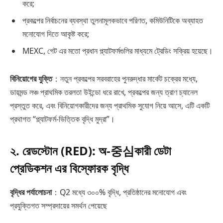
করে;
প্রকল্পের নির্বাচনের ব্যবস্থা তুলনামূলকভাবে পরিণত, কমিউনিটিকে অব্যাহত
মনোযোগ দিতে আকৃষ্ট করে;
MEXC, গেট এর মতো প্রধান প্ল্যাটফর্মগুলির মাধ্যমে ট্রেডিং সক্রিয় হয়েছে।
বিনিয়োগের যুক্তি
：নতুন প্রকল্পের সরবরাহের পুনরুদ্ধার মার্কেট চক্রের মধ্যে,
ডায়মন্ড লঞ্চ প্রাথমিক তরলতা উইন্ডো ধরে রাখে, প্রকল্পের জন্য ত্রাণ চ্যানেল
প্রস্তুত করে, এবং বিনিয়োগকারীদের জন্য প্রাথমিক সুযোগ নিয়ে আসে, এটি একটি
প্রথাগত “প্ল্যাটফর্ম-ভিত্তিক বৃদ্ধি মুদ্রা”।
২. রেডস্টোন (RED): অ-중심কারী ডেটা
প্রেডিকশন এর বিস্ফোরক বৃদ্ধি
বৃদ্ধির পর্যালোচনা
：Q2 মধ্যে ৩০০% বৃদ্ধি, প্রতিষ্ঠানের মনোযোগ এবং
প্রযুক্তিগত সম্প্রদায়ের সমর্থন পেয়েছে