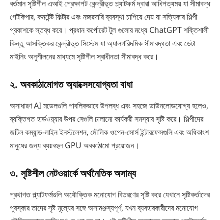
বর্তমান সৃষ্টিশীল এআই প্রেক্ষাপট কেন্দ্রীভূত প্ল্যাটফর্ম দ্বারা আধিপত্যময় যা সীমাবদ্ধ
গেটকিপার, কনটেন্ট ফিল্টার এবং নজরদারি ব্যবস্থা চাপিয়ে দেয় যা সত্যিকার শিল্পী
প্রকাশকে স্তব্ধ করে। প্রধান কর্পোরেট টুল গুলোর মধ্যে ChatGPT শক্তিশালী
কিন্তু আসক্তিকর কেন্দ্রীভূত সিস্টেম যা অ্যালগরিদমিক সীমাবদ্ধতা এবং ডেটা
মাইনিং অনুশীলনের মাধ্যমে সৃষ্টিশীল স্বাধীনতা সীমাবদ্ধ করে।
২. অবকাঠামোগত অ্যাক্সেসযোগ্যতা বাধা
অসাধারণ AI মডেলগুলি পাবলিকভাবে উপলব্ধ এবং সহজে ডাউনলোডযোগ্য হলেও,
ব্যক্তিগত হার্ডওয়্যার উপর সেগুলি চালানো কার্যকরী সমস্যার সৃষ্টি করে। শিল্পীদের
জটিল কম্যান্ড-লাইন ইনস্টলেশন, মৌলিক ওপেন-সোর্স ইন্টারফেসগুলি এবং অধিকাংশ
মানুষের জন্য ব্যয়বহুল GPU অবকাঠামো প্রয়োজন।
৩. সৃষ্টিশীল নেটওয়ার্কে অর্থনৈতিক অসাম্য
প্রথাগত প্ল্যাটফর্মগুলি অযৌক্তিক মনোযোগ বিতরণের সৃষ্টি করে যেখানে সৃষ্টিকর্তাদের
পুরস্কার তাদের সৃষ্ট মূল্যের সঙ্গে অসামঞ্জস্যপূর্ণ, যখন ব্যবহারকারীদের মনোযোগ