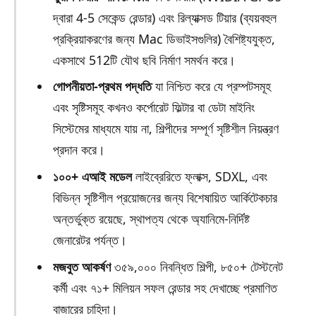
দ্বারা 4-5 সেকেন্ড রেন্ডার) এবং রিল্যাক্সড টিয়ার (ব্যয়বহুল
প্রক্রিয়াকরণের জন্য Mac ডিভাইসগুলির) বৈশিষ্ট্যযুক্ত,
একসাথে 512টি যৌথ ছবি নির্মাণ সমর্থন করে।
গোপনীয়তা-প্রথম পদ্ধতি
যা নিশ্চিত করে যে প্রম্পটসমূহ
এবং সৃষ্টিসমূহ কখনও কর্পোরেট ফিল্টার বা ডেটা মাইনিং
সিস্টেমের মাধ্যমে যায় না, শিল্পীদের সম্পূর্ণ সৃষ্টিশীল নিয়ন্ত্রণ
প্রদান করে।
১০০+ এআই মডেল
লাইব্রেরিতে ফ্লাক্স, SDXL, এবং
বিভিন্ন সৃষ্টিশীল প্রয়োজনের জন্য বিশেষায়িত আর্কিটেকচার
অন্তর্ভুক্ত রয়েছে, স্থাপত্য থেকে অ্যানিমে-নির্দিষ্ট
জেনারেটর পর্যন্ত।
মজবুত আকর্ষণ
৩৫৯,০০০ নিবন্ধিত শিল্পী, ৮৫০+ টেস্টনেট
কর্মী এবং ৭১+ মিলিয়ন সফল রেন্ডার সহ দেখাচ্ছে প্রমাণিত
বাজারের চাহিদা।