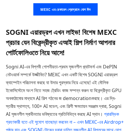
MEXC এর রেফারেল প্রোগ্রামে যোগ দিন
SOGNI এয়ারড্রপ এখন লাইভ! বিশেষ MEXC
প্রচার যেন বিকেন্দ্রীকৃত এআই শিল্প নির্মাণ আপনার
পোর্টফোলিওতে নিয়ে আসে!
Sogni AI-এর বিপ্লবী গোপনীয়তা-প্রথম সৃজনশীল প্ল্যাটফর্ম এবং DePIN
নেটওয়ার্ক সম্পর্কে উজ্জীবিত? MEXC এখন একটি বিশেষ SOGNI এয়ারড্রপ
ক্যাম্পেইন পরিচালনা করছে যা উদার পুরস্কার নিয়ে এসেছে! এই মৌলিক
ইকোসিস্টেমে অংশ নিতে সহজ ট্রেডিং কাজ সম্পন্ন করুন যা বিকেন্দ্রীকৃত GPU
অবকাঠামোর মাধ্যমে AI শিল্প গঠনের জ democrationকরছে। এর দ্বি-
স্তরীয় স্থাপত্য, 100+ AI মডেল, এবং শিল্পী ক্ষমতায়ন সরঞ্জাম দ্বারা, Sogni
AI সৃজনশীল স্বাধীনতার ভবিষ্যতের প্রতিনিধিত্ব করছে AI স্থান।
প্রারম্ভিক
গ্রহণকারী হতে এই সুযোগ হাতছাড়া করবেন না – এখন MEXC-এর Airdrop+
পৃষ্ঠায় যান এবং SOGNI টোকেন দ্বারা চালিত সৃজনশীল AI বিপ্লবের সাথে যোগ