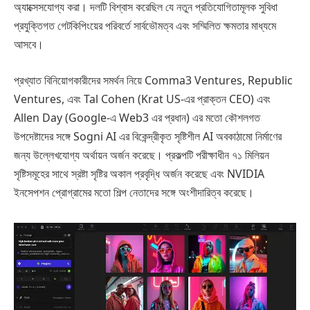
অ্যাক্সেসযোগ্য করা। দলটি বিশ্বাস করেছিল যে নতুন প্রতিযোগিতামূলক সুবিধা
প্রযুক্তিগত গেটকিপিংয়ের পরিবর্তে সার্বভৌমত্ব এবং সম্মিলিত ক্ষমতার মাধ্যমে
আসবে।
প্রখ্যাত বিনিয়োগকারীদের সমর্থন নিয়ে Comma3 Ventures, Republic
Ventures, এবং Tal Cohen (Krat US-এর প্রাক্তন CEO) এবং
Allen Day (Google-এ Web3 এর প্রধান) এর মতো কৌশলগত
উপদেষ্টাদের সঙ্গে Sogni AI এর বিকেন্দ্রীকৃত সৃষ্টিশীল AI অবকাঠামো নির্মাণের
জন্য উল্লেখযোগ্য অর্থায়ন অর্জন করেছে। প্রকল্পটি পরীক্ষাধীন ৭১ মিলিয়ন
সৃষ্টিসমূহের সাথে স্রষ্টা সৃষ্টির অকাল প্রবৃদ্ধি অর্জন করেছে এবং NVIDIA
ইনসেপশন প্রোগ্রামের মতো শিল্প নেতাদের সঙ্গে অংশীদারিত্ব করেছে।