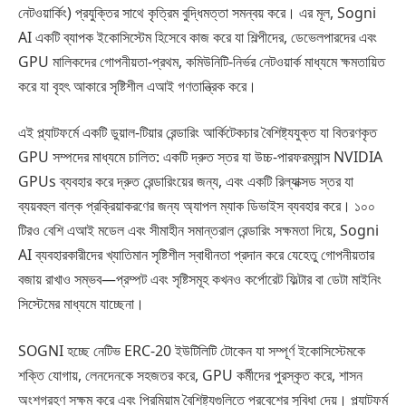
নেটওয়ার্কিং) প্রযুক্তির সাথে কৃত্রিম বুদ্ধিমত্তা সমন্বয় করে। এর মূল, Sogni
AI একটি ব্যাপক ইকোসিস্টেম হিসেবে কাজ করে যা শিল্পীদের, ডেভেলপারদের এবং
GPU মালিকদের গোপনীয়তা-প্রথম, কমিউনিটি-নির্ভর নেটওয়ার্ক মাধ্যমে ক্ষমতায়িত
করে যা বৃহৎ আকারে সৃষ্টিশীল এআই গণতান্ত্রিক করে।
এই প্ল্যাটফর্মে একটি ডুয়াল-টিয়ার রেন্ডারিং আর্কিটেকচার বৈশিষ্ট্যযুক্ত যা বিতরণকৃত
GPU সম্পদের মাধ্যমে চালিত: একটি দ্রুত স্তর যা উচ্চ-পারফরম্যান্স NVIDIA
GPUs ব্যবহার করে দ্রুত রেন্ডারিংয়ের জন্য, এবং একটি রিল্যাক্সড স্তর যা
ব্যয়বহুল বাল্ক প্রক্রিয়াকরণের জন্য অ্যাপল ম্যাক ডিভাইস ব্যবহার করে। ১০০
টিরও বেশি এআই মডেল এবং সীমাহীন সমান্তরাল রেন্ডারিং সক্ষমতা দিয়ে, Sogni
AI ব্যবহারকারীদের খ্যাতিমান সৃষ্টিশীল স্বাধীনতা প্রদান করে যেহেতু গোপনীয়তার
বজায় রাখাও সম্ভব—প্রম্পট এবং সৃষ্টিসমূহ কখনও কর্পোরেট ফিল্টার বা ডেটা মাইনিং
সিস্টেমের মাধ্যমে যাচ্ছেনা।
SOGNI হচ্ছে নেটিভ ERC-20 ইউটিলিটি টোকেন যা সম্পূর্ণ ইকোসিস্টেমকে
শক্তি যোগায়, লেনদেনকে সহজতর করে, GPU কর্মীদের পুরস্কৃত করে, শাসন
অংশগ্রহণ সক্ষম করে এবং প্রিমিয়াম বৈশিষ্ট্যগুলিতে প্রবেশের সুবিধা দেয়। প্ল্যাটফর্ম