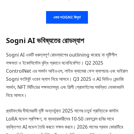
এবার সOGNI কিনুন!
Sogni AI ভবিষ্যতের রোডম্যাপ
Sogni AI একটি গুরুত্বপূর্ণ রোডম্যাপের outlining করেছে যা সৃষ্টিশীল
সক্ষমতা ও ইকোসিস্টেম বৃদ্ধি প্রদানে মনোনিবেশিত। Q2 2025
ControlNet এর সমর্থন আইওএস, লাইভ ক্যামেরা ফেস ক্যাপচার এবং ভাইরাল
Sogni ফটোবুট ওয়েব অ্যাপ নিয়ে আসবে। Q3 2025 এ AI ভিডিও রেন্ডারিং
সমর্থন, NFT মিটিংয়ের সক্ষমতাসমূহ এবং শিল্পী প্রোফাইলের সমন্বিত দোকানগুলি
নিয়ে আসবে।
প্ল্যাটফর্মের দীর্ঘমেয়াদী দৃষ্টি অন্তর্ভুক্ত 2025 সালের চতুর্থ প্রান্তিকে কাস্টম
LoRA মডেল প্রশিক্ষণ, যা ব্যবহারকারীদের 10-50 রেফারেন্স ছবির সাথে
ব্যক্তিগত AI মডেল তৈরি করতে সক্ষম করবে। 2026 সালের প্রথম কোয়ার্টারে