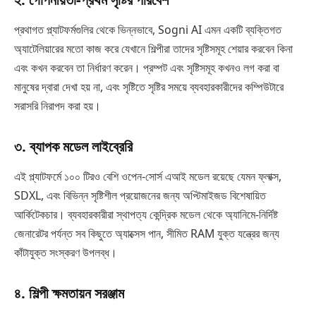
প্রথাগত প্ল্যাটফর্মগুলির থেকে ভিন্নভাবে, Sogni AI এমন একটি ব্যক্তিগত
অ্যাটেলিয়ারের মতো কাজ করে যেখানে শিল্পীরা তাদের সৃষ্টিসমূহ শেয়ার করবেন কিনা
এবং কখন করবেন তা নির্ধারণ করেন। প্রম্পট এবং সৃষ্টিসমূহ কখনও লগ করা বা
মানুষের দ্বারা দেখা হয় না, এবং সৃষ্টিতে সৃষ্টির সময়ে ব্যবহারকারীদের কম্পিউটারে
সরাসরি নিরাপদ করা হয়।
৩. ব্যাপক মডেল লাইব্রেরি
এই প্ল্যাটফর্মে ১০০ টিরও বেশি ওপেন-সোর্স এআই মডেল রয়েছে যেমন ফ্লাক্স,
SDXL, এবং বিভিন্ন সৃষ্টিশীল প্রয়োজনের জন্য অপ্টিমাইজড বিশেষায়িত
আর্কিটেকচার। ব্যবহারকারীরা স্থাপত্য কেন্দ্রিক মডেল থেকে অ্যানিমে-নির্দিষ্ট
জেনারেটর পর্যন্ত সব কিছুতে অ্যাক্সেস পান, সীমিত RAM যুক্ত যন্ত্রের জন্য
কাঁটাযুক্ত সংস্করণ উপলব্ধ।
৪. শিল্পী ক্ষমতায়ন সরঞ্জাম