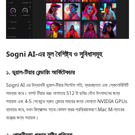
Sogni AI-এর মূল বৈশিষ্ট্য ও সুবিধাসমূহ
১. ডুয়াল-টিয়ার রেন্ডারিং আর্কিটেকচার
Sogni AI এর উদ্ভাবনী ডুয়াল-টিয়ার সিস্টেম গতি, ব্যয়বহুলতা এবং স্কেলেবিলিটি
সমন্বয় করে। ফাস্ট টিয়ার খরচ লাগাতার 512 টা ছবির যৌথ উৎপাদনের জন্য
সহায়ক এবং 4-5 সেকেন্ডে দ্রুত রেন্ডার সময়ের জন্য ভোক্তা NVIDIA GPUs
ব্যবহার করে, যখন রিল্যাক্সড স্তর কোমল ক্রয়-প্রক্রিয়াকরণে Mac M-স্তরের
যন্ত্রের জন্য সহায়ক।
২. গোপনীয়তা-প্রথম সৃষ্টির পরিবেশ