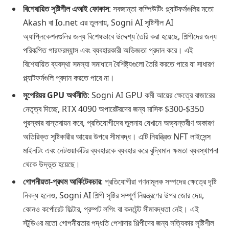
বিশেষায়িত সৃষ্টিশীল এআই ফোকাস
: সবজান্তা কম্পিউটিং প্ল্যাটফর্মগুলির মতো
Akash বা Io.net এর তুলনায়, Sogni AI সৃষ্টিশীল AI
অ্যাপ্লিকেশনগুলির জন্য বিশেষভাবে উদ্দেশ্য তৈরি করা হয়েছে, শিল্পীদের জন্য
পরিকল্পিত পারফরম্যান্স এবং ব্যবহারকারী অভিজ্ঞতা প্রদান করে। এই
বিশেষায়িত ব্যবস্থা সমস্যা সমাধানে বৈশিষ্ট্যগুলো তৈরি করতে পারে যা সাধারণ
প্ল্যাটফর্মগুলি প্রদান করতে পারে না।
সুপেরিয়র GPU অর্থনীতি
: Sogni AI GPU কর্মী আয়ের ক্ষেত্রে বাজারের
নেতৃত্ব দিচ্ছে, RTX 4090 অপারেটরদের জন্য মাসিক $300-$350
পুরস্কার বাস্তবায়ন করে, প্রতিযোগীদের তুলনায় যেখানে অভ্যন্তরীণ অকারণ
অতিরিক্ত সৃষ্টিকারীর আয়ের উপরে সীমাবদ্ধ। এটি নিয়ন্ত্রিত NFT লাইসেন্স
মাইনটিং এবং নেটওয়ার্কটির ব্যবহারকে ব্যবহার করে বুদ্ধিমান ক্ষমতা ব্যবস্থাপনা
থেকে উদ্ভূত হয়েছে।
গোপনীয়তা-প্রথম আর্কিটেকচার
: প্রতিযোগীরা গণনামূলক সম্পদের ক্ষেত্রে দৃষ্টি
নিবদ্ধ হলেও, Sogni AI শিল্পী সৃষ্টির সম্পূর্ণ নিয়ন্ত্রণের উপর জোর দেয়,
কোনও কর্পোরেট ফিল্টার, প্রম্পট লগিং বা কনটেন্ট সীমাবদ্ধতা নেই। এই
স্টুডিওর মতো গোপনীয়তার পদ্ধতি পেশাদার শিল্পীদের জন্য সত্যিকার সৃষ্টিশীল