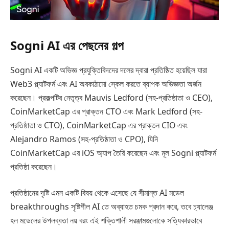
Sogni AI এর পেছনের গল্প
Sogni AI একটি অভিজ্ঞ প্রযুক্তিবিদদের দলের দ্বারা প্রতিষ্ঠিত হয়েছিল যারা
Web3 প্ল্যাটফর্ম এবং AI অবকাঠামো স্কেল করতে ব্যাপক অভিজ্ঞতা অর্জন
করেছেন। প্রকল্পটির নেতৃত্ব Mauvis Ledford (সহ-প্রতিষ্ঠাতা ও CEO),
CoinMarketCap এর প্রাক্তন CTO এবং Mark Ledford (সহ-
প্রতিষ্ঠাতা ও CTO), CoinMarketCap এর প্রাক্তন CIO এবং
Alejandro Ramos (সহ-প্রতিষ্ঠাতা ও CPO), যিনি
CoinMarketCap এর iOS অ্যাপ তৈরি করেছেন এবং মূল Sogni প্ল্যাটফর্ম
প্রতিষ্ঠা করেছেন।
প্রতিষ্ঠানের দৃষ্টি এমন একটি বিষয় থেকে এসেছে যে সীমান্ত AI মডেল
breakthroughs সৃষ্টিশীল AI তে অব্যাহত চমক প্রদান করে, তবে চ্যালেঞ্জ
হল মডেলের উপলব্ধতা নয় বরং এই শক্তিশালী সরঞ্জামগুলোকে সত্যিকারভাবে