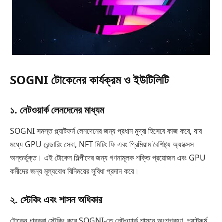
SOGNI টোকেনের কার্যক্রম ও ইউটিলিটি
১. নেটওয়ার্ক লেনদেনের মাধ্যম
SOGNI সমস্ত প্ল্যাটফর্ম লেনদেনের জন্য প্রধান মুদ্রা হিসেবে কাজ করে, যার
মধ্যে GPU রেন্ডারিং সেবা, NFT মিটিং ফি এবং প্রিমিয়াম বৈশিষ্ট্য অ্যাক্সেস
অন্তর্ভুক্ত। এই টোকেন শিল্পীদের জন্য গণনামূলক শক্তি প্রয়োজন এবং GPU
কর্মীদের জন্য মূল্যবোধ বিনিময়ের সুবিধা প্রদান করে।
২. স্টেকিং এবং শাসন অধিকার
টোকেন ধারকরা স্টেকিং করে SOGNI-তে নেটওয়ার্ক শাসনে অংশগ্রহণ, প্ল্যাটফর্ম