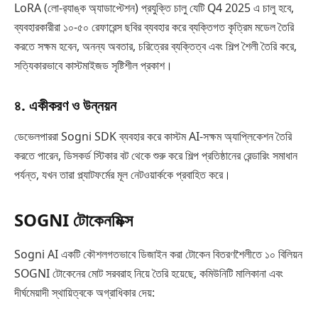
LoRA (লো-র‌্যাঙ্ক অ্যাডাপ্টেশন) প্রযুক্তি চালু যেটি Q4 2025 এ চালু হবে,
ব্যবহারকারীরা ১০-৫০ রেফারেন্স ছবির ব্যবহার করে ব্যক্তিগত কৃত্রিম মডেল তৈরি
করতে সক্ষম হবেন, অনন্য অবতার, চরিত্রের ব্যক্তিত্ব এবং শিল্প শৈলী তৈরি করে,
সত্যিকারভাবে কাস্টমাইজড সৃষ্টিশীল প্রকাশ।
৪. একীকরণ ও উন্নয়ন
ডেভেলপাররা Sogni SDK ব্যবহার করে কাস্টম AI-সক্ষম অ্যাপ্লিকেশন তৈরি
করতে পারেন, ডিসকর্ড স্টিকার বট থেকে শুরু করে শিল্প প্রতিষ্ঠানের রেন্ডারিং সমাধান
পর্যন্ত, যখন তারা প্ল্যাটফর্মের মূল নেটওয়ার্ককে প্রবাহিত করে।
SOGNI টোকেনমিক্স
Sogni AI একটি কৌশলগতভাবে ডিজাইন করা টোকেন বিতরণশৈলীতে ১০ বিলিয়ন
SOGNI টোকেনের মোট সরবরাহ নিয়ে তৈরি হয়েছে, কমিউনিটি মালিকানা এবং
দীর্ঘমেয়াদী স্থায়িত্বকে অগ্রাধিকার দেয়: