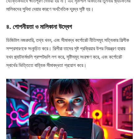
যৌক্তিকভাবে ক্ষতিপূরণ দেওয়া হয় না। এই সৃষ্টিশীল অবদানের তুলনায় প্ল্যাটফর্মের
মালিকদের সুবিধা দেয়ার কারণে অর্থনৈতিক দ্বন্দ্ব সৃষ্টি হয়।
৪. গোপনীয়তা ও মালিকানা উদ্বেগ
ডিজিটাল নজরদারি, তথ্য খনন, এবং সীমাবদ্ধ কর্পোরেট নীতিসমূহ সত্যিকার শিল্পীক
সম্প্রসারণকে সংকুচিত করে। শিল্পীরা তাদের সৃষ্ট প্রক্রিয়ার উপর নিয়ন্ত্রণ হারায়
যখন প্ল্যাটফর্মগুলি প্রম্পটগুলি লগ করে, সৃষ্টিসমূহ সংরক্ষণ করে, এবং কর্পোরেট
স্বার্থের ভিত্তিতে বাহ্যিক সীমাবদ্ধতা প্রয়োগ করে।