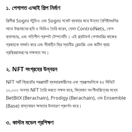
১. পেশাগত এআই শিল্প নির্মাণ
শিল্পীরা Sogni স্টুডিও এবং Sogni পকেট ব্যবহার করে উন্নত বৈশিষ্ট্যগুলির
সাথে উচ্চমানের ছবি ও ভিডিও তৈরি করেন, যেমন ControlNets, ফেস
ক্যাপচার, এবং গতিশীল প্রম্পট টেম্পলেটিং। এই প্ল্যাটফর্ম পেশাদারির কাজের
প্রবাহকে সমর্থন করে এবং সীমাহীন ফ্রি স্থানীয় রেন্ডারিং এবং জটিল ব্যাচ
প্রক্রিয়াকরণের সক্ষমতা সহ।
২. NFT সংগ্রহের উন্নয়ন
NFT আর্ট ক্রিয়েটর সরঞ্জামটি ব্যবহারকারীদের এবং প্রকল্পগুলিকে ৪৫ মিনিটে
১০,০০০ অনন্য NFT তৈরি করতে সক্ষম করে, বিদ্যমান অংশীদারিত্বের মধ্যে
BetBitX (Berachain), Prodigy (Berachain), এবং Ensemble
(Base) বাস্তবায়ন ক্ষমতার উদাহরণ প্রদর্শন করে।
৩. কাস্টম মডেল প্রশিক্ষণ