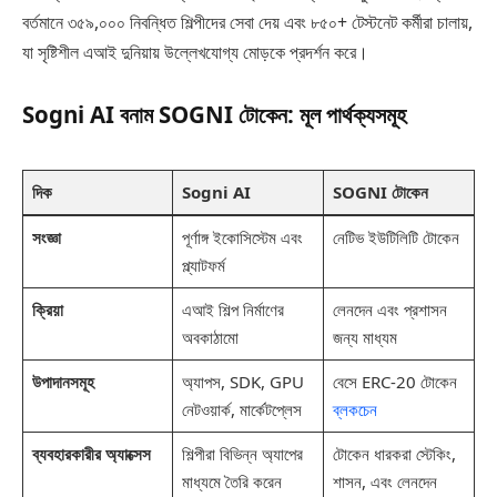
বর্তমানে ৩৫৯,০০০ নিবন্ধিত শিল্পীদের সেবা দেয় এবং ৮৫০+ টেস্টনেট কর্মীরা চালায়,
যা সৃষ্টিশীল এআই দুনিয়ায় উল্লেখযোগ্য মোড়কে প্রদর্শন করে।
Sogni AI বনাম SOGNI টোকেন: মূল পার্থক্যসমূহ
দিক
Sogni AI
SOGNI টোকেন
সংজ্ঞা
পূর্ণাঙ্গ ইকোসিস্টেম এবং
নেটিভ ইউটিলিটি টোকেন
প্ল্যাটফর্ম
ক্রিয়া
এআই শিল্প নির্মাণের
লেনদেন এবং প্রশাসন
অবকাঠামো
জন্য মাধ্যম
উপাদানসমূহ
অ্যাপস, SDK, GPU
বেসে ERC-20 টোকেন
নেটওয়ার্ক, মার্কেটপ্লেস
ব্লকচেন
ব্যবহারকারীর অ্যাক্সেস
শিল্পীরা বিভিন্ন অ্যাপের
টোকেন ধারকরা স্টেকিং,
মাধ্যমে তৈরি করেন
শাসন, এবং লেনদেন