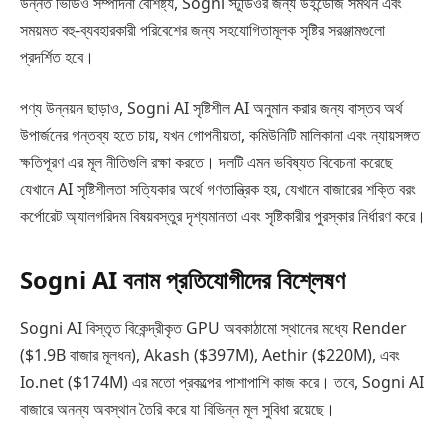
উন্নত ভিডিও সম্পাদনা বৈশিষ্ট্য, Sogni স্টুডিওর জন্য উইন্ডোজ সমর্থন এবং
সময়মত বহু-ব্যবহারকারী পরিবেশের জন্য সহযোগিতামূলক সৃষ্টির সরঞ্জামগুলো
প্রদর্শিত হবে।
পণ্য উন্নয়ন ছাড়াও, Sogni AI সৃষ্টিশীল AI অনুমান করার জন্য বাস্তব অর্থ
উপার্জনের গন্তব্য হতে চায়, যখন গোপনীয়তা, কমিউনিটি মালিকানা এবং ন্যায়সঙ্গত
ক্ষতিপূরণ এর মূল নীতিগুলি রক্ষা করতে। দলটি এমন ভবিষ্যত বিবেচনা করেছে
যেখানে AI সৃষ্টিশীলতা সত্যিকার অর্থে গণতান্ত্রিক হয়, যেখানে বাজারের শক্তি বরং
কর্পোরেট অ্যালগরিদম বিষয়বস্তুর দৃশ্যমানতা এবং সৃষ্টিকারীর পুরস্কার নির্ধারণ করে।
Sogni AI বনাম প্রতিযোগীদের বিশ্লেষণ
Sogni AI বিস্তৃত বিকেন্দ্রীকৃত GPU অবকাঠামো স্থানের মধ্যে Render
($1.9B বাজার মূলধন), Akash ($397M), Aethir ($220M), এবং
Io.net ($174M) এর মতো প্রকল্পের পাশাপাশি কাজ করে। তবে, Sogni AI
বাজারে অনন্য অবস্থান তৈরি করে যা বিভিন্ন মূল সুবিধা রয়েছে।