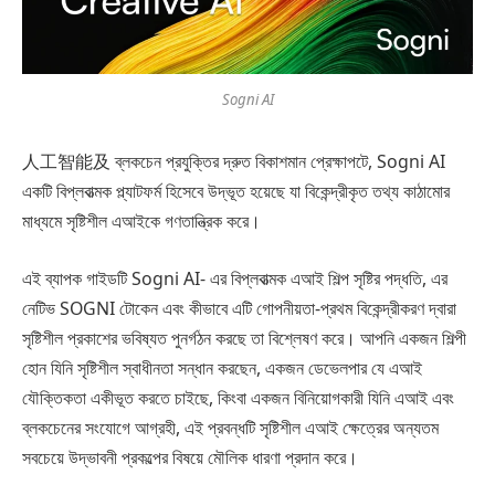
Sogni AI
人工智能及 ব্লকচেন প্রযুক্তির দ্রুত বিকাশমান প্রেক্ষাপটে, Sogni AI
একটি বিপ্লবাত্মক প্ল্যাটফর্ম হিসেবে উদ্ভূত হয়েছে যা বিকেন্দ্রীকৃত তথ্য কাঠামোর
মাধ্যমে সৃষ্টিশীল এআইকে গণতান্ত্রিক করে।
এই ব্যাপক গাইডটি Sogni AI- এর বিপ্লবাত্মক এআই শিল্প সৃষ্টির পদ্ধতি, এর
নেটিভ SOGNI টোকেন এবং কীভাবে এটি গোপনীয়তা-প্রথম বিকেন্দ্রীকরণ দ্বারা
সৃষ্টিশীল প্রকাশের ভবিষ্যত পুনর্গঠন করছে তা বিশ্লেষণ করে। আপনি একজন শিল্পী
হোন যিনি সৃষ্টিশীল স্বাধীনতা সন্ধান করছেন, একজন ডেভেলপার যে এআই
যৌক্তিকতা একীভূত করতে চাইছে, কিংবা একজন বিনিয়োগকারী যিনি এআই এবং
ব্লকচেনের সংযোগে আগ্রহী, এই প্রবন্ধটি সৃষ্টিশীল এআই ক্ষেত্রের অন্যতম
সবচেয়ে উদ্ভাবনী প্রকল্পের বিষয়ে মৌলিক ধারণা প্রদান করে।