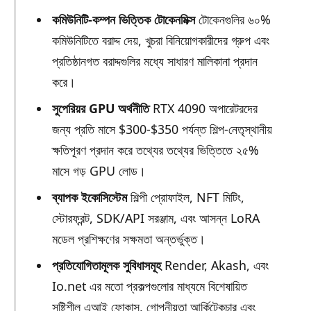
কমিউনিটি-কম্পন ভিত্তিক টোকেনমিক্স
টোকেনগুলির ৬০%
কমিউনিটিতে বরাদ্দ দেয়, খুচরা বিনিয়োগকারীদের গ্রুপ এবং
প্রতিষ্ঠানগত বরাদ্দগুলির মধ্যে সাধারণ মালিকানা প্রদান
করে।
সুপেরিয়র GPU অর্থনীতি
RTX 4090 অপারেটরদের
জন্য প্রতি মাসে $300-$350 পর্যন্ত শিল্প-নেতৃস্থানীয়
ক্ষতিপূরণ প্রদান করে তথ্যের তথ্যের ভিত্তিতে ২৫%
মাসে গড় GPU লোড।
ব্যাপক ইকোসিস্টেম
শিল্পী প্রোফাইল, NFT মিটিং,
স্টোরফ্রন্ট, SDK/API সরঞ্জাম, এবং আসন্ন LoRA
মডেল প্রশিক্ষণের সক্ষমতা অন্তর্ভুক্ত।
প্রতিযোগিতামূলক সুবিধাসমূহ
Render, Akash, এবং
Io.net এর মতো প্রকল্পগুলোর মাধ্যমে বিশেষায়িত
সৃষ্টিশীল এআই ফোকাস, গোপনীয়তা আর্কিটেকচার এবং