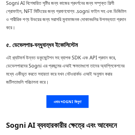
Sogni AI বিশেষায়িত সৃষ্টির জন্য কাজের প্রদর্শনের জন্য সম্পৃক্ত শিল্পী
প্রোফাইল, NFT মিটিংয়ের জন্য প্রমাণযোগ্য .sogni ফাইল সহ এবং ডিজিটাল
ও শারীরিক পণ্য উভয়ের জন্য সরাসরি মুনাফাজনক দোকানগুলির উপলভ্যতা প্রদান
করে।
৫. ডেভেলপার-বন্ধুবান্ধব ইকোসিস্টেম
এই প্ল্যাটফর্ম উন্নত ডকুমেন্টেশন সহ ব্যাপক SDK এবং API প্রদান করে,
ডেভেলপারদের Sogni এর প্রজন্মের এআই ক্ষমতাগুলো তাদের অ্যাপ্লিকেশনের
মধ্যে একীভূত করতে সহায়তা করে যখন নেটওয়ার্কড এআই অনুমান করার
জটিলতাগুলি পরিচালনা করে।
এবার সOGNI কিনুন!
Sogni AI ব্যবহারকারীর ক্ষেত্রে এবং আবেদনে