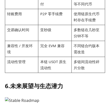
付
等不同代币
转账费用
P2P 零手续费
使用链原生代币
时存在手续费
交易确认时间
亚秒级
多数链在几秒至
分钟不等
兼容性 / 开发环
完全 EVM 兼容
不同链合约版本
境
需改造
流动性管理
本链 USDT 原生
多链间流动性碎
流动性
片分散
6.未来展望与生态潜力