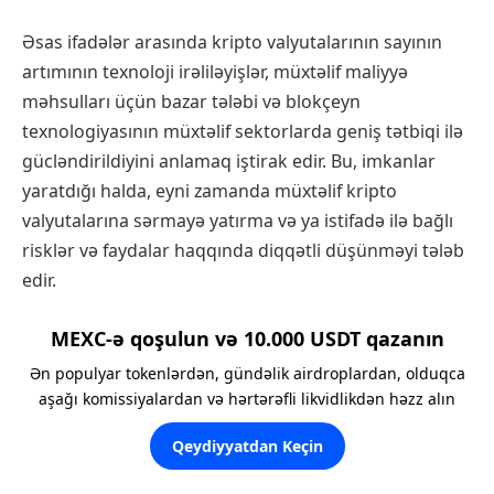
Əsas ifadələr arasında kripto valyutalarının sayının
artımının texnoloji irəliləyişlər, müxtəlif maliyyə
məhsulları üçün bazar tələbi və blokçeyn
texnologiyasının müxtəlif sektorlarda geniş tətbiqi ilə
gücləndirildiyini anlamaq iştirak edir. Bu, imkanlar
yaratdığı halda, eyni zamanda müxtəlif kripto
valyutalarına sərmayə yatırma və ya istifadə ilə bağlı
risklər və faydalar haqqında diqqətli düşünməyi tələb
edir.
MEXC-ə qoşulun və 10.000 USDT qazanın
Ən populyar tokenlərdən, gündəlik airdroplardan, olduqca
aşağı komissiyalardan və hərtərəfli likvidlikdən həzz alın
Qeydiyyatdan Keçin