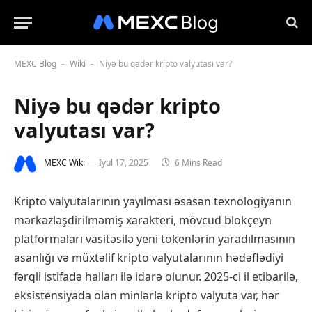
MEXC Blog
Wiki
Niyə bu qədər kripto valyutası var?
-
-
Niyə bu qədər kripto
valyutası var?
MEXC Wiki
İyul 17, 2025
6 Mins Read
Kripto valyutalarının yayılması əsasən texnologiyanın
mərkəzləşdirilməmiş xarakteri, mövcud blokçeyn
platformaları vasitəsilə yeni tokenlərin yaradılmasının
asanlığı və müxtəlif kripto valyutalarının hədəflədiyi
fərqli istifadə halları ilə idarə olunur. 2025-ci il etibarilə,
eksistensiyada olan minlərlə kripto valyuta var, hər