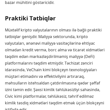
bazar mühitini göstəricidir.
Praktiki Tətbiqlər
Müxtəlif kripto valyutalarının olması ilə bağlı praktiki
tətbiqlər genişdir. Maliyyə sektorunda, kripto
valyutaları, ənənəvi maliyyə vasitəçilərinə ehtiyac
olmadan kredit vermə, borc alma və ticarət xidmətləri
təqdim edən mərkəzləşdirilməmiş maliyyə (DeFi)
platformalarını təqdim etmişdir. Təchizat zənciri
idarəsində, VeChain kimi blokçeyn texnologiyaları
müştəri etimadını və effektivliyini artıraraq,
məhsulların istehsaldan çatdırılmasına qədər şəffaf
izini təmin edir. Şəxsi kimlik təhlükəsizliyi sahəsində,
Civic kimi platformalar, təhlükəsiz, təhrif edilməz
kimlik təsdiq xidmətləri təqdim etmək üçün blokçeyni
istifadə edir.