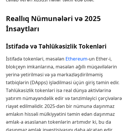
Reallıq Nümunələri və 2025
İnsaytları
İstifadə və Təhlükəsizlik Tokenləri
İstifadə tokenləri, məsələn
Ethereum
-un Ether-i,
blokçeyn imkanlarına, məsələn ağıllı müqavilələrin
yerinə yetirilməsi və ya mərkəzləşdirilməmiş
tətbiqlərin (DApps) işlədilməsi üçün giriş təmin edir.
Təhlükəsizlik tokenləri isə real dünya aktivlərinə
yatırım nümayəndəlik edir və tənzimləyici çərçivələrə
riayət edilməlidir. 2025-dən bir nümunə daşınmaz
əmlakın hissəli mülkiyyətini təmin edən daşınmaz
əmlak-a əsaslanan tokenlərin artımıdır ki, bu da
daşınmaz əmlak investisiyasını daha əlçatan edir.