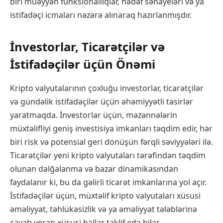
biri müəyyən funksionallıqlar, hədəf sənayeləri və ya
istifadəçi icmaları nəzərə alınaraq hazırlanmışdır.
İnvestorlar, Ticarətçilər və
İstifadəçilər üçün Önəmi
Kripto valyutalarının çoxluğu investorlar, ticarətçilər
və gündəlik istifadəçilər üçün əhəmiyyətli təsirlər
yaratmaqda. İnvestorlar üçün, məzənnələrin
müxtəlifliyi geniş investisiya imkanları təqdim edir, hər
biri risk və potensial geri dönüşün fərqli səviyyələri ilə.
Ticarətçilər yeni kripto valyutaları tərəfindən təqdim
olunan dalğalanma və bazar dinamikasından
faydalanır ki, bu da gəlirli ticarət imkanlarına yol açır.
İstifadəçilər üçün, müxtəlif kripto valyutaları xüsusi
əməliyyat, təhlükəsizlik və ya əməliyyat tələblərinə
cavab verən xüsusi həllər təklif edə bilər.