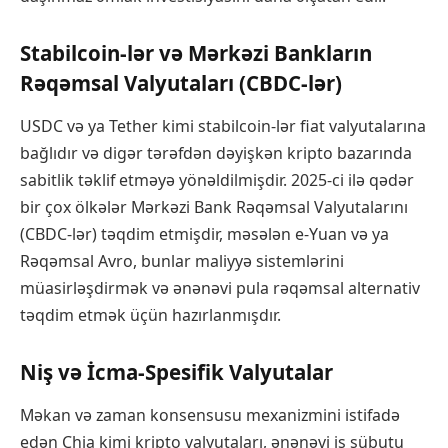
Stabilcoin-lər və Mərkəzi Bankların
Rəqəmsal Valyutaları (CBDC-lər)
USDC və ya Tether kimi stabilcoin-lər fiat valyutalarına
bağlıdır və digər tərəfdən dəyişkən kripto bazarında
sabitlik təklif etməyə yönəldilmişdir. 2025-ci ilə qədər
bir çox ölkələr Mərkəzi Bank Rəqəmsal Valyutalarını
(CBDC-lər) təqdim etmişdir, məsələn e-Yuan və ya
Rəqəmsal Avro, bunlar maliyyə sistemlərini
müasirləşdirmək və ənənəvi pula rəqəmsal alternativ
təqdim etmək üçün hazırlanmışdır.
Niş və İcma-Spesifik Valyutalar
Məkan və zaman konsensusu mexanizmini istifadə
edən Chia kimi kripto valyutaları, ənənəvi iş sübutu