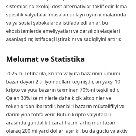
sistemlərinə ekoloji dost alternativlər təklif edir. İcma-
spesifik valyutalar, məsələn onlayn oyun icmalarında
və ya sosial şəbəkələrdə istifadə edilənlər, bu
ekosistemlərdə əməliyyatları və qarşılıqlı əlaqələri
asanlaşdırır, istifadəçi iştirakını və sadiqliyini artırır.
Məlumat və Statistika
2025-ci il etibarilə, kripto valyuta bazarının ümumi
bazar dəyəri 2 trilyon dolları keçmişdir, ən yaxşı 10
kripto valyuta bazarın təxminən 70%-ni təşkil edir.
Qalan 30% isə minlərlə daha kiçik altcoinlər və
tokenlərdən ibarətdir, hər biri bazarın müxtəlifliyi və
dərinliyinə töhfə verir. Bütün kripto valyutaları
arasında gündəlik ticarət həcmi artıq müntəzəm
olaraq 200 milyard dolları aşır ki, bu da güclü və aktiv