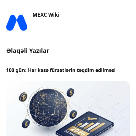
MEXC Wiki
Əlaqəli Yazılar
100 gün: Hər kəsə fürsətlərin təqdim edilməsi