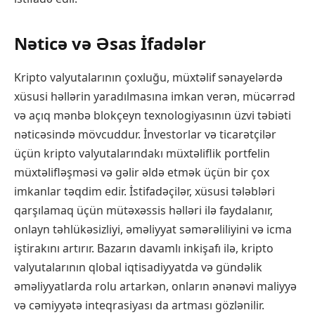
Nəticə və Əsas İfadələr
Kripto valyutalarının çoxluğu, müxtəlif sənayelərdə
xüsusi həllərin yaradılmasına imkan verən, mücərrəd
və açıq mənbə blokçeyn texnologiyasının üzvi təbiəti
nəticəsində mövcuddur. İnvestorlar və ticarətçilər
üçün kripto valyutalarındakı müxtəliflik portfelin
müxtəlifləşməsi və gəlir əldə etmək üçün bir çox
imkanlar təqdim edir. İstifadəçilər, xüsusi tələbləri
qarşılamaq üçün mütəxəssis həlləri ilə faydalanır,
onlayn təhlükəsizliyi, əməliyyat səmərəliliyini və icma
iştirakını artırır. Bazarın davamlı inkişafı ilə, kripto
valyutalarının qlobal iqtisadiyyatda və gündəlik
əməliyyatlarda rolu artarkən, onların ənənəvi maliyyə
və cəmiyyətə inteqrasiyası da artması gözlənilir.