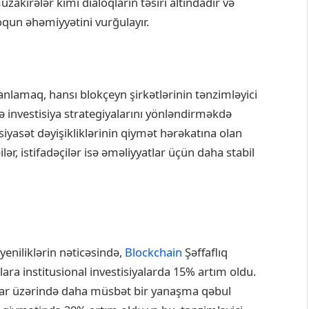
kirələr kimi dialoqların təsiri altındadır və
aloqun əhəmiyyətini vurğulayır.
 anlamaq, hansı blokçeyn şirkətlərinin tənzimləyici
ə investisiya strategiyalarını yönləndirməkdə
iyasət dəyişikliklərinin qiymət hərəkatına olan
ər, istifadəçilər isə əməliyyatlar üçün daha stabil
yeniliklərin nəticəsində,
Blockchain
Şəffaflıq
ara institusional investisiyalarda 15% artım oldu.
alar üzərində daha müsbət bir yanaşma qəbul