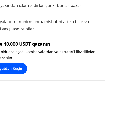
ı yaxından izləməlidirlər, çünki bunlar bazar
alarının mənimsənmə nisbətini artıra bilər və
yaxşılaşdıra bilər.
ə 10.000 USDT qazanın
olduqca aşağı komissiyalardan və hərtərəfli likvidlikdən
əzz alın
yatdan Keçin