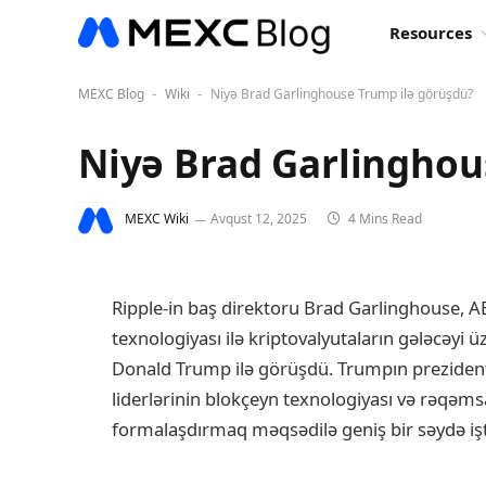
Resources
MEXC Blog
Wiki
Niyə Brad Garlinghouse Trump ilə görüşdü?
-
-
Niyə Brad Garlinghou
MEXC Wiki
Avqust 12, 2025
4 Mins Read
Ripple-in baş direktoru Brad Garlinghouse, AB
texnologiyası ilə kriptovalyutaların gələcəy
Donald Trump ilə görüşdü. Trumpın prezident
liderlərinin blokçeyn texnologiyası və rəqəmsa
formalaşdırmaq məqsədilə geniş bir səydə iştir