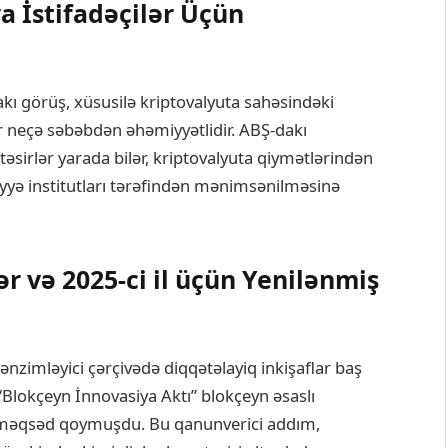
ya İstifadəçilər Üçün
ı görüş, xüsusilə kriptovalyuta sahəsindəki
 bir neçə səbəbdən əhəmiyyətlidir. ABŞ-dakı
təsirlər yarada bilər, kriptovalyuta qiymətlərindən
yyə institutları tərəfindən mənimsənilməsinə
və 2025-ci il üçün Yenilənmiş
nzimləyici çərçivədə diqqətəlayiq inkişaflar baş
“Blokçeyn İnnovasiya Aktı” blokçeyn əsaslı
i məqsəd qoymuşdu. Bu qanunverici addım,