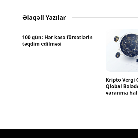
Əlaqəli Yazılar
100 gün: Hər kəsə fürsətlərin
təqdim edilməsi
Kripto Vergi 
Qlobal Bələd
yaranma hall