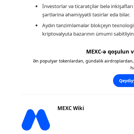
İnvestorlar və ticarətçilər belə inkişaflar
şərtlərinə əhəmiyyətli təsirlər edə bilər.
Aydın tənzimləmələr blokçeyn texnologiy
kriptovalyuta bazarının ümumi sabitliyini 
MEXC-ə qoşulun v
Ən populyar tokenlərdən, gündəlik airdroplardan, 
h
Qeydiy
MEXC Wiki