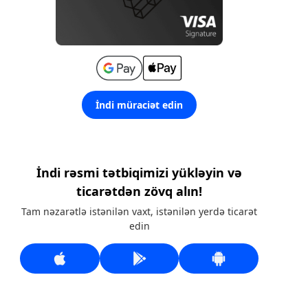
İndi müraciət edin
İndi rəsmi tətbiqimizi yükləyin və
ticarətdən zövq alın!
Tam nəzarətlə istənilən vaxt, istənilən yerdə ticarət
edin