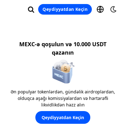
Qeydiyyatdan Keçin
MEXC-ə qoşulun və 10.000 USDT
qazanın
Ən populyar tokenlərdən, gündəlik airdroplardan,
olduqca aşağı komissiyalardan və hərtərəfli
likvidlikdən həzz alın
Qeydiyyatdan Keçin