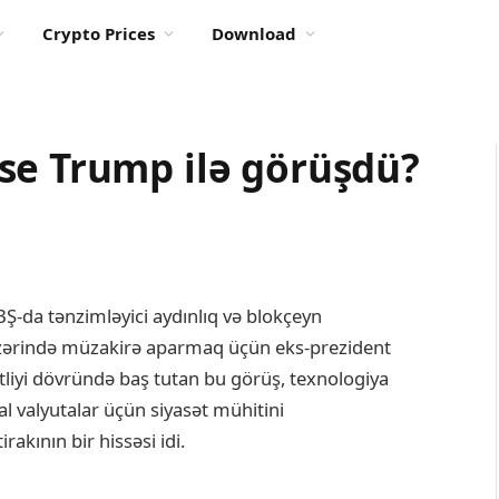
Crypto Prices
Download
se Trump ilə görüşdü?
Ş-da tənzimləyici aydınlıq və blokçeyn
i üzərində müzakirə aparmaq üçün eks-prezident
liyi dövründə baş tutan bu görüş, texnologiya
l valyutalar üçün siyasət mühitini
akının bir hissəsi idi.