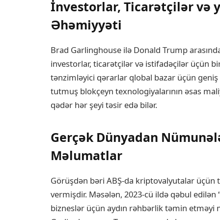
İnvestorlar, Ticarətçilər və 
Əhəmiyyəti
Brad Garlinghouse ilə Donald Trump arasındak
investorlar, ticarətçilər və istifadəçilər üçün
tənzimləyici qərarlar qlobal bazar üçün geniş 
tutmuş blokçeyn texnologiyalarının əsas mali
qədər hər şeyi təsir edə bilər.
Gerçək Dünyadan Nümunələr 
Məlumatlar
Görüşdən bəri ABŞ-da kriptovalyutalar üçün tə
vermişdir. Məsələn, 2023-cü ildə qəbul edilən 
bizneslər üçün aydın rəhbərlik təmin etməy