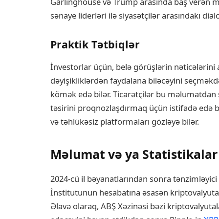
Garlinghouse və Trump arasında baş verən müza
sənaye liderləri ilə siyasətçilər arasındakı di
Praktik Tətbiqlər
İnvestorlar üçün, belə görüşlərin nəticələrini
dəyişikliklərdən faydalana biləcəyini seçməkd
kömək edə bilər. Ticarətçilər bu məlumatdan s
təsirini proqnozlaşdırmaq üçün istifadə edə bil
və təhlükəsiz platformaları gözləyə bilər.
Məlumat və ya Statistikalar
2024-cü il bəyanatlarından sonra tənzimləyici 
İnstitutunun hesabatına əsasən kriptovalyutal
Əlavə olaraq, ABŞ Xəzinəsi bəzi kriptovalyut