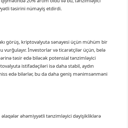
qiymətində 20% artım oldu və bu, tənzimləyici
ətli təsirini nümayiş etdirdi.
kı görüş, kriptovalyuta sənayesi üçün mühüm bir
u vurğulayır. İnvestorlar və ticarətçilər üçün, belə
ərinə təsir edə biləcək potensial tənzimləyici
tovalyuta istifadəçiləri isə daha stabil, aydın
hiss edə bilərlər, bu da daha geniş mənimsənməni
ı əlaqələr əhəmiyyətli tənzimləyici dəyişikliklərə