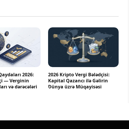
Qaydaları 2026:
2026 Kripto Vergi Bələdçisi:
çi — Verginin
Kapital Qazancı ilə Gəlirin
arı və dərəcələri
Dünya üzrə Müqayisəsi