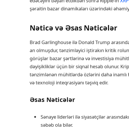
edəcəyini bəyan etdikdən sonra Ripple-in
XRP
şəraitin bazar dinamikaları üzərindəki əhəmiyy
Nəticə və Əsas Nəticələr
Brad Garlinghouse ilə Donald Trump arasında
an olmuşdur, tənzimləyici iştirakın kritik rolun
görüşlər bazar şərtlərinə və investisiya mühitl
dəyişikliklər üçün bir siqnal hesab olunur. Krip
tənzimlənən mühitlərdə özlərini daha inamlı 
və texnoloji inteqrasiyanı təşviq edir.
Əsas Nəticələr
Sənaye liderləri ilə siyasətçilər arasındak
səbəb ola bilər.